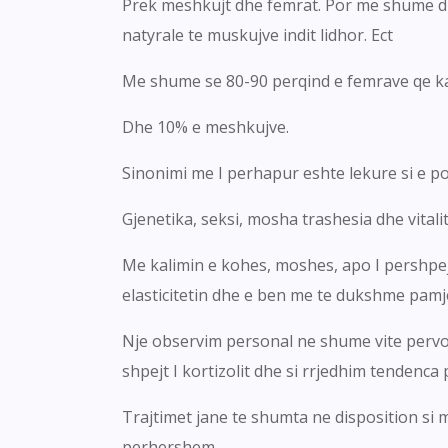
Prek meshkujt dhe femrat. Por me shume dh
natyrale te muskujve indit lidhor. Ect
Me shume se 80-90 perqind e femrave qe kan
Dhe 10% e meshkujve.
Sinonimi me I perhapur eshte lekure si e por
Gjenetika, seksi, mosha trashesia dhe vitalit
Me kalimin e kohes, moshes, apo I pershpejt
elasticitetin dhe e ben me te dukshme pamje
Nje observim personal ne shume vite pervoje
shpejt I kortizolit dhe si rrjedhim tendenca
Trajtimet jane te shumta ne disposition si 
perhershem.