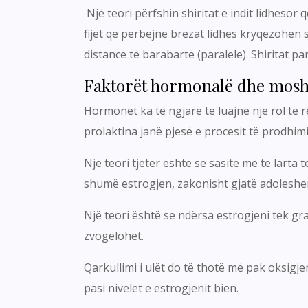
Një teori përfshin shiritat e indit lidhesor
fijet që përbëjnë brezat lidhës kryqëzohen s
distancë të barabartë (paralele). Shiritat p
Faktorët hormonalë dhe mos
Hormonet ka të ngjarë të luajnë një rol të r
prolaktina janë pjesë e procesit të prodhimit 
Një teori tjetër është se sasitë më të larta
shumë estrogjen, zakonisht gjatë adoleshe
Një teori është se ndërsa estrogjeni tek gr
zvogëlohet.
Qarkullimi i ulët do të thotë më pak oksig
pasi nivelet e estrogjenit bien.