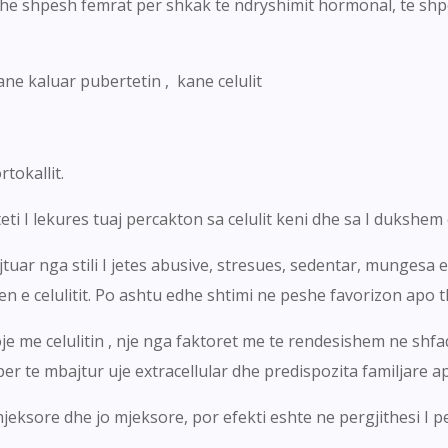
e shpesh femrat per shkak te ndryshimit hormonal, te shpe
e kaluar pubertetin , kane celulit
tokallit.
eti I lekures tuaj percakton sa celulit keni dhe sa I dukshem
uar nga stili I jetes abusive, stresues, sedentar, mungesa e 
n e celulitit. Po ashtu edhe shtimi ne peshe favorizon apo t
 me celulitin , nje nga faktoret me te rendesishem ne shfaq
 per te mbajtur uje extracellular dhe predispozita familjare 
mjeksore dhe jo mjeksore, por efekti eshte ne pergjithesi I