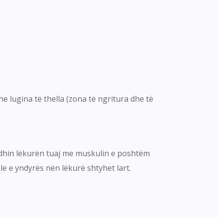
e lugina të thella (zona të ngritura dhe të
ë lidhin lëkurën tuaj me muskulin e poshtëm
e e yndyrës nën lëkurë shtyhet lart.