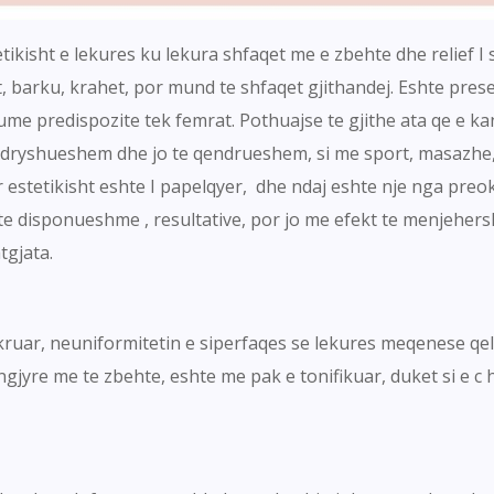
tetikisht e lekures ku lekura shfaqet me e zbehte dhe relief I
ijet, barku, krahet, por mund te shfaqet gjithandej. Eshte pr
e predispozite tek femrat. Pothuajse te gjithe ata qe e ka
 ndryshueshem dhe jo te qendrueshem, si me sport, masazhe
estetikisht eshte I papelqyer, dhe ndaj eshte nje nga preok
e disponueshme , resultative, por jo me efekt te menjeher
tgjata.
kruar, neuniformitetin e siperfaqes se lekures meqenese qeli
 ngjyre me te zbehte, eshte me pak e tonifikuar, duket si e c 