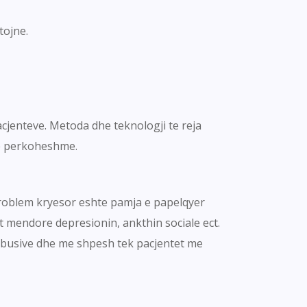
tojne.
acjenteve. Metoda dhe teknologji te reja
te perkoheshme.
Problem kryesor eshte pamja e papelqyer
t mendore depresionin, ankthin sociale ect.
abusive dhe me shpesh tek pacjentet me