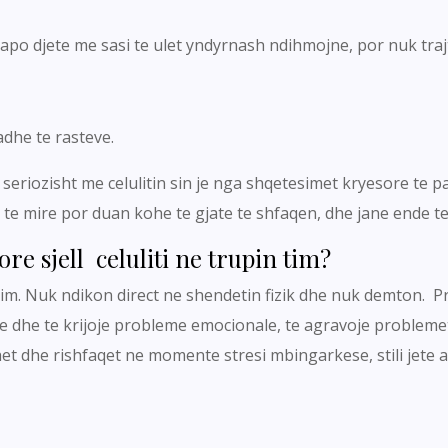
t apo djete me sasi te ulet yndyrnash ndihmojne, por nuk traj
dhe te rasteve.
seriozisht me celulitin sin je nga shqetesimet kryesore te p
n te mire por duan kohe te gjate te shfaqen, dhe jane ende 
e sjell celuliti ne trupin tim?
mim. Nuk ndikon direct ne shendetin fizik dhe nuk demton. 
ete dhe te krijoje probleme emocionale, te agravoje probleme
 dhe rishfaqet ne momente stresi mbingarkese, stili jete 