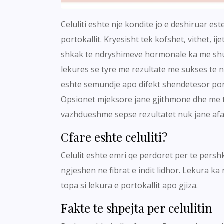
Celuliti eshte nje kondite jo e deshiruar es
portokallit. Kryesisht tek kofshet, vithet, 
shkak te ndryshimeve hormonale ka me shum
lekures se tyre me rezultate me sukses te
eshte semundje apo difekt shendetesor por 
Opsionet mjeksore jane gjithmone dhe me t
vazhdueshme sepse rezultatet nuk jane afa
Cfare eshte celuliti?
Celulit eshte emri qe perdoret per te persh
ngjeshen ne fibrat e indit lidhor. Lekura ka
topa si lekura e portokallit apo gjiza.
Fakte te shpejta per celulitin