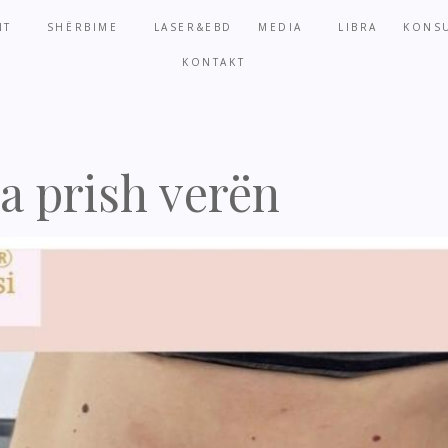
NT
SHËRBIME
LASER&EBD
MEDIA
LIBRA
KONSU
KONTAKT
na prish verën