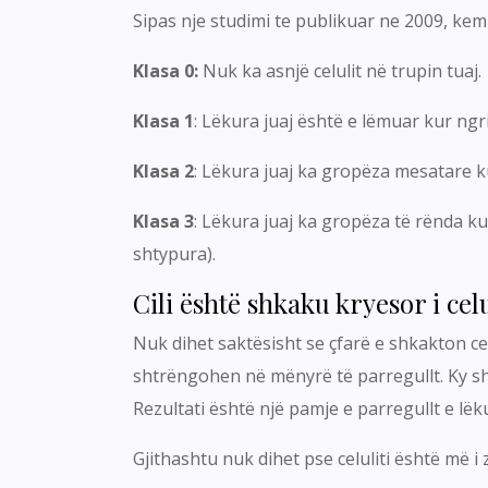
Sipas nje studimi te publikuar ne 2009, kemi t
Klasa 0:
Nuk ka asnjë celulit në trupin tuaj.
Klasa 1
: Lëkura juaj është e lëmuar kur ng
Klasa 2
: Lëkura juaj ka gropëza mesatare k
Klasa 3
: Lëkura juaj ka gropëza të rënda ku
shtypura).
Cili është shkaku kryesor i celu
Nuk dihet saktësisht se çfarë e shkakton cel
shtrëngohen në mënyrë të parregullt. Ky sh
Rezultati është një pamje e parregullt e lëk
Gjithashtu nuk dihet pse celuliti është më 