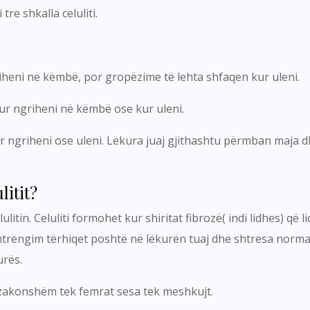
re shkalla celuliti.
riheni në këmbë, por gropëzime të lehta shfaqen kur uleni.
ur ngriheni në këmbë ose kur uleni.
r ngriheni ose uleni. Lëkura juaj gjithashtu përmban maja dh
litit?
ulitin. Celuliti formohet kur shiritat fibrozë( indi lidhes) q
trëngim tërhiqet poshtë në lëkurën tuaj dhe shtresa normal
urës.
i zakonshëm tek femrat sesa tek meshkujt.