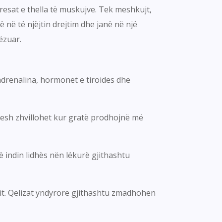
tresat e thella të muskujve. Tek meshkujt,
 në të njëjtin drejtim dhe janë në një
ëzuar.
oradrenalina, hormonet e tiroides dhe
shpesh zhvillohet kur gratë prodhojnë më
 indin lidhës nën lëkurë gjithashtu
nit. Qelizat yndyrore gjithashtu zmadhohen