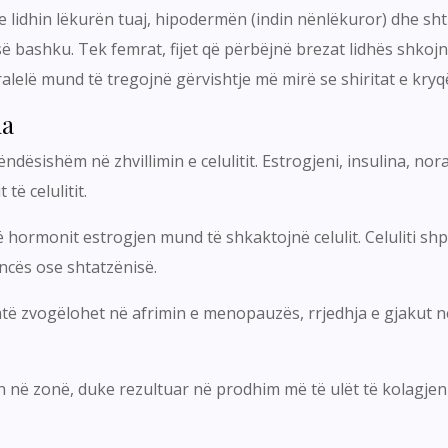
 qe lidhin lëkurën tuaj, hipodermën (indin nënlëkuror) dhe sh
ë bashku. Tek femrat, fijet që përbëjnë brezat lidhës shkojnë
aralelë mund të tregojnë gërvishtje më mirë se shiritat e kryq
ha
ëndësishëm në zhvillimin e celulitit. Estrogjeni, insulina, n
të celulitit.
 të hormonit estrogjen mund të shkaktojnë celulit. Celuliti 
ncës ose shtatzënisë.
atë zvogëlohet në afrimin e menopauzës, rrjedhja e gjakut në
jen në zonë, duke rezultuar në prodhim më të ulët të kolagje