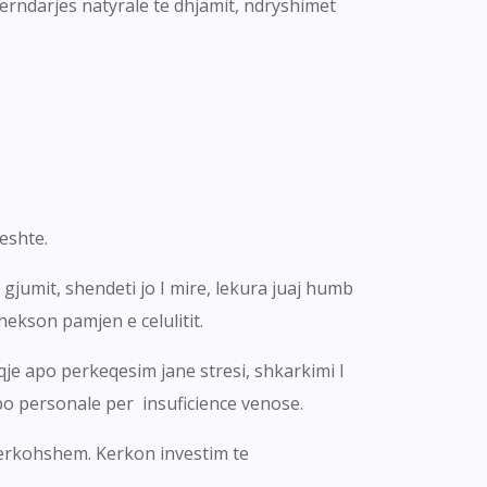
rndarjes natyrale te dhjamit, ndryshimet
 eshte.
gjumit, shendeti jo I mire, lekura juaj humb
hekson pamjen e celulitit.
je apo perkeqesim jane stresi, shkarkimi I
apo personale per insuficience venose.
 perkohshem. Kerkon investim te