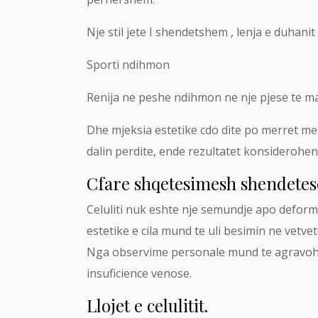
Nje stil jete I shendetshem , lenja e duhani
Sporti ndihmon
Renija ne peshe ndihmon ne nje pjese te ma
Dhe mjeksia estetike cdo dite po merret me 
dalin perdite, ende rezultatet konsiderohe
Cfare shqetesimesh shendetesor
Celuliti nuk eshte nje semundje apo defor
estetike e cila mund te uli besimin ne vetv
Nga observime personale mund te agravohet
insuficience venose.
Llojet e celulitit.