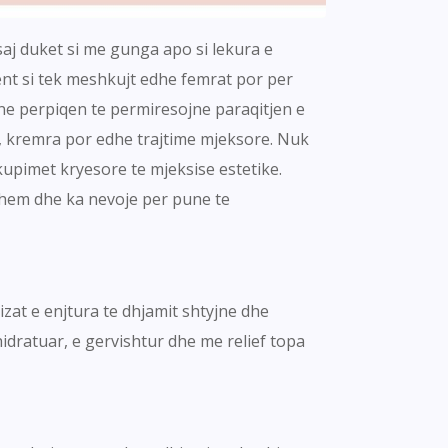
 saj duket si me gunga apo si lekura e
esent si tek meshkujt edhe femrat por per
ne perpiqen te permiresojne paraqitjen e
, kremra por edhe trajtime mjeksore. Nuk
upimet kryesore te mjeksise estetike.
shem dhe ka nevoje per pune te
zat e enjtura te dhjamit shtyjne dhe
hidratuar, e gervishtur dhe me relief topa