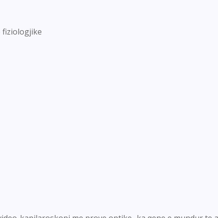
fiziologjike
ideo-kapilaroskopi me prove optike- ka qene e mundur te as