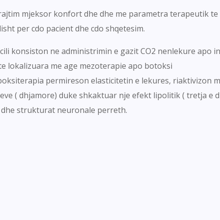
rajtim mjeksor konfort dhe dhe me parametra terapeutik te
isht per cdo pacient dhe cdo shqetesim.
 cili konsiston ne administrimin e gazit CO2 nenlekure apo i
 te lokalizuara me age mezoterapie apo botoksi
iterapia permireson elasticitetin e lekures, riaktivizon mi
 ( dhjamore) duke shkaktuar nje efekt lipolitik ( tretja e dhj
t dhe strukturat neuronale perreth.