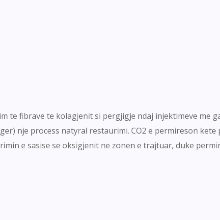
 te fibrave te kolagjenit si pergjigje ndaj injektimeve me g
iger) nje process natyral restaurimi. CO2 e permireson kete p
lirimin e sasise se oksigjenit ne zonen e trajtuar, duke perm