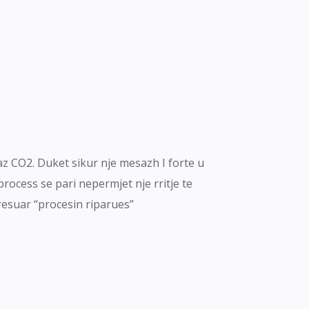
az CO2. Duket sikur nje mesazh I forte u
rocess se pari nepermjet nje rritje te
iresuar “procesin riparues”