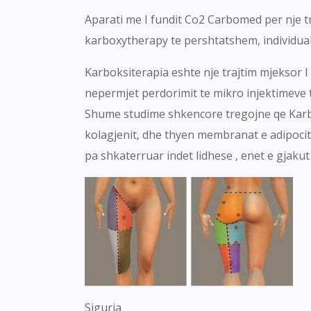
Aparati me I fundit Co2 Carbomed per nje t
karboxytherapy te pershtatshem, individual
Karboksiterapia eshte nje trajtim mjeksor I
nepermjet perdorimit te mikro injektimeve
Shume studime shkencore tregojne qe Karboks
kolagjenit, dhe thyen membranat e adipociteve
pa shkaterruar indet lidhese , enet e gjaku
Siguria