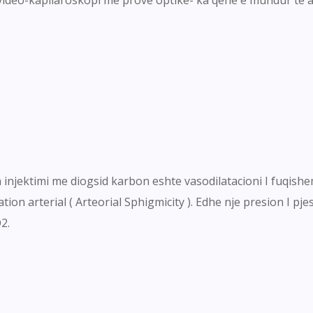
 injektimi me diogsid karbon eshte vasodilatacioni I fuqishe
tion arterial ( Arteorial Sphigmicity ). Edhe nje presion I pj
2.