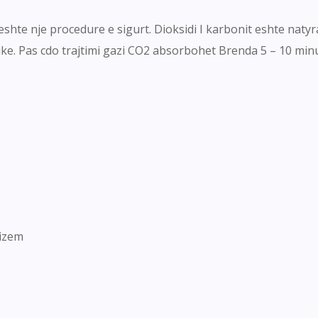
shte nje procedure e sigurt. Dioksidi I karbonit eshte naty
jike. Pas cdo trajtimi gazi CO2 absorbohet Brenda 5 – 10 minu
lizem