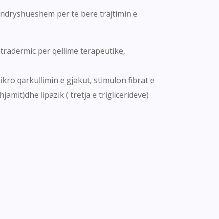
 ndryshueshem per te bere trajtimin e
ntradermic per qellime terapeutike,
kro qarkullimin e gjakut, stimulon fibrat e
amit)dhe lipazik ( tretja e triglicerideve)