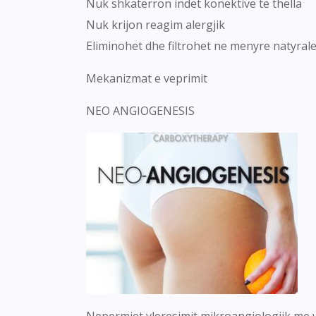
Nuk shkaterron indet konektive te thella
Nuk krijon reagim alergjik
Eliminohet dhe filtrohet ne menyre natyrale 
Mekanizmat e veprimit
NEO ANGIOGENESIS
Nepermjet vleresimit mikroangiologjik me v