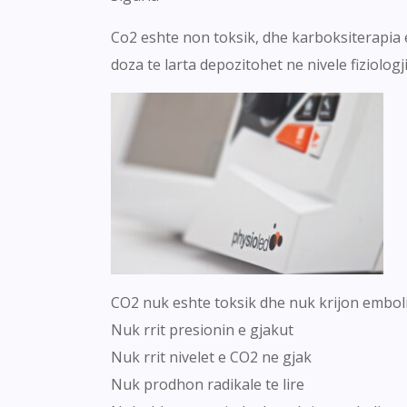
Co2 eshte non toksik, dhe karboksiterapia e
doza te larta depozitohet ne nivele fiziolog
CO2 nuk eshte toksik dhe nuk krijon embo
Nuk rrit presionin e gjakut
Nuk rrit nivelet e CO2 ne gjak
Nuk prodhon radikale te lire