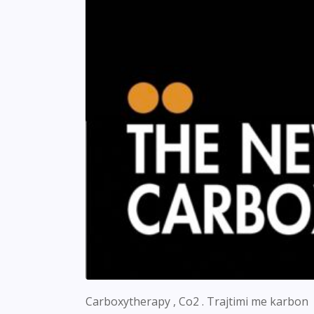
Carboxytherapy , Co2 . Trajtimi me karbon