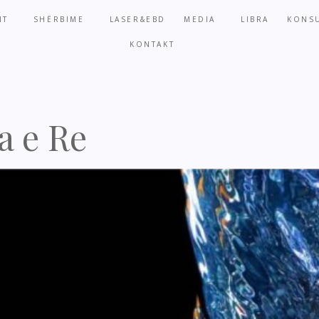
NT
SHËRBIME
LASER&EBD
MEDIA
LIBRA
KONSU
KONTAKT
a e Re