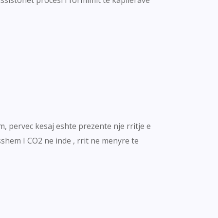
m, pervec kesaj eshte prezente nje rritje e
esshem I CO2 ne inde , rrit ne menyre te