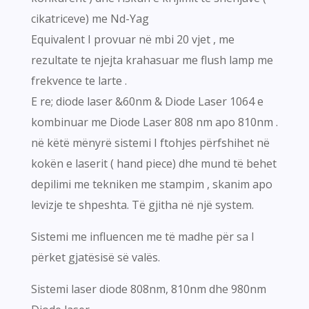
cikatriceve) me Nd-Yag
Equivalent I provuar në mbi 20 vjet , me
rezultate te njejta krahasuar me flush lamp me
frekvence te larte .
E re; diode laser &60nm & Diode Laser 1064 e
kombinuar me Diode Laser 808 nm apo 810nm .
në këtë mënyrë sistemi I ftohjes përfshihet në
kokën e laserit ( hand piece) dhe mund të behet
depilimi me tekniken me stampim , skanim apo
levizje te shpeshta. Të gjitha në një system.
Sistemi me influencen me të madhe për sa I
përket gjatësisë së valës.
Sistemi laser diode 808nm, 810nm dhe 980nm