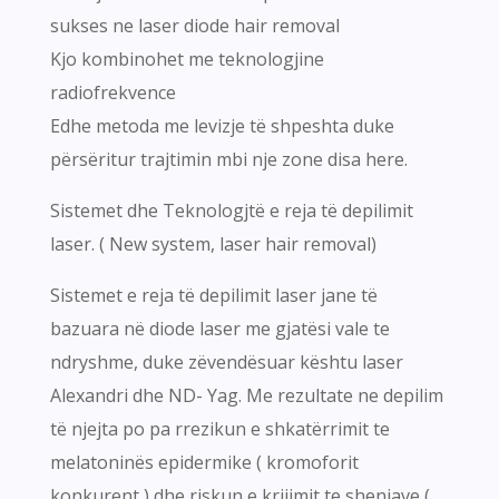
sukses ne laser diode hair removal
Kjo kombinohet me teknologjine
radiofrekvence
Edhe metoda me levizje të shpeshta duke
përsëritur trajtimin mbi nje zone disa here.
Sistemet dhe Teknologjtë e reja të depilimit
laser. ( New system, laser hair removal)
Sistemet e reja të depilimit laser jane të
bazuara në diode laser me gjatësi vale te
ndryshme, duke zëvendësuar kështu laser
Alexandri dhe ND- Yag. Me rezultate ne depilim
të njejta po pa rrezikun e shkatërrimit te
melatoninës epidermike ( kromoforit
konkurent ) dhe riskun e krijimit te shenjave (