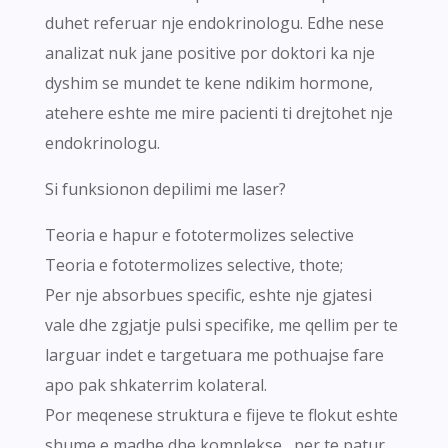
duhet referuar nje endokrinologu. Edhe nese
analizat nuk jane positive por doktori ka nje
dyshim se mundet te kene ndikim hormone,
atehere eshte me mire pacienti ti drejtohet nje
endokrinologu.
Si funksionon depilimi me laser?
Teoria e hapur e fototermolizes selective
Teoria e fototermolizes selective, thote;
Per nje absorbues specific, eshte nje gjatesi
vale dhe zgjatje pulsi specifike, me qellim per te
larguar indet e targetuara me pothuajse fare
apo pak shkaterrim kolateral.
Por meqenese struktura e fijeve te flokut eshte
shume e madhe dhe komplekse , per te patur