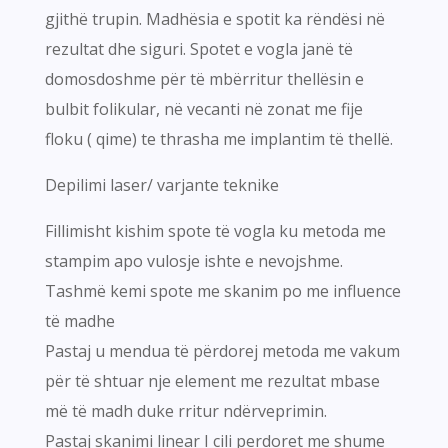
gjithë trupin. Madhësia e spotit ka rëndësi në
rezultat dhe siguri. Spotet e vogla janë të
domosdoshme për të mbërritur thellësin e
bulbit folikular, në vecanti në zonat me fije
floku ( qime) te thrasha me implantim të thellë.
Depilimi laser/ varjante teknike
Fillimisht kishim spote të vogla ku metoda me
stampim apo vulosje ishte e nevojshme.
Tashmë kemi spote me skanim po me influence
të madhe
Pastaj u mendua të përdorej metoda me vakum
për të shtuar nje element me rezultat mbase
më të madh duke rritur ndërveprimin.
Pastaj skanimi linear I cili perdoret me shume