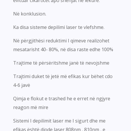
evituar cikarticet apo shenjat në lëkurë.
Në konklusion.
Ka disa sisteme depilimi laser te vlefshme.
Në përgjithësi reduktimi I qimeve realizohet
mesatarisht 40- 80%, në disa raste edhe 100%
Trajtime të përsëritshme janë të nevojshme
Trajtimi duket të jetë më efikas kur bëhet cdo
4-6 javë
Qimja e flokut e trashed he e erret në ngjyre
reagon më mire
Sistemi I depilimit laser me I sigurt dhe me
efikas është diode laser 808nm , 810nm , e