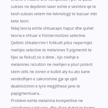
sukses ne depilimin laser eshte e veshtire qe te
kesh sukses vetem me teknologji te bazuar mbi
kete teori.
Ndaj teoria eshte shtuarapo hapur dhe quhet
teoria e shtuar e fototermolizes selective.
Qellimi: shkaterrimi I folikulit pilos nepermjet
nxehjes selective te melanines 9 pigmentit te
fijes se flokut) sic e dime , kjo nxehje e
melanines rezulton ne nxehjen e pluri potent
stem cells ne zonen e bulbit aty ku ato kane
vendodhjen e zakonshme gje qe sjell
deaktivizimin e tyre megjithese jane te
papigmentuara. .
Problem eshte melanina kompetitive ne
siperfaqen e lekures, dhe cfare duhet te bejme