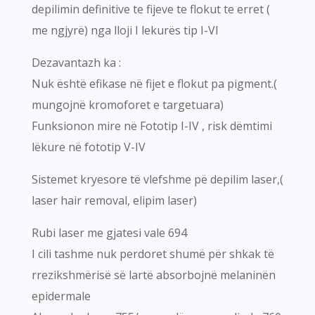
depilimin definitive te fijeve te flokut te erret (
me ngjyrë) nga lloji I lekurës tip I-VI
Dezavantazh ka :
Nuk është efikase në fijet e flokut pa pigment.(
mungojnë kromoforet e targetuara)
Funksionon mire në Fototip I-IV , risk dëmtimi
lëkure në fototip V-IV
Sistemet kryesore të vlefshme pë depilim laser,(
laser hair removal, elipim laser)
Rubi laser me gjatesi vale 694
I cili tashme nuk perdoret shumë për shkak të
rrezikshmërisë së lartë absorbojnë melaninën
epidermale