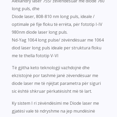
Alexandry laser 755/ zevendësuar me diode 760
long puls, dhe
Diode laser, 808-810 nm long puls, ideale /
optimale pë fije floku të errëta, për fototip I-IV
980nm diode laser long puls.
Nd-Yag 1064 long pulse/ zëvëndësuar me 1064
diod laser long puls ideale per struktura floku
me te thella fototip V-VI
Të gjitha keto teknologji vazhdojnë dhe
ekzistojnë por tashmë janë zëvendësuar me
diode laser me të njëjtat parametra për siguri
sic është shkruar përkatësisht më të lart.
Ky sistem I ri zëvëndësimi me Diode laser me
gjatësi vale të ndryshme na jep mundësinë