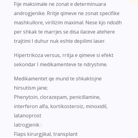
Fije maksimale ne zonat e determinuara
androgjenike. Rritje qimeve ne zonat specifike
mashkullore, virilizim maximal. Nese kjo ndodh
per shkak te marrjes se disa ilaceve atehere
trajtimi I duhur nuk eshte depilimi laser.
Hipertrikoza versus, rritja e qimeve si efekt
sekondar I medikamenteve te ndryshme.
Medikamentet qe mund te shkaktojne
hirsutism jane;
Phenytoin, clorazepam, penicillamine,
interferon alfa, kortikosteroiz, minoxidil,
latanoprost
Iatrogjenik :
Flaps kirurgjikal, transplant