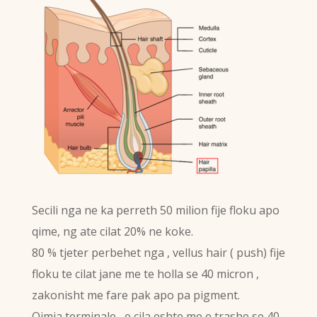
Secili nga ne ka perreth 50 milion fije floku apo
qime, ng ate cilat 20% ne koke.
80 % tjeter perbehet nga , vellus hair ( push) fije
floku te cilat jane me te holla se 40 micron ,
zakonisht me fare pak apo pa pigment.
Qimja terminale , e cila eshte me e trashe se 40 ,