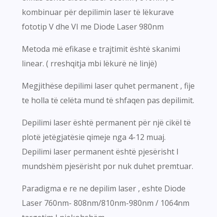
kombinuar për depilimin laser të lëkurave
fototip V dhe VI me Diode Laser 980nm
Metoda më efikase e trajtimit është skanimi
linear. ( rreshqitja mbi lëkurë në linjë)
Megjithëse depilimi laser quhet permanent , fije
te holla të celëta mund të shfaqen pas depilimit.
Depilimi laser është permanent për një cikël të
plotë jetëgjatësie qimeje nga 4-12 muaj.
Depilimi laser permanent është pjesërisht I
mundshëm pjesërisht por nuk duhet premtuar.
Paradigma e re ne depilim laser , eshte Diode
Laser 760nm- 808nm/810nm-980nm / 1064nm