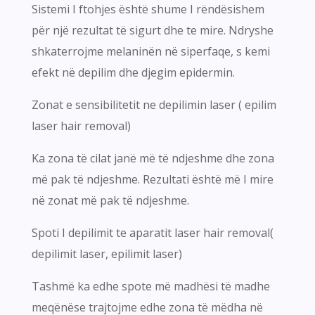
Sistemi I ftohjes është shume I rëndësishem
për një rezultat të sigurt dhe te mire. Ndryshe
shkaterrojme melaninën në siperfaqe, s kemi
efekt në depilim dhe djegim epidermin.
Zonat e sensibilitetit ne depilimin laser ( epilim
laser hair removal)
Ka zona të cilat janë më të ndjeshme dhe zona
më pak të ndjeshme. Rezultati është më I mire
në zonat më pak të ndjeshme.
Spoti I depilimit te aparatit laser hair removal(
depilimit laser, epilimit laser)
Tashmë ka edhe spote më madhësi të madhe
meqënëse trajtojme edhe zona të mëdha në