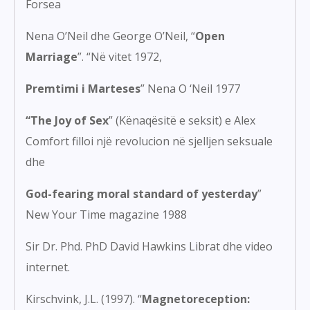
Forsea
Nena O’Neil dhe George O’Neil, “
Open
Marriage
”. “Në vitet 1972,
Premtimi i Marteses
” Nena O ‘Neil 1977
“The Joy of Sex
” (Kënaqësitë e seksit) e Alex
Comfort filloi një revolucion në sjelljen seksuale
dhe
God-fearing moral standard of yesterday
”
New Your Time magazine 1988
Sir Dr. Phd. PhD David Hawkins Librat dhe video
internet.
Kirschvink, J.L. (1997). “
Magnetoreception: