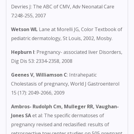
Devries J: The ABC of CMV, Adv Neonatal Care
7:248-255, 2007
Wetson WL
Lane at Morelli JG, Color Textbook of
pediatric dermatology, St Louis, 2002, Mosby.
Hepburn I
: Pregnancy- associated liver Disorders,
Dig Dis 53: 2334-2358, 2008
Geenes V, Williamson C
: Intrahepatic
Cholestasis of pregnancy, World J Gastroenterol
15 (17): 2049-2066, 2009
Ambros- Rudolph Cm, Mulleger RR, Vaughan-
Jones SA
et al: The specific dermatoses of
pregnancy revised and reclasified: results of
retrospective tow center studies on 505 pregnant