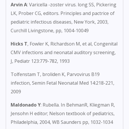
Arvin A
: Varicella -zoster virus. long SS, Pickering
LK, Prober CG, editors. Principles and pactrice of
pediatric infectious diseases, New York, 2003,
Curchill Livingstone, pp, 1004-10049
Hicks T
, Fowler K, Richardson M, et al, Congenital
CMV infections and neonatal auditory screening,
J, Pediatr 123:779-782, 1993
Tolfenstam T, broliden K, Parvovirus B19
infection, Semin Fetal Neonatal Med 14:218-221,
2009
Maldonado Y
: Rubella. In BehmanR, Kliegman R,
Jensohn H editor; Nelson textbook of pediatrics,
Philadelphia, 2004, WB Saunders pp, 1032-1034