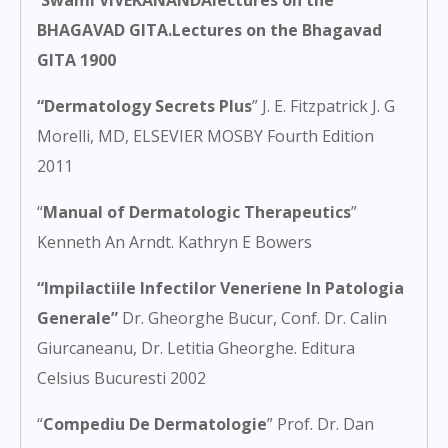
Swami VIVEKANANDAlectures on the
BHAGAVAD GITA.Lectures on the Bhagavad
GITA 1900
“Dermatology Secrets Plus
” J. E. Fitzpatrick J. G
Morelli, MD, ELSEVIER MOSBY Fourth Edition
2011
“
Manual of Dermatologic Therapeutics
”
Kenneth An Arndt. Kathryn E Bowers
“Impilactiile Infectilor Veneriene In Patologia
Generale”
Dr. Gheorghe Bucur, Conf. Dr. Calin
Giurcaneanu, Dr. Letitia Gheorghe. Editura
Celsius Bucuresti 2002
“
Compediu De Dermatologie
” Prof. Dr. Dan