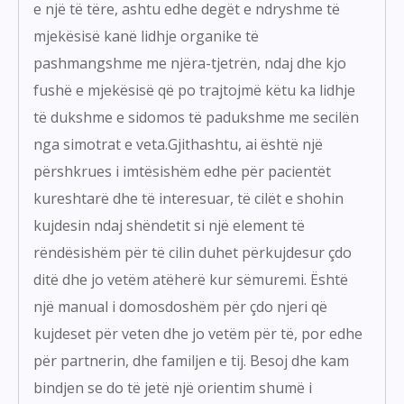
e një të tëre, ashtu edhe degët e ndryshme të
mjekësisë kanë lidhje organike të
pashmangshme me njëra-tjetrën, ndaj dhe kjo
fushë e mjekësisë që po trajtojmë këtu ka lidhje
të dukshme e sidomos të padukshme me secilën
nga simotrat e veta.Gjithashtu, ai është një
përshkrues i imtësishëm edhe për pacientët
kureshtarë dhe të interesuar, të cilët e shohin
kujdesin ndaj shëndetit si një element të
rëndësishëm për të cilin duhet përkujdesur çdo
ditë dhe jo vetëm atëherë kur sëmuremi. Është
një manual i domosdoshëm për çdo njeri që
kujdeset për veten dhe jo vetëm për të, por edhe
për partnerin, dhe familjen e tij. Besoj dhe kam
bindjen se do të jetë një orientim shumë i