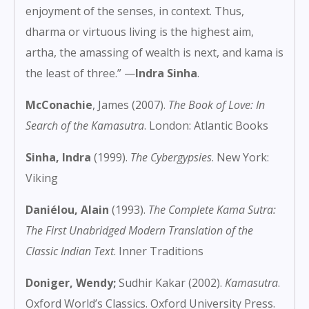
enjoyment of the senses, in context. Thus,
dharma or virtuous living is the highest aim,
artha, the amassing of wealth is next, and kama is
the least of three.” —
Indra Sinha
.
McConachie
, James
(2007).
The Book of Love: In
Search of the Kamasutra
. London:
Atlantic Books
Sinha, Indra
(1999).
The Cybergypsies
. New York:
Viking
Daniélou, Alain
(1993).
The Complete Kama Sutra:
The First Unabridged Modern Translation of the
Classic Indian Text
.
Inner Traditions
Doniger, Wendy
;
Sudhir Kakar (2002).
Kamasutra
.
Oxford World’s Classics.
Oxford University Press
.