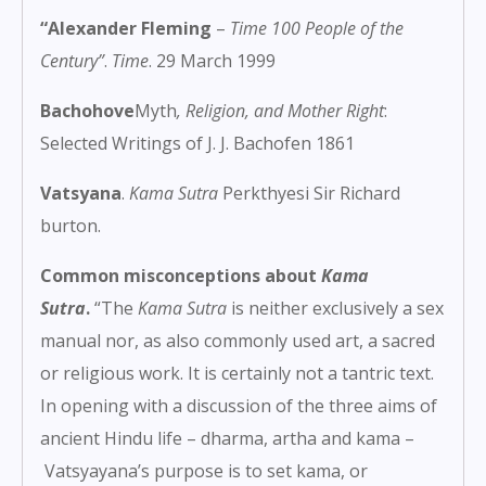
“Alexander Fleming
–
Time 100 People of the
Century”
.
Time
. 29 March 1999
Bachohove
Myth
, Religion, and Mother Right
:
Selected Writings of J. J. Bachofen 1861
Vatsyana
.
Kama Sutra
Perkthyesi Sir Richard
burton.
C
ommon misconceptions about
Kama
Sutra
.
“The
Kama Sutra
is neither exclusively a sex
manual nor, as also commonly used art, a sacred
or religious work. It is certainly not a
tantric
text.
In opening with a discussion of the three aims of
ancient Hindu life –
dharma
,
artha
and
kama
–
Vatsyayana’s
purpose is to set kama, or