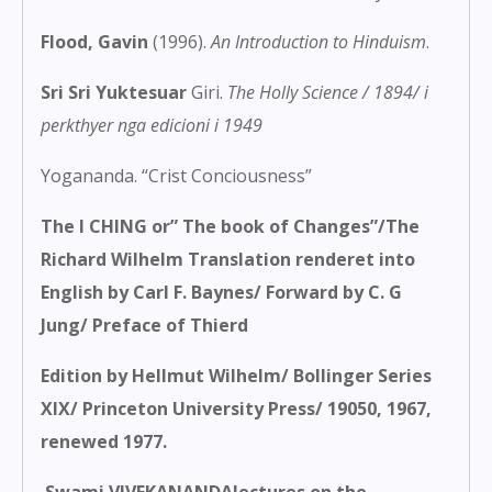
Flood, Gavin
(1996).
An Introduction to Hinduism
.
Sri Sri Yuktesuar
Giri.
The Holly Science / 1894/ i
perkthyer nga edicioni i 1949
Yogananda. “Crist Conciousness”
The I CHING or” The book of Changes”/The
Richard Wilhelm Translation renderet into
English by Carl F. Baynes/ Forward by C. G
Jung/ Preface of Thierd
Edition by Hellmut Wilhelm/ Bollinger Series
XIX/ Princeton University Press/ 19050, 1967,
renewed 1977.