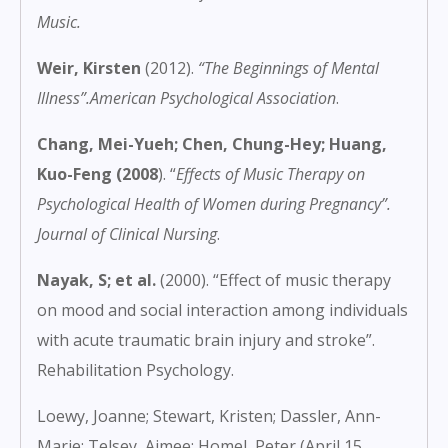
Music.
Weir, Kirsten
(2012).
“The Beginnings of Mental
Illness”
.American Psychological Association
.
Chang, Mei-Yueh; Chen, Chung-Hey; Huang,
Kuo-Feng (2008
). “
Effects of Music Therapy on
Psychological Health of Women during Pregnancy”.
Journal of Clinical Nursing
.
Nayak, S; et al.
(2000). “Effect of music therapy
on mood and social interaction among individuals
with acute traumatic brain injury and stroke”.
Rehabilitation Psychology.
Loewy, Joanne; Stewart, Kristen; Dassler, Ann-
Marie; Telsey, Aimee; Homel, Peter (April 15,