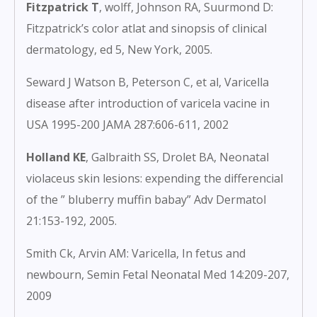
Fitzpatrick T
, wolff, Johnson RA, Suurmond D:
Fitzpatrick’s color atlat and sinopsis of clinical
dermatology, ed 5, New York, 2005.
Seward J Watson B, Peterson C, et al, Varicella
disease after introduction of varicela vacine in
USA 1995-200 JAMA 287:606-611, 2002
Holland KE
, Galbraith SS, Drolet BA, Neonatal
violaceus skin lesions: expending the differencial
of the ” bluberry muffin babay” Adv Dermatol
21:153-192, 2005.
Smith Ck, Arvin AM: Varicella, In fetus and
newbourn, Semin Fetal Neonatal Med 14:209-207,
2009