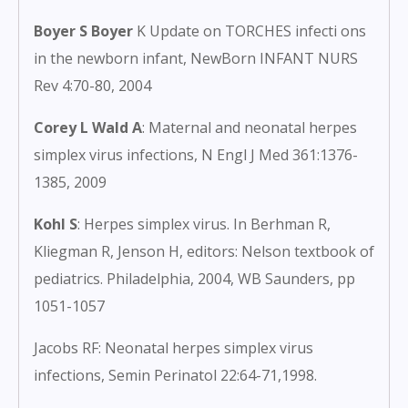
Boyer S Boyer
K Update on TORCHES infecti ons
in the newborn infant, NewBorn INFANT NURS
Rev 4:70-80, 2004
Corey L Wald A
: Maternal and neonatal herpes
simplex virus infections, N Engl J Med 361:1376-
1385, 2009
Kohl S
: Herpes simplex virus. In Berhman R,
Kliegman R, Jenson H, editors: Nelson textbook of
pediatrics. Philadelphia, 2004, WB Saunders, pp
1051-1057
Jacobs RF: Neonatal herpes simplex virus
infections, Semin Perinatol 22:64-71,1998.