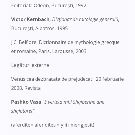
Editorială Odeon, București, 1992
Victor Kernbach,
Dicționar de mitologie generală
,
București, Albatros, 1995
J.C. Belfiore, Dictionnaire de mythologie grecque
et romaine, Paris, Larousse, 2003
Legături externe
Venus cea dezbracata de prejudecati
, 20 februarie
2008, Revista
Pashko Vasa
“
E vërteta mbi Shqipërinë dhe
shqiptarët”
(aferdite= afer dites = ylli i mengjesit)