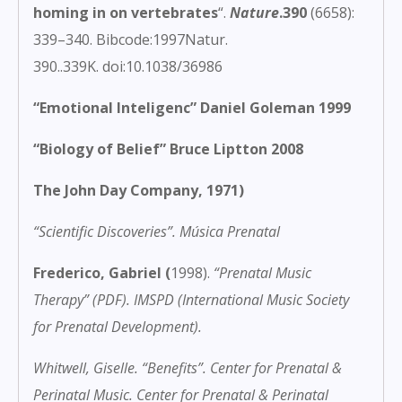
homing in on vertebrates
“.
Nature
.390
(6658):
339–340.
Bibcode
:
1997Natur.
390..339K
.
doi
:
10.1038/36986
“Emotional Inteligenc” Daniel Goleman 1999
“Biology of Belief” Bruce Liptton 2008
The John Day Company, 1971)
“Scientific Discoveries”
. Música Prenatal
Frederico, Gabriel (
1998).
“Prenatal Music
Therapy”
(PDF). IMSPD (International Music Society
for Prenatal Development).
Whitwell, Giselle.
“Benefits”
. Center for Prenatal &
Perinatal Music. Center for Prenatal & Perinatal