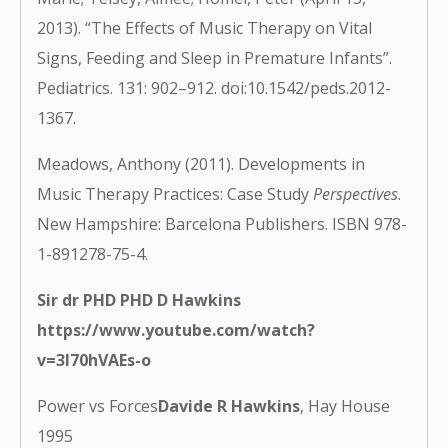
2013). “The Effects of Music Therapy on Vital
Signs, Feeding and Sleep in Premature Infants”.
Pediatrics. 131: 902–912.
doi
:
10.1542/peds.2012-
1367
.
Meadows, Anthony (2011). Developments in
Music Therapy Practices: Case Study
Perspectives
.
New Hampshire: Barcelona Publishers.
ISBN
978-
1-891278-75-4
.
Sir dr PHD PHD D Hawkins
https://www.youtube.com/watch?
v=3I70hVAEs-o
Power vs Forces
Davide R Hawkins
, Hay House
1995