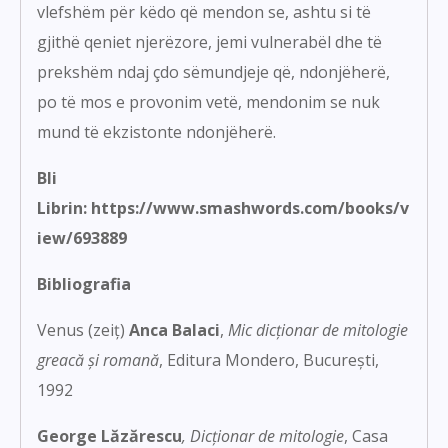
vlefshëm për këdo që mendon se, ashtu si të
gjithë qeniet njerëzore, jemi vulnerabël dhe të
prekshëm ndaj çdo sëmundjeje që, ndonjëherë,
po të mos e provonim vetë, mendonim se nuk
mund të ekzistonte ndonjëherë.
Bli
Librin:
https://www.smashwords.com/books/v
iew/693889
Bibliografia
Venus (zeiț)
Anca Balaci
,
Mic dicționar de mitologie
greacă și romană
, Editura Mondero, București,
1992
George Lăzărescu
, Dicționar de mitologie
, Casa