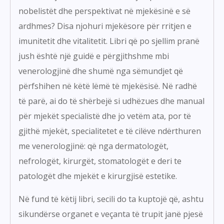
nobelistët dhe perspektivat në mjekësinë e së
ardhmes? Disa njohuri mjekësore për rritjen e
imunitetit dhe vitalitetit. Libri që po sjellim pranë
jush është një guidë e përgjithshme mbi
venerologjinë dhe shumë nga sëmundjet që
përfshihen në këtë lëmë të mjekësisë. Në radhë
të parë, ai do të shërbejë si udhëzues dhe manual
për mjekët specialistë dhe jo vetëm ata, por të
gjithë mjekët, specialitetet e të cilëve ndërthuren
me venerologjinë: që nga dermatologët,
nefrologët, kirurgët, stomatologët e deri te
patologët dhe mjekët e kirurgjisë estetike.
Në fund të këtij libri, secili do ta kuptojë që, ashtu
sikundërse organet e veçanta të trupit janë pjesë