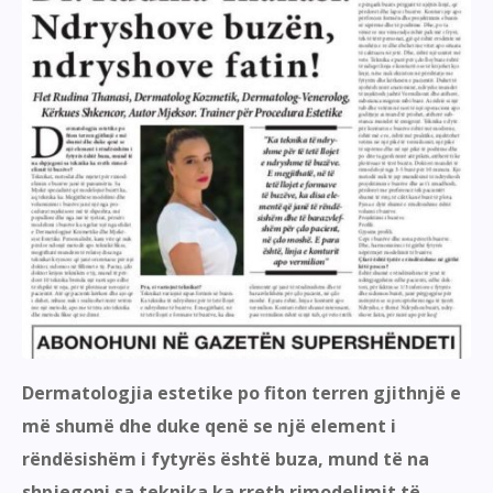
Dermatologjia estetike po fiton terren gjithnjë e
më shumë dhe duke qenë se një element i
rëndësishëm i fytyrës është buza, mund të na
shpjegoni sa teknika ka rreth rimodelimit të