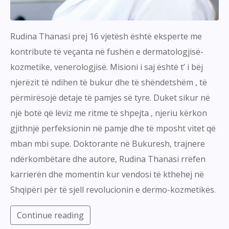
Rudina Thanasi prej 16 vjetësh është eksperte me
kontribute të veçanta në fushën e dermatologjisë-
kozmetike, venerologjisë. Misioni i saj është t’ i bëj
njerëzit të ndihen të bukur dhe të shëndetshëm , të
përmirësojë detaje të pamjes së tyre. Duket sikur në
një botë që lëviz me ritme të shpejta , njeriu kërkon
gjithnjë perfeksionin në pamje dhe të mposht vitet që
mban mbi supe. Doktorante në Bukuresh, trajnere
ndërkombëtare dhe autore, Rudina Thanasi rrëfen
karrierën dhe momentin kur vendosi të kthehej në
Shqipëri për të sjell revolucionin e dermo-kozmetikës.
Continue reading