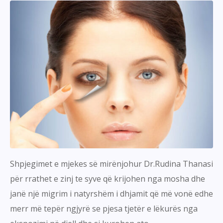
Shpjegimet e mjekes së mirënjohur Dr.Rudina Thanasi
për rrathet e zinj te syve që krijohen nga mosha dhe
janë një migrim i natyrshëm i dhjamit që më vonë edhe
merr më tepër ngjyrë se pjesa tjetër e lëkurës nga