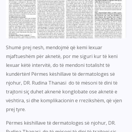
Shumë prej nesh, mendojmë që kemi lexuar
mjaftueshëm për aknetë, por me siguri kur të keni
lexuar këtë intervitë, do të mendoni totalisht të
kundërtën! Përmes këshillave të dermatologes së
njohur, DR. Rudina Thanasi do të mësoni të dini të
trajtoni siç duhet aknenë konglobate ose aknetë e
vështira, si dhe komplikacionin e rrezikshëm, që vjen
prej tyre.
Përmes këshillave të dermatologes së njohur, DR.
Rudina Thanasi do të mësoni të dini të trajtoni siç