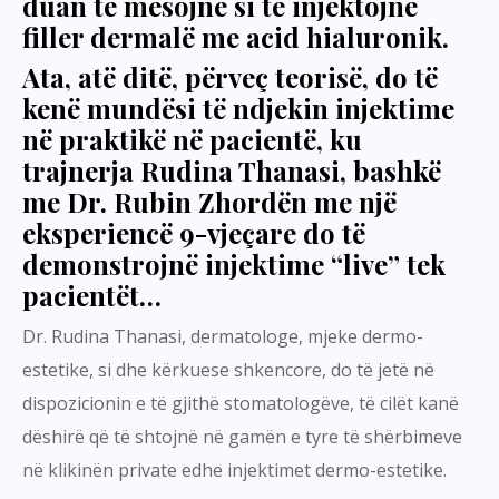
duan të mësojnë si të injektojnë
filler dermalë me acid hialuronik.
Ata, atë ditë, përveç teorisë, do të
kenë mundësi të ndjekin injektime
në praktikë në pacientë, ku
trajnerja Rudina Thanasi, bashkë
me Dr. Rubin Zhordën me një
eksperiencë 9-vjeçare do të
demonstrojnë injektime “live” tek
pacientët…
Dr. Rudina Thanasi, dermatologe, mjeke dermo-
estetike, si dhe kërkuese shkencore, do të jetë në
dispozicionin e të gjithë stomatologëve, të cilët kanë
dëshirë që të shtojnë në gamën e tyre të shërbimeve
në klikinën private edhe injektimet dermo-estetike.