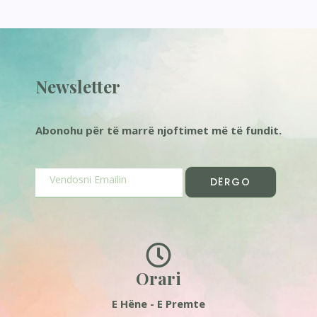
Newsletter
Abonohu për të marrë njoftimet më të fundit.
DËRGO
Orari
E Hëne - E Premte