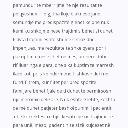
pamundur te mberrijme ne nje rezultat te
pelqyeshem. Te gjitha lloje e aknese janë
sëmundje me predispozitë gjenetike dhe nuk
kemi ku shkojmë nese trajtimi s behet si duhet.
E dyta trajtimi eshte shume serioz dhe
impenjues, me rezultate te shkelqyera por i
pakuptimte nese lihet ne mes, atehere duhet
rifilluar nga e para, dhe s ka kuptim te marresh
ilace kot, po s ke ndermend ti shkosh deri ne
fund. E treta, kur flitet per predispozite
familjare bëhet fjalë që ti duhet të permirsosh
një meromie qelizore. Nuk është e lehtë, kështu
që më duhet patjetër bashkëpunimi i pacientit,
dhe korrektesia e tije, kështu që në trajtimet e
para unë, mësoj pacientin se si të kujdeset në