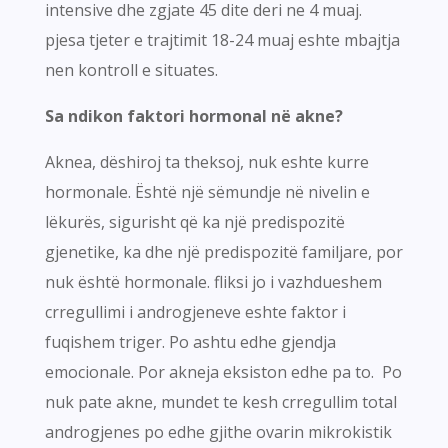
intensive dhe zgjate 45 dite deri ne 4 muaj.
pjesa tjeter e trajtimit 18-24 muaj eshte mbajtja
nen kontroll e situates.
Sa ndikon faktori hormonal në akne?
Aknea, dëshiroj ta theksoj, nuk eshte kurre
hormonale. Është një sëmundje në nivelin e
lëkurës, sigurisht që ka një predispozitë
gjenetike, ka dhe një predispozitë familjare, por
nuk është hormonale. fliksi jo i vazhdueshem
crregullimi i androgjeneve eshte faktor i
fuqishem triger. Po ashtu edhe gjendja
emocionale. Por akneja eksiston edhe pa to. Po
nuk pate akne, mundet te kesh crregullim total
androgjenes po edhe gjithe ovarin mikrokistik