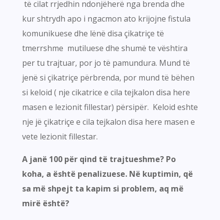
të cilat rrjedhin ndonjëherë nga brenda dhe
kur shtrydh apo i ngacmon ato krijojne fistula
komunikuese dhe lënë disa çikatriçe të
tmerrshme mutiluese dhe shumë te vështira
per tu trajtuar, por jo të pamundura. Mund të
jenë si çikatriçe përbrenda, por mund të bëhen
si keloid ( nje cikatrice e cila tejkalon disa here
masen e lezionit fillestar) përsipër. Keloid eshte
nje jë çikatriçe e cila tejkalon disa here masen e
vete lezionit fillestar.
A janë 100 për qind të trajtueshme? Po
koha, a është penalizuese. Në kuptimin, që
sa më shpejt ta kapim si problem, aq më
mirë është?