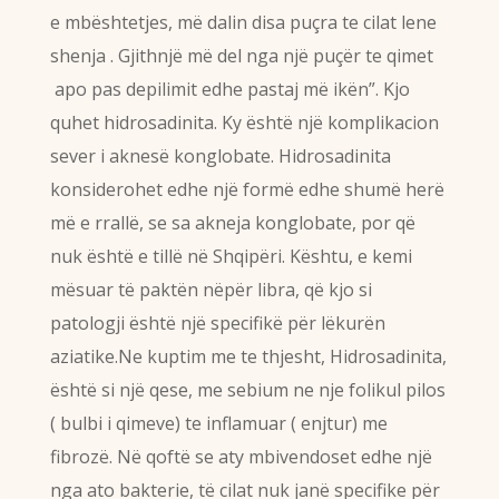
e mbështetjes, më dalin disa puçra te cilat lene
shenja . Gjithnjë më del nga një puçër te qimet
apo pas depilimit edhe pastaj më ikën”. Kjo
quhet hidrosadinita. Ky është një komplikacion
sever i aknesë konglobate. Hidrosadinita
konsiderohet edhe një formë edhe shumë herë
më e rrallë, se sa akneja konglobate, por që
nuk është e tillë në Shqipëri. Kështu, e kemi
mësuar të paktën nëpër libra, që kjo si
patologji është një specifikë për lëkurën
aziatike.Ne kuptim me te thjesht, Hidrosadinita,
është si një qese, me sebium ne nje folikul pilos
( bulbi i qimeve) te inflamuar ( enjtur) me
fibrozë. Në qoftë se aty mbivendoset edhe një
nga ato bakterie, të cilat nuk janë specifike për