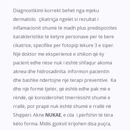
Diagnostikimi korrekt behet nga mjeku
dermatolo. çikatriçja ngelet si rezultat i
inflamacionit shumë të madh plus predispozites
karakteristike te ketyre personave per te bere
cikatrice, specifike per fotopip lekure 3 e siper.
Një doktor me eksperiencë e shikon që ky
pacient edhe nëse nuk i është shfaqur akoma
aknea dhe hidrosadinita. informon pacientin
dhe bashke ndertojne nje terapi preventive. Ka
dhe një formë tjetër, që është edhe pak më e
rëndë, që konsiderohet tmerrësisht shumë e
rrallë, por prapë nuk është shumë e rrallë në
Shqipëri. Akne
NUKAE
, e cila i përfshin të tëra
këto forma. Midis gjoksit krijohen disa puçra,