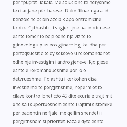
për “puçrat” lokale. Me solucione të ndryshme,
të cilat janë përtharëse. Duke filluar nga acidi
benzoic ne acidin azelaik apo eritromicine
topike. Gjithashtu, i sugjerojme pacientit nese
është femër të bëjë edhe një vizitë te
gjinekologu plus eco gjinecologjike. dhe per
perfaqsuesit e te dy sekseve u rekomandohet
edhe nje investigim i androgjeneve. Kjo pjese
eshte e rekomandueshme por jo e
detyrueshme. Po ashtu i kerkohen disa
investigime te pergjithshme, nepermjet te
cilave kontrollohet cdo 45 dite ecuria e trajtimit
dhe sa i suportueshem eshte trajtimi sistemike
per pacientin ne fjale, me qellim shendeti i
pergjithshem si prioritet. Faza e dyte eshte