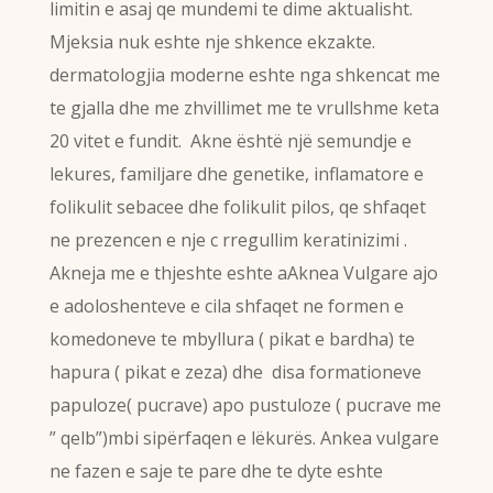
limitin e asaj qe mundemi te dime aktualisht.
Mjeksia nuk eshte nje shkence ekzakte.
dermatologjia moderne eshte nga shkencat me
te gjalla dhe me zhvillimet me te vrullshme keta
20 vitet e fundit. Akne është një semundje e
lekures, familjare dhe genetike, inflamatore e
folikulit sebacee dhe folikulit pilos, qe shfaqet
ne prezencen e nje c rregullim keratinizimi .
Akneja me e thjeshte eshte aAknea Vulgare ajo
e adoloshenteve e cila shfaqet ne formen e
komedoneve te mbyllura ( pikat e bardha) te
hapura ( pikat e zeza) dhe disa formationeve
papuloze( pucrave) apo pustuloze ( pucrave me
” qelb”)mbi sipërfaqen e lëkurës. Ankea vulgare
ne fazen e saje te pare dhe te dyte eshte