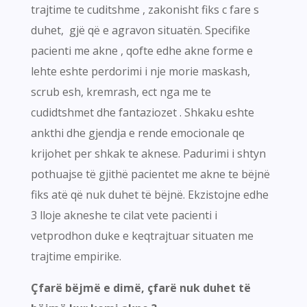
trajtime te cuditshme , zakonisht fiks c fare s
duhet, gjë që e agravon situatën. Specifike
pacienti me akne , qofte edhe akne forme e
lehte eshte perdorimi i nje morie maskash,
scrub esh, kremrash, ect nga me te
cudidtshmet dhe fantaziozet . Shkaku eshte
ankthi dhe gjendja e rende emocionale qe
krijohet per shkak te aknese. Padurimi i shtyn
pothuajse të gjithë pacientet me akne te bëjnë
fiks atë që nuk duhet të bëjnë. Ekzistojne edhe
3 lloje akneshe te cilat vete pacienti i
vetprodhon duke e keqtrajtuar situaten me
trajtime empirike.
Çfarë bëjmë e dimë, çfarë nuk duhet të