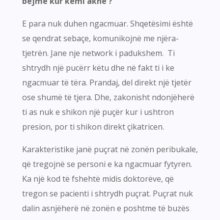
bëjmë kur kemi akne ?
E para nuk duhen ngacmuar. Shqetësimi është
se qendrat sebaçe, komunikojnë me njëra-
tjetrën. Jane nje network i padukshem. Ti
shtrydh një pucërr këtu dhe në fakt ti i ke
ngacmuar të tëra. Prandaj, del direkt një tjetër
ose shumë të tjera. Dhe, zakonisht ndonjëherë
ti as nuk e shikon një puçër kur i ushtron
presion, por ti shikon direkt çikatricen.
Karakteristike janë puçrat në zonën peribukale,
që tregojnë se personi e ka ngacmuar fytyren.
Ka një kod të fshehtë midis doktorëve, që
tregon se pacienti i shtrydh puçrat. Puçrat nuk
dalin asnjëherë në zonën e poshtme të buzës