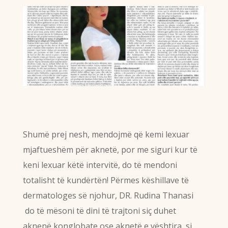
Shumë prej nesh, mendojmë që kemi lexuar
mjaftueshëm për aknetë, por me siguri kur të
keni lexuar këtë intervitë, do të mendoni
totalisht të kundërtën! Përmes këshillave të
dermatologes së njohur, DR. Rudina Thanasi
do të mësoni të dini të trajtoni siç duhet
aknenë konglobate ose aknetë e vështira, si