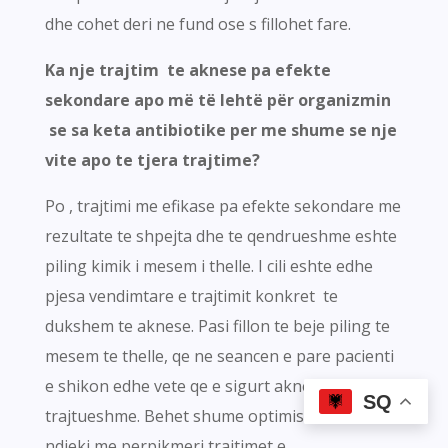
dhe cohet deri ne fund ose s fillohet fare.
Ka nje trajtim te aknese pa efekte
sekondare apo më të lehtë për organizmin
se sa keta antibiotike per me shume se nje
vite apo te tjera trajtime?
Po , trajtimi me efikase pa efekte sekondare me
rezultate te shpejta dhe te qendrueshme eshte
piling kimik i mesem i thelle. I cili eshte edhe
pjesa vendimtare e trajtimit konkret te
dukshem te aknese. Pasi fillon te beje piling te
mesem te thelle, qe ne seancen e pare pacienti
e shikon edhe vete qe e sigurt akneja eshte e
SQ
trajtueshme. Behet shume optimist dhe fillon te
ndjeki me perpikmeri trajtimet e