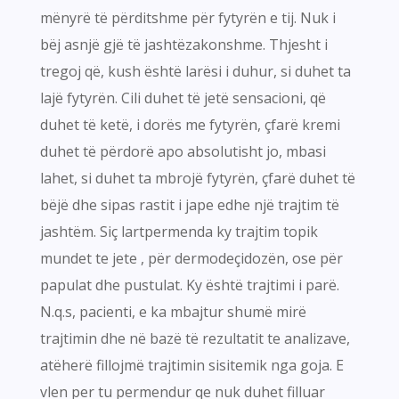
mënyrë të përditshme për fytyrën e tij. Nuk i
bëj asnjë gjë të jashtëzakonshme. Thjesht i
tregoj që, kush është larësi i duhur, si duhet ta
lajë fytyrën. Cili duhet të jetë sensacioni, që
duhet të ketë, i dorës me fytyrën, çfarë kremi
duhet të përdorë apo absolutisht jo, mbasi
lahet, si duhet ta mbrojë fytyrën, çfarë duhet të
bëjë dhe sipas rastit i jape edhe një trajtim të
jashtëm. Siç lartpermenda ky trajtim topik
mundet te jete , për dermodeçidozën, ose për
papulat dhe pustulat. Ky është trajtimi i parë.
N.q.s, pacienti, e ka mbajtur shumë mirë
trajtimin dhe në bazë të rezultatit te analizave,
atëherë fillojmë trajtimin sisitemik nga goja. E
vlen per tu permendur qe nuk duhet filluar