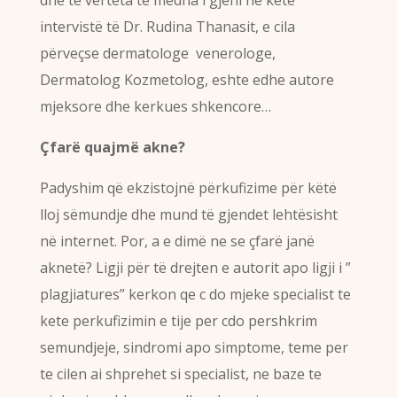
dhe të vërteta të mëdha i gjeni në këtë
intervistë të Dr. Rudina Thanasit, e cila
përveçse dermatologe venerologe,
Dermatolog Kozmetolog, eshte edhe autore
mjeksore dhe kerkues shkencore…
Çfarë quajmë akne?
Padyshim që ekzistojnë përkufizime për këtë
lloj sëmundje dhe mund të gjendet lehtësisht
në internet. Por, a e dimë ne se çfarë janë
aknetë? Ligji për të drejten e autorit apo ligji i ”
plagjiatures” kerkon qe c do mjeke specialist te
kete perkufizimin e tije per cdo pershkrim
semundjeje, sindromi apo simptome, teme per
te cilen ai shprehet si specialist, ne baze te