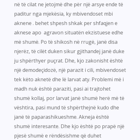
në të cilat ne jetojmë dhe për një arsye ende të
paditur nga mjekësia, ky mbivendoset mbi
aknene . behet shpesh shkak per shfaqjen e
aknese apo agravon situatën ekzistuese edhe
më shumë. Po të shikosh në rrugë, janë disa
njerëz, të cilët duken sikur gjithandej janë duke
ju shpërthyer puçrat. Dhe, kjo zakonisht është
një demodeçidozë, një parazit i cili, mbivendoset
tek këto aknetë dhe lë larvat aty. Problemi më i
madh nuk është paraziti, pasi ai trajtohet
shumë kollaj, por larvat janë shumë herë më të
vështira, pasi mund të shpërthejnë kudo dhe
janë të paparashikueshme. Akneja është
shumë interesante. Dhe kjo është po prapë një
pjesë shumë e rëndësishme që duhet