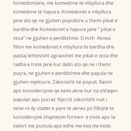
komedomiane, me komedone të mbyllura dhe
komedone të hapura. Komedonet e mbyllura
jane ato qe ne gjuhen popullore u themi pikat e
bardha dhe Komedonet e hapura jane ” pikat e
zeza” ne gjuhen e perditshme. D.m.th Aknea
fillon me komedonet e mbyllura të bardha dhe
pastaj lehtësisht agravohet me pikat e zeza dhe
radha e tretë janë kur dalin ato që ne i themi
puçra, ne gjuhen e perditshme dhe papula ne
gjuhen mjeksore. Zakonisht në popull, flasim
apo konsiderojme qe kemi akne kur na shfaqen
papulat apo pucrat. Njerzit zakonisht nuk i
vene re dy stadet e pare te aknes po fillojnë te
konsiderojne shqetesim formen e trete apo te
katert me pustula apo edhe me keq me kiste.