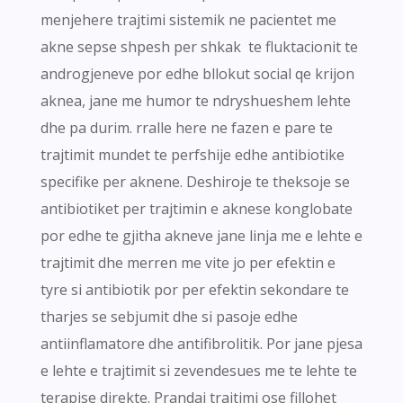
menjehere trajtimi sistemik ne pacientet me
akne sepse shpesh per shkak te fluktacionit te
androgjeneve por edhe bllokut social qe krijon
aknea, jane me humor te ndryshueshem lehte
dhe pa durim. rralle here ne fazen e pare te
trajtimit mundet te perfshije edhe antibiotike
specifike per aknene. Deshiroje te theksoje se
antibiotiket per trajtimin e aknese konglobate
por edhe te gjitha akneve jane linja me e lehte e
trajtimit dhe merren me vite jo per efektin e
tyre si antibiotik por per efektin sekondare te
tharjes se sebjumit dhe si pasoje edhe
antiinflamatore dhe antifibrolitik. Por jane pjesa
e lehte e trajtimit si zevendesues me te lehte te
terapise direkte. Prandaj trajtimi ose fillohet