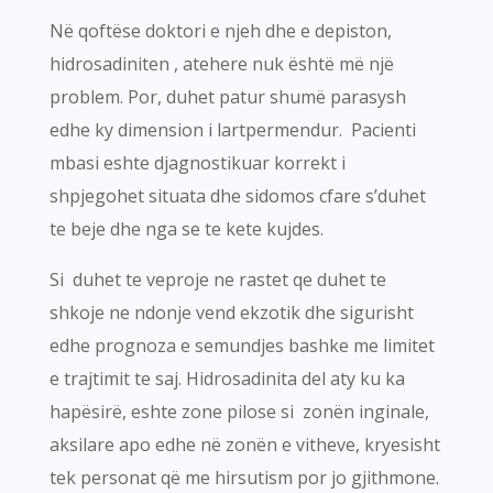
Në qoftëse doktori e njeh dhe e depiston,
hidrosadiniten , atehere nuk është më një
problem. Por, duhet patur shumë parasysh
edhe ky dimension i lartpermendur. Pacienti
mbasi eshte djagnostikuar korrekt i
shpjegohet situata dhe sidomos cfare s’duhet
te beje dhe nga se te kete kujdes.
Si duhet te veproje ne rastet qe duhet te
shkoje ne ndonje vend ekzotik dhe sigurisht
edhe prognoza e semundjes bashke me limitet
e trajtimit te saj. Hidrosadinita del aty ku ka
hapësirë, eshte zone pilose si zonën inginale,
aksilare apo edhe në zonën e vitheve, kryesisht
tek personat që me hirsutism por jo gjithmone.