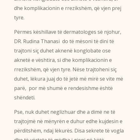
dhe komplikacionin e rrezikshëm, që vjen prej
tyre.
Përmes këshillave të dermatologes së njohur,
DR. Rudina Thanasi do të mësoni të dini të
trajtoni siç duhet aknenë konglobate ose
aknetë e vështira, si dhe komplikacionin e
rrezikshëm, që vjen tyre. Nëse trajtoheni siç
duhet, lëkura juaj do të jetë më mirë se vite më
parë, por më shumë e rendesishme është
shëndeti.
Pse, nuk duhet neglizhuar dhe a dimë ne të
trajtojmë në mënyrën e duhur edhe kujdesin e
përditshëm, ndaj lëkurës. Disa sekrete të vogla