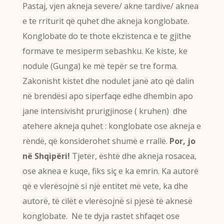
Pastaj, vjen akneja severe/ akne tardive/ aknea
e te rriturit që quhet dhe akneja konglobate.
Konglobate do te thote ekzistenca e te gjithe
formave te mesiperm sebashku. Ke kiste, ke
nodule (Gunga) ke më tepër se tre forma.
Zakonisht kistet dhe nodulet janë ato që dalin
në brendësi apo siperfaqe edhe dhembin apo
jane intensivisht prurigjinose ( kruhen) dhe
atehere akneja quhet : konglobate ose akneja e
rëndë, që konsiderohet shumë e rrallë.
Por, jo
në Shqipëri!
Tjetër, është dhe akneja rosacea,
ose aknea e kuqe, fiks siç e ka emrin. Ka autorë
që e vlerësojnë si një entitet më vete, ka dhe
autorë, të cilët e vlerësojnë si pjesë të aknesë
konglobate. Ne te dyja rastet shfaqet ose