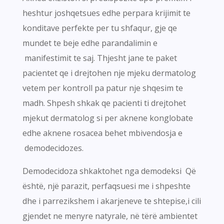
heshtur joshqetsues edhe perpara krijimit te
konditave perfekte per tu shfaqur, gje qe
mundet te beje edhe parandalimin e
manifestimit te saj. Thjesht jane te paket
pacientet qe i drejtohen nje mjeku dermatolog
vetem per kontroll pa patur nje shqesim te
madh. Shpesh shkak qe pacienti ti drejtohet
mjekut dermatolog si per aknene konglobate
edhe aknene rosacea behet mbivendosja e
demodecidozes.
Demodecidoza shkaktohet nga demodeksi Që
është, një parazit, perfaqsuesi me i shpeshte
dhe i parrezikshem i akarjeneve te shtepise,i cili
gjendet ne menyre natyrale, në tërë ambientet