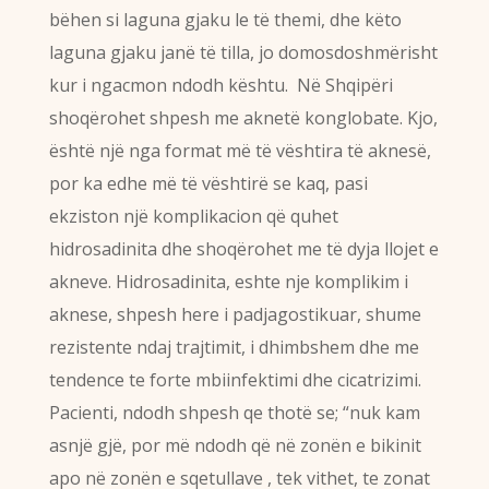
bëhen si laguna gjaku le të themi, dhe këto
laguna gjaku janë të tilla, jo domosdoshmërisht
kur i ngacmon ndodh kështu. Në Shqipëri
shoqërohet shpesh me aknetë konglobate. Kjo,
është një nga format më të vështira të aknesë,
por ka edhe më të vështirë se kaq, pasi
ekziston një komplikacion që quhet
hidrosadinita dhe shoqërohet me të dyja llojet e
akneve. Hidrosadinita, eshte nje komplikim i
aknese, shpesh here i padjagostikuar, shume
rezistente ndaj trajtimit, i dhimbshem dhe me
tendence te forte mbiinfektimi dhe cicatrizimi.
Pacienti, ndodh shpesh qe thotë se; “nuk kam
asnjë gjë, por më ndodh që në zonën e bikinit
apo në zonën e sqetullave , tek vithet, te zonat