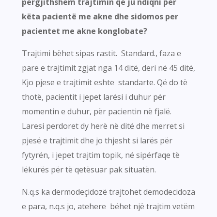
përgjithshëm trajtimin që ju ndiqni për
këta pacientë me akne dhe sidomos per
pacientet me akne konglobate?
Trajtimi bëhet sipas rastit. Standard., faza e
pare e trajtimit zgjat nga 14 ditë, deri në 45 ditë,
Kjo pjese e trajtimit eshte standarte. Që do të
thotë, pacientit i jepet larësi i duhur për
momentin e duhur, për pacientin në fjalë.
Laresi perdoret dy herë në ditë dhe merret si
pjesë e trajtimit dhe jo thjesht si larës për
fytyrën, i jepet trajtim topik, në sipërfaqe të
lëkurës për të qetësuar pak situatën.
N.q.s ka dermodeçidozë trajtohet demodecidoza
e para, n.q.s jo, atehere bëhet një trajtim vetëm