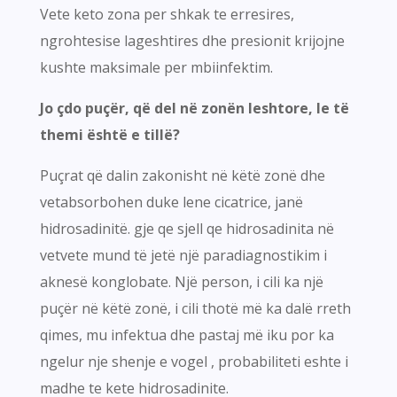
Vete keto zona per shkak te erresires,
ngrohtesise lageshtires dhe presionit krijojne
kushte maksimale per mbiinfektim.
Jo çdo puçër, që del në zonën leshtore, le të
themi është e tillë?
Puçrat që dalin zakonisht në këtë zonë dhe
vetabsorbohen duke lene cicatrice, janë
hidrosadinitë. gje qe sjell qe hidrosadinita në
vetvete mund të jetë një paradiagnostikim i
aknesë konglobate. Një person, i cili ka një
puçër në këtë zonë, i cili thotë më ka dalë rreth
qimes, mu infektua dhe pastaj më iku por ka
ngelur nje shenje e vogel , probabiliteti eshte i
madhe te kete hidrosadinite.