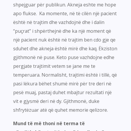
shpejguar për publikun. Akneja eshte me hope
apo flukse. Ka momente, në të cilën një pacient
është në trajtim dhe vazhdojnë dhe i dalin
“puçrat” i shpërthejnë dhe ka një moment që
një pacient nuk është në trajtim ben cdo gje qe
sduhet dhe akneja është mirë dhe kaq. Ëkziston
gjithmonë në puse. Keto puse vazhdojne edhe
pergjate trajtimit vetem se jane me te
temperuara. Normalisht, trajtimi është i tillë, që
pasi lëkura bëhet shumë mirë për tre deri në
pesë muaj, pastaj duhet mbajtur rezultati një
vit e gjysmë deri në dy. Gjithmonë, duke
shfrytëzuar atë që quhet memorie qelizore.
Mund të më thoni në terma të