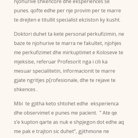
njohurive shkencore dhe eksperiences se
punes. qofte edhe per nje provim per te marre
te drejten e titullit specialist ekziston ky kusht.
Doktori duhet ta ketë personal përkufizimin, ne
baze te njohurive te marra ne fakultet, njohjes
me perkufizimet dhe mirkuptimet e Koloseve te
mjeksise, referuar Profesorit nga i cili ka
mesuar specialitetin, informacionit te marre
gjate ngritjes p[rofesionale, dhe te rejave te
shkences .
Mbi te gjitha keto shtohet edhe eksperienca
dhe observimet e punes me pacient. ” Ate qe
s’e kupton qarte as nuk e shpjegon dot edhe aq
me pak e trajton sic duhet”, gjithmone ne