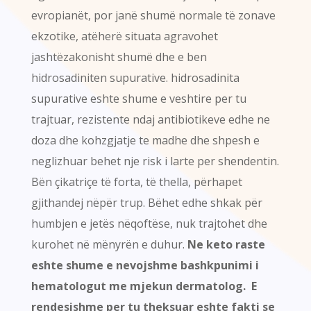
evropianët, por janë shumë normale të zonave
ekzotike, atëherë situata agravohet
jashtëzakonisht shumë dhe e ben
hidrosadiniten supurative. hidrosadinita
supurative eshte shume e veshtire per tu
trajtuar, rezistente ndaj antibiotikeve edhe ne
doza dhe kohzgjatje te madhe dhe shpesh e
neglizhuar behet nje risk i larte per shendentin.
Bën çikatriçe të forta, të thella, përhapet
gjithandej nëpër trup. Bëhet edhe shkak për
humbjen e jetës nëqoftëse, nuk trajtohet dhe
kurohet në mënyrën e duhur.
Ne keto raste
eshte shume e nevojshme bashkpunimi i
hematologut me mjekun dermatolog. E
rendesishme per tu theksuar eshte fakti se