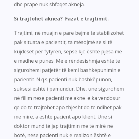
dhe prape nuk shfaqet akneja.
Si trajtohet aknea? Fazat e trajtimit.
Trajtimi, në muajin e pare bëjmë të stabilizohet
pak situata e pacientit, ta mësojmë se si të
kujdeset për fytyrën, sepse kjo është pjesa më
e madhe e punes. Më e rëndësishmja eshte te
sigurohemi patjetër të kemi bashkëpunimin e
pacientit. N.q.s pacienti nuk bashkëpunon,
suksesi është i pamundur. Dhe, unë sigurohem
në fillim nese pacienti me akne e ka vendosur
qe do te trajtohet apo thjesht do te ndihet pak
me mire, a është pacient apo klient. Unë si
doktor mund të jap trajtimin më të mirë në
botë, nëse pacienti nuk e realizon është e