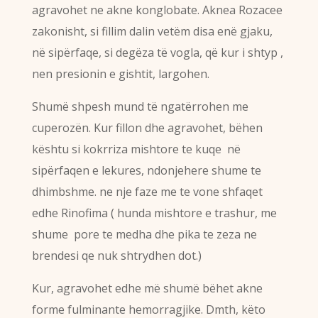
agravohet ne akne konglobate. Aknea Rozacee
zakonisht, si fillim dalin vetëm disa enë gjaku,
në sipërfaqe, si degëza të vogla, që kur i shtyp ,
nen presionin e gishtit, largohen.
Shumë shpesh mund të ngatërrohen me
cuperozën. Kur fillon dhe agravohet, bëhen
kështu si kokrriza mishtore te kuqe në
sipërfaqen e lekures, ndonjehere shume te
dhimbshme. ne nje faze me te vone shfaqet
edhe Rinofima ( hunda mishtore e trashur, me
shume pore te medha dhe pika te zeza ne
brendesi qe nuk shtrydhen dot.)
Kur, agravohet edhe më shumë bëhet akne
forme fulminante hemorragjike. Dmth, këto