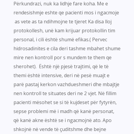
Përkundrazi, nuk ka lidhje fare koha. Me e
rendesishmje eshte qe pacienti mos i ngacmoje
as vete as ta ndihmojne te tjeret Ka disa lloj
protokollesh, unë kam krijuar protokollin tim
personal, i cili është shumë efikas.( Pervec
hidrosadinites e cila deri tashme mbahet shume
mire nen kontroll por s mundem te them qe
sherohet). Është një pjesë trajtimi, që le të
themi është intensive, deri në pesë muajt e
parë pastaj kerkon vazhdueshmeri dhe mbajtje
nen kontroll te situates deri ne 2 vjet. Në fillim
pacienti mësohet se si të kujdeset për fytyrën,
sepse problemi më i madh që kanë personat,
që kanë akne është se i ngacmojnë ato. Apo
shkojnë në vende të çuditshme dhe bejne