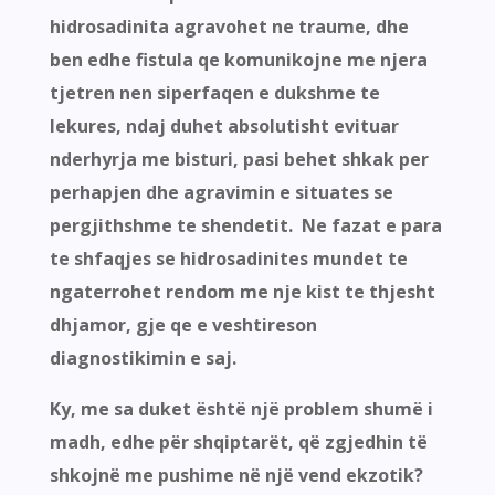
hidrosadinita agravohet ne traume, dhe
ben edhe fistula qe komunikojne me njera
tjetren nen siperfaqen e dukshme te
lekures, ndaj duhet absolutisht evituar
nderhyrja me bisturi, pasi behet shkak per
perhapjen dhe agravimin e situates se
pergjithshme te shendetit. Ne fazat e para
te shfaqjes se hidrosadinites mundet te
ngaterrohet rendom me nje kist te thjesht
dhjamor, gje qe e veshtireson
diagnostikimin e saj.
Ky, me sa duket është një problem shumë i
madh, edhe për shqiptarët, që zgjedhin të
shkojnë me pushime në një vend ekzotik?