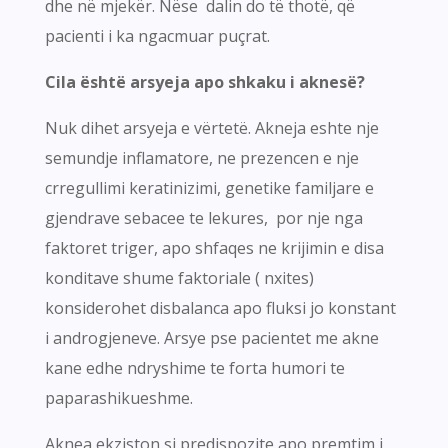
dhe në mjekër. Nëse dalin do të thotë, që
pacienti i ka ngacmuar puçrat.
Cila është arsyeja apo shkaku i aknesë?
Nuk dihet arsyeja e vërtetë. Akneja eshte nje
semundje inflamatore, ne prezencen e nje
crregullimi keratinizimi, genetike familjare e
gjendrave sebacee te lekures, por nje nga
faktoret triger, apo shfaqes ne krijimin e disa
konditave shume faktoriale ( nxites)
konsiderohet disbalanca apo fluksi jo konstant
i androgjeneve. Arsye pse pacientet me akne
kane edhe ndryshime te forta humori te
paparashikueshme.
Aknea ekziston si predispozite apo premtim i