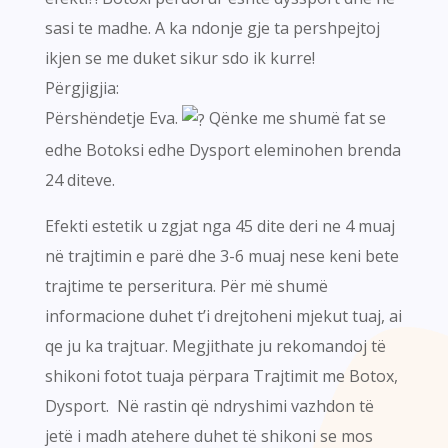
sasi te madhe. A ka ndonje gje ta pershpejtoj
ikjen se me duket sikur sdo ik kurre!
Përgjigjia:
Përshëndetje Eva.
Qënke me shumë fat se
edhe Botoksi edhe Dysport eleminohen brenda
24 diteve.
Efekti estetik u zgjat nga 45 dite deri ne 4 muaj
në trajtimin e parë dhe 3-6 muaj nese keni bete
trajtime te perseritura. Për më shumë
informacione duhet t’i drejtoheni mjekut tuaj, ai
qe ju ka trajtuar. Megjithate ju rekomandoj të
shikoni fotot tuaja përpara Trajtimit me Botox,
Dysport. Në rastin që ndryshimi vazhdon të
jetë i madh atehere duhet të shikoni se mos