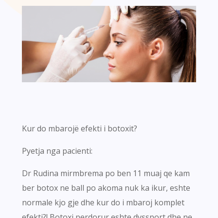
Kur do mbarojë efekti i botoxit?
Pyetja nga pacienti:
Dr Rudina mirmbrema po ben 11 muaj qe kam
ber botox ne ball po akoma nuk ka ikur, eshte
normale kjo gje dhe kur do i mbaroj komplet
efekti?! Botoxi perdorur eshte dyssport dhe ne