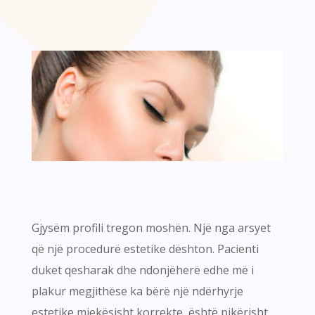
Gjysëm profili tregon moshën. Një nga arsyet
që një procedurë estetike dështon. Pacienti
duket qesharak dhe ndonjëherë edhe më i
plakur megjithëse ka bërë një ndërhyrje
estetike mjekësisht korrekte, është pikërisht