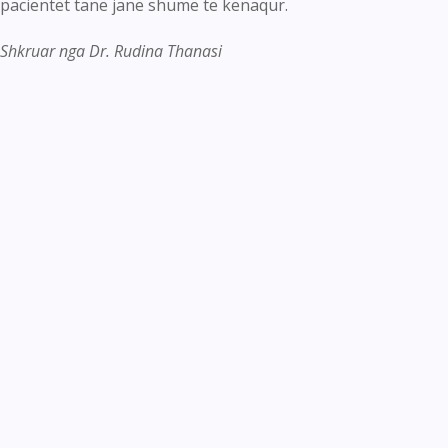
pacientët tanë janë shumë të kënaqur.
Shkruar nga Dr. Rudina Thanasi