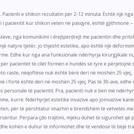
 Pacienti e shikon rezultatin për 2-12 minuta. Është një nga
imi i pacientit kur shikon veten në pasqyrë, është gjithmonë
teve, nga komunikimi i drejtpërdrejt me pacientin dhe pritshm
një natyre tjetër, jo thjesht estetike, apo është një deformi
ërme. Edhe kur nga ana funksionale ndërhyrja kirurgjikale n
për pacientët të cilët formën e hundës së tyre e përjetojnë 
 këto raste, nëqoftëse nuk është bërë deri në moshën 25 vjeç
ë i fortë është deri në moshën 25 vjeç. Pas të 30-ave, edhe 
s personale të pacientit. Pra, pacienti nuk e bën më ndërhyr
shme, kurrë. Ndërhyrjet estetike invazive apo joinvazive kanë
 veten, për të përshtatur imazhin e brendshëm të vetvetes me
sëritur. Përpara çdo trajtimi, mjeku duhet të sigurohet që p
e kohën e duhur të informohet dhe të vendosë të bëjë trajt