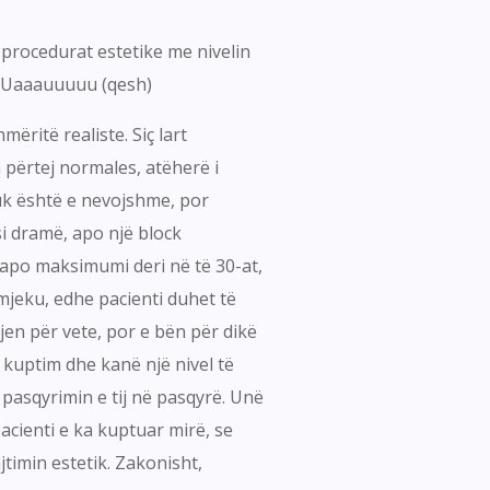
 procedurat estetike me nivelin
 – Uaaauuuuu (qesh)
ëritë realiste. Siç lart
m përtej normales, atëherë i
uk është e nevojshme, por
si dramë, apo një block
, apo maksimumi deri në të 30-at,
mjeku, edhe pacienti duhet të
jen për vete, por e bën për dikë
 kuptim dhe kanë një nivel të
 pasqyrimin e tij në pasqyrë. Unë
acienti e ka kuptuar mirë, se
imin estetik. Zakonisht,