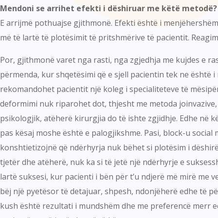
Mendoni se arrihet efekti i dëshiruar me këtë metodë?
E arrijmë pothuajse gjithmonë. Efekti është i menjëhershëm.
më të lartë të plotësimit të pritshmërive të pacientit. Reag
Por, gjithmonë varet nga rasti, nga zgjedhja me kujdes e ras
përmenda, kur shqetësimi që e sjell pacientin tek ne është i 
rekomandohet pacientit një koleg i specialiteteve të mësip
deformimi nuk riparohet dot, thjesht me metoda joinvazive, 
psikologjik, atëherë kirurgjia do të ishte zgjidhje. Edhe në
pas kësaj moshe është e palogjikshme. Pasi, block-u social m
konshtietizojnë që ndërhyrja nuk bëhet si plotësim i dëshirë
tjetër dhe atëherë, nuk ka si të jetë një ndërhyrje e sukses
lartë suksesi, kur pacienti i bën për t’u ndjerë më mirë me
bëj një pyetësor të detajuar, shpesh, ndonjëherë edhe të për
kush është rezultati i mundshëm dhe me preferencë merr edh