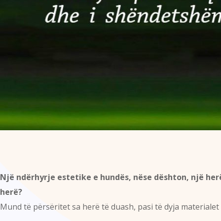
Një ndërhyrje estetike e hundës, nëse dështon, një her
herë?
Mund të përsëritet sa herë të duash, pasi të dyja materiale