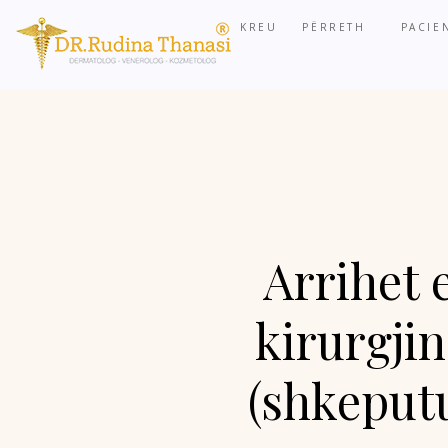
KREU
PËRRETH
PACIE
Arrihet 
kirurgji
(shkeputu