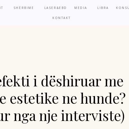
NT
SHËRBIME
LASER&EBD
MEDIA
LIBRA
KONSU
KONTAKT
efekti i dëshiruar me
ne estetike ne hunde?
r nga nje interviste)