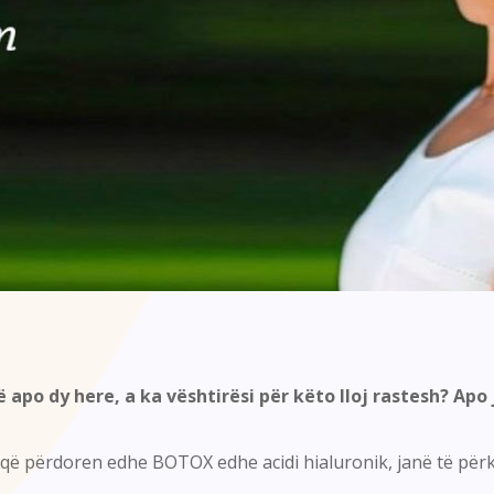
ë apo dy here, a ka vështirësi për këto lloj rastesh? A
t që përdoren edhe BOTOX edhe acidi hialuronik, janë të për