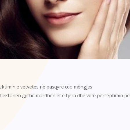
lektimin e vetvetes në pasqyrë cdo mëngjes
lektohen gjithë mardhëniet e tjera dhe vetë perceptimin pë