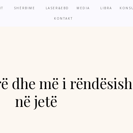
NT
SHËRBIME
LASER&EBD
MEDIA
LIBRA
KONSU
KONTAKT
rë dhe më i rëndësis
në jetë