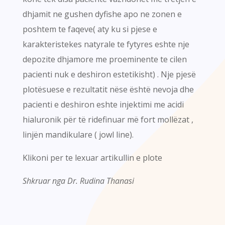
dhjamit ne gushen dyfishe apo ne zonen e
poshtem te faqeve( aty ku si pjese e
karakteristekes natyrale te fytyres eshte nje
depozite dhjamore me proeminente te cilen
pacienti nuk e deshiron estetikisht) . Nje pjesë
plotësuese e rezultatit nëse është nevoja dhe
pacienti e deshiron eshte injektimi me acidi
hialuronik për të ridefinuar më fort mollëzat ,
linjën mandikulare ( jowl line).
Klikoni per te lexuar artikullin e plote
Shkruar nga Dr. Rudina Thanasi