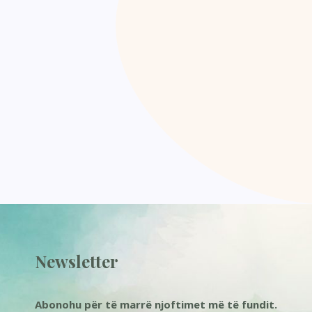
Newsletter
Abonohu për të marrë njoftimet më të fundit.