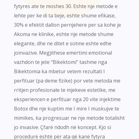
fytyres ate te moshes 30. Eshte nje metode e
lehte per ke di ta beje, eshte shume efikase,
30% e efektit dallon pernjehere per sa kohe je
Akoma ne klinike, eshte nje metode shume
elegante, dhe ne ditet e sotme eshte edhe
joinvazive. Megjithese emertimi emotional
vazhdon te jete “Bikektomi” tashme nga
Bikektomia ka mbetur vetem rezultati I
perfituar (pa deme fizike) por vete metoda me
rritjen profesionale te mjekeve estetike, me
eksperiencen e perfituar nga 20 vite injektime
Botox dhe nje kuptim me I mire I muskujve te
mimikes, ka progresuar ne nje metode totalisht
jo invasive. Çfarë ndodh në koncept. Kjo si
procedurë është për ata që kanë fytyra