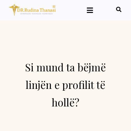
Si mund ta bëjmë
linjën e profilit të
hollë?