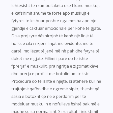
lehtësisht të rrumbullakëta ose I kane muskujt
e kafshimit shume te forte apo muskujt e
fytyres te leshuar poshte nga mosha apo nje
gjendje e caktuar emocionale per kohe te gjate.
Disa prej tyre dëshirojnë të kenë një linjë të
hollë, e cila i nxjerr linjat më evidente, më të
qartë, mollëzat të jenë më në pah dhe fytyra të
duket më e gjatë. Fillimi i parë do të ishte
“prerja” e muskulit, pra ngritja e zigomatikëve
dhe prerja e profilit me botulinium toksic.
Procedura do të ishte e njëjtë, si atëherë kur ne
trajtojmë qafën dhe e ngremë sipër, thjesht që
sasia e botox-it që ne e përdorim për të
modeluar muskulin e nofullave është pak më e
madhe se sa normalisht. Si rezultat I injektimit