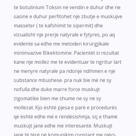
te botulinium Toksin ne vendin e duhur dhe ne
sasine e duhur perfitohet një zbutje e muskujve
masseter ( te kafshimit te sipermit) dhe
vizualisht nje prerje natyrale e fytyres, po aq
evidente sa edhe me metoden kirurgjikale
miniinvazive Bikektomine. Pacientët si rezultat
kane nje mollez me te evidentuar te ngritur lart
ne menyre natyrale pa ndonje ndihmen e nje
substance mbushese. pra nuk bie më në sy
nofulla dhe duke marre force muskujt
zigomatike bien me shume ne sy në sy
mollezat. Kjo është pjesa e parë e procedurës
që është edhe më e rëndësishmja, siç e thamë
muskujt janë edhe më interesantë. Muskujt
janë të tërë në komunikim constant me njëri-