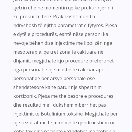
tjetrin dhe në momentin që ke prekur njërin i
ke prekur të tërë. Praktikisht mund të
ndryshosh të gjitha parametrat e fytyrës. Pjesa
e dytë e procedurës, është nëse personi ka
nevojë bëhen disa injektime me lipolizën nga
mesoterapia, që tret zona të caktuara në
dhjamit, megjithatë kjo procedurë preferohet
nga personat e një moshe të caktuar apo
personat qe per arsye personale ose
shendetesore kane patur nje shperthim
kortizonik. Pjesa me thelbesore e procedures
dhe rezultati me I dukshem mberrihet pas
injektimit te Botulinium toksine. Megjithate per
nje rezultat me te mire me te qendrueshem ne
kohe tek disa paciente vazhdohet me tretjen e