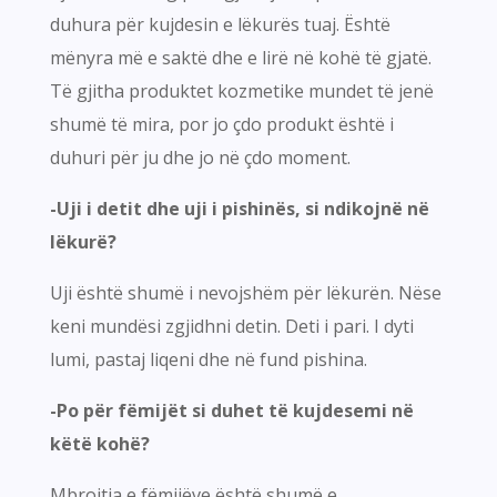
duhura për kujdesin e lëkurës tuaj. Është
mënyra më e saktë dhe e lirë në kohë të gjatë.
Të gjitha produktet kozmetike mundet të jenë
shumë të mira, por jo çdo produkt është i
duhuri për ju dhe jo në çdo moment.
-Uji i detit dhe uji i pishinës, si ndikojnë në
lëkurë?
Uji është shumë i nevojshëm për lëkurën. Nëse
keni mundësi zgjidhni detin. Deti i pari. I dyti
lumi, pastaj liqeni dhe në fund pishina.
-Po për fëmijët si duhet të kujdesemi në
këtë kohë?
Mbrojtja e fëmijëve është shumë e