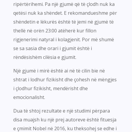
ripërtërihemi. Pa një gjumë që të çlodh nuk ka
qetësi nuk ka shëndet. E rekomandueshme për
shëndetin e lëkurës është të jemi në gjumë të
thellë në orën 23:00 atëherë kur fillon
rigjenerimi natyral i kolagjenit. Por më shumë
se sa sasia dhe orari i gjumit është i
rëndësishëm cilësia e gjumit.
Një gjumë i mirë është ai në të cilin bie në
shtrat i lodhur fizikisht dhe çohesh në mëngjes
i çlodhur fizikisht, mendërisht dhe
emocionalisht.
Dua të shtoj rezultate e një studimi përpara
disa muajsh ku një prej autoreve është fituesja
e çmimit Nobel në 2016, ku theksohej se edhe i