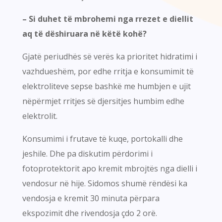
– Si duhet të mbrohemi nga rrezet e diellit
aq të dëshiruara në këtë kohë?
Gjatë periudhës së verës ka prioritet hidratimi i
vazhdueshëm, por edhe rritja e konsumimit të
elektroliteve sepse bashkë me humbjen e ujit
nëpërmjet rritjes së djersitjes humbim edhe
elektrolit.
Konsumimi i frutave të kuqe, portokalli dhe
jeshile. Dhe pa diskutim përdorimi i
fotoprotektorit apo kremit mbrojtës nga dielli i
vendosur në hije. Sidomos shumë rëndësi ka
vendosja e kremit 30 minuta përpara
ekspozimit dhe rivendosja çdo 2 orë.