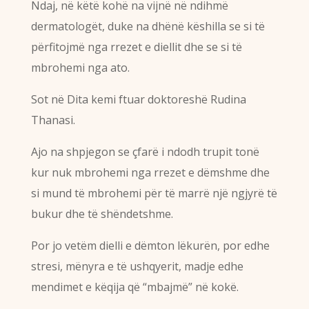
Ndaj, në këtë kohë na vijnë në ndihmë
dermatologët, duke na dhënë këshilla se si të
përfitojmë nga rrezet e diellit dhe se si të
mbrohemi nga ato.
Sot në Dita kemi ftuar doktoreshë Rudina
Thanasi.
Ajo na shpjegon se çfarë i ndodh trupit tonë
kur nuk mbrohemi nga rrezet e dëmshme dhe
si mund të mbrohemi për të marrë një ngjyrë të
bukur dhe të shëndetshme.
Por jo vetëm dielli e dëmton lëkurën, por edhe
stresi, mënyra e të ushqyerit, madje edhe
mendimet e këqija që “mbajmë” në kokë.