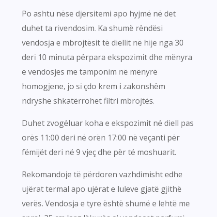
Po ashtu nëse djersitemi apo hyjmë në det
duhet ta rivendosim. Ka shumë rëndësi
vendosja e mbrojtësit të diellit në hije nga 30
deri 10 minuta përpara ekspozimit dhe mënyra
e vendosjes me tamponim në mënyrë
homogjene, jo si çdo krem i zakonshëm
ndryshe shkatërrohet filtri mbrojtës.
Duhet zvogëluar koha e ekspozimit në diell pas
orës 11:00 deri në orën 17:00 në veçanti për
fëmijët deri në 9 vjeç dhe për të moshuarit.
Rekomandoje të përdoren vazhdimisht edhe
ujërat termal apo ujërat e luleve gjatë gjithë
verës. Vendosja e tyre është shumë e lehtë me