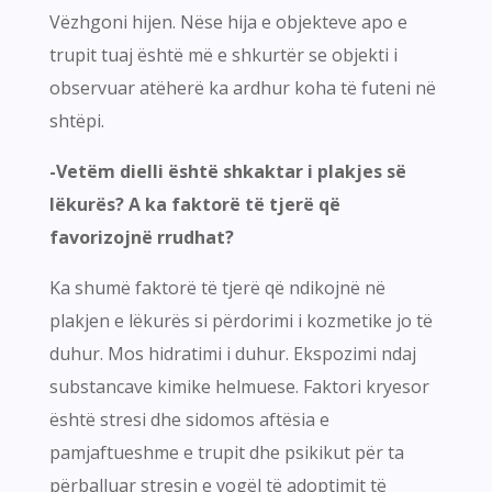
Vëzhgoni hijen. Nëse hija e objekteve apo e
trupit tuaj është më e shkurtër se objekti i
observuar atëherë ka ardhur koha të futeni në
shtëpi.
-Vetëm dielli është shkaktar i plakjes së
lëkurës? A ka faktorë të tjerë që
favorizojnë rrudhat?
Ka shumë faktorë të tjerë që ndikojnë në
plakjen e lëkurës si përdorimi i kozmetike jo të
duhur. Mos hidratimi i duhur. Ekspozimi ndaj
substancave kimike helmuese. Faktori kryesor
është stresi dhe sidomos aftësia e
pamjaftueshme e trupit dhe psikikut për ta
përballuar stresin e vogël të adoptimit të