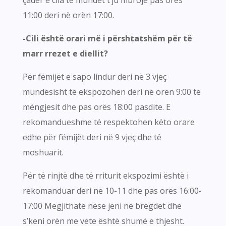
11:00 deri në orën 17:00.
-Cili është orari më i përshtatshëm për të
marr rrezet e diellit?
Për fëmijët e sapo lindur deri në 3 vjeç
mundësisht të ekspozohen deri në orën 9:00 të
mëngjesit dhe pas orës 18:00 pasdite. E
rekomandueshme të respektohen këto orare
edhe për fëmijët deri në 9 vjeç dhe të
moshuarit.
Për të rinjtë dhe të rriturit ekspozimi është i
rekomanduar deri në 10-11 dhe pas orës 16:00-
17:00 Megjithatë nëse jeni në bregdet dhe
s’keni orën me vete është shumë e thjesht.