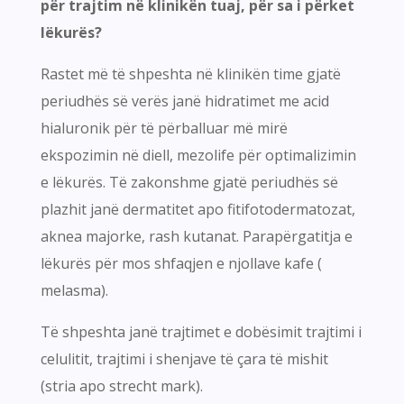
për trajtim në klinikën tuaj, për sa i përket
lëkurës?
Rastet më të shpeshta në klinikën time gjatë
periudhës së verës janë hidratimet me acid
hialuronik për të përballuar më mirë
ekspozimin në diell, mezolife për optimalizimin
e lëkurës. Të zakonshme gjatë periudhës së
plazhit janë dermatitet apo fitifotodermatozat,
aknea majorke, rash kutanat. Parapërgatitja e
lëkurës për mos shfaqjen e njollave kafe (
melasma).
Të shpeshta janë trajtimet e dobësimit trajtimi i
celulitit, trajtimi i shenjave të çara të mishit
(stria apo strecht mark).