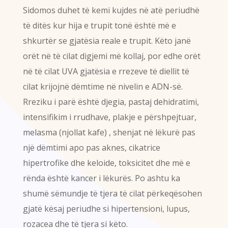
Sidomos duhet të kemi kujdes në atë periudhë
të ditës kur hija e trupit tonë është më e
shkurtër se gjatësia reale e trupit. Këto janë
orët në të cilat digjemi më kollaj, por edhe orët
në të cilat UVA gjatësia e rrezeve të diellit të
cilat krijojnë dëmtime në nivelin e ADN-së.
Rreziku i parë është djegia, pastaj dehidratimi,
intensifikim i rrudhave, plakje e përshpejtuar,
melasma (njollat kafe) , shenjat në lëkurë pas
një dëmtimi apo pas aknes, cikatrice
hipertrofike dhe keloide, toksicitet dhe më e
rënda është kancer i lëkurës. Po ashtu ka
shumë sëmundje të tjera të cilat përkeqësohen
gjatë kësaj periudhe si hipertensioni, lupus,
rozacea dhe të tjera si këto.