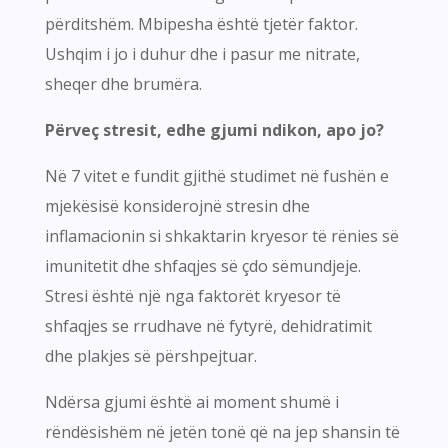
përditshëm. Mbipesha është tjetër faktor.
Ushqim i jo i duhur dhe i pasur me nitrate,
sheqer dhe brumëra.
Përveç stresit, edhe gjumi ndikon, apo jo?
Në 7 vitet e fundit gjithë studimet në fushën e
mjekësisë konsiderojnë stresin dhe
inflamacionin si shkaktarin kryesor të rënies së
imunitetit dhe shfaqjes së çdo sëmundjeje.
Stresi është një nga faktorët kryesor të
shfaqjes se rrudhave në fytyrë, dehidratimit
dhe plakjes së përshpejtuar.
Ndërsa gjumi është ai moment shumë i
rëndësishëm në jetën tonë që na jep shansin të