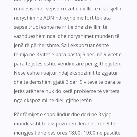
rëndësishme, sepse rrezet e diellit të cilat sjellin
ndryshim në ADN ndikojnë më fort tek ata
sepse trupi është në rritje dhe zhvillim të
vazhdueshëm ndaj dhe ndryshimet munden të
jenë të përhershme. Sa i ekspozuar është
fëmija në 3 vitet e para pastaj 5 deri në 9 vitet e
para të jetës është vendimtare për gjithë jetën.
Nëse është ruajtur ndaj ekspozimit të zgjatur
dhe të dëmshëm gjatë 3 deri 9 viteve të para të
jetës atëherë nuk do ketë probleme të vërteta
nga ekspozimi në diell gjithë jetën.
Për fëmijët e sapo lindur dhe deri në 3 vjeç
mundësisht të ekspozohen deri në orën 9 të
mëngjesit dhe pas orës 18:00- 19:00 në pasdite.