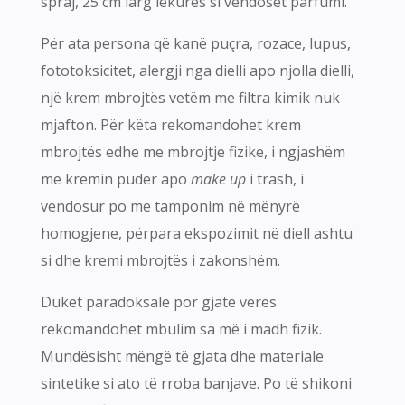
spraj, 25 cm larg lëkurës si vendoset parfumi.
Për ata persona që kanë puçra, rozace, lupus,
fototoksicitet, alergji nga dielli apo njolla dielli,
një krem mbrojtës vetëm me filtra kimik nuk
mjafton. Për këta rekomandohet krem
mbrojtës edhe me mbrojtje fizike, i ngjashëm
me kremin pudër apo
make up
i trash, i
vendosur po me tamponim në mënyrë
homogjene, përpara ekspozimit në diell ashtu
si dhe kremi mbrojtës i zakonshëm.
Duket paradoksale por gjatë verës
rekomandohet mbulim sa më i madh fizik.
Mundësisht mëngë të gjata dhe materiale
sintetike si ato të rroba banjave. Po të shikoni