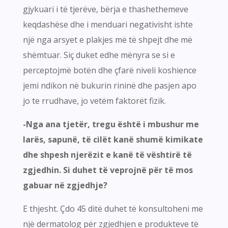
gjykuari i të tjerëve, bërja e thashethemeve
keqdashëse dhe i menduari negativisht ishte
një nga arsyet e plakjes më të shpejt dhe më
shëmtuar. Siç duket edhe mënyra se si e
perceptojmë botën dhe çfarë niveli koshience
jemi ndikon në bukurin rininë dhe pasjen apo
jo te rrudhave, jo vetëm faktorët fizik.
-Nga ana tjetër, tregu është i mbushur me
larës, sapunë, të cilët kanë shumë kimikate
dhe shpesh njerëzit e kanë të vështirë të
zgjedhin. Si duhet të veprojnë për të mos
gabuar në zgjedhje?
E thjesht. Çdo 45 ditë duhet të konsultoheni me
një dermatolog për zgjedhjen e produkteve të