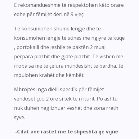
E rekomandueshme të respektohen këto orare
edhe për fëmijët deri në 9 vjeç.
Të konsumohen shumë lëngje dhe të
konsumohen lëngje të stinës me ngjyrë të kuqe
, portokalli dhe jeshile të paktën 2 muaj
përpara plazhit dhe gjatë plazhit. Të vishen me
rroba sa më të çelura mundësisht të bardha, të
mbulohen krahët dhe këmbët.
Mbrojtësi nga dielli specifik për fëmijët
vendoset çdo 2 orë si tek të rriturit. Po ashtu
nuk duhen neglizhuar veshët dhe zona rreth
syve.
-Cilat anë rastet më të shpeshta që vijnë