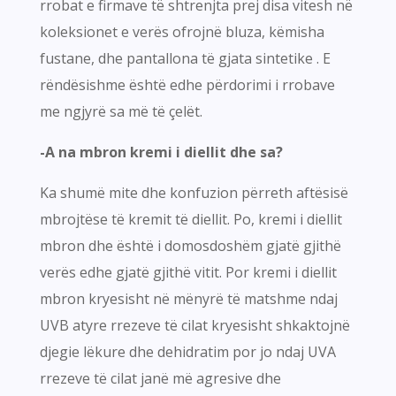
rrobat e firmave të shtrenjta prej disa vitesh në
koleksionet e verës ofrojnë bluza, këmisha
fustane, dhe pantallona të gjata sintetike . E
rëndësishme është edhe përdorimi i rrobave
me ngjyrë sa më të çelët.
-A na mbron kremi i diellit dhe sa?
Ka shumë mite dhe konfuzion përreth aftësisë
mbrojtëse të kremit të diellit. Po, kremi i diellit
mbron dhe është i domosdoshëm gjatë gjithë
verës edhe gjatë gjithë vitit. Por kremi i diellit
mbron kryesisht në mënyrë të matshme ndaj
UVB atyre rrezeve të cilat kryesisht shkaktojnë
djegie lëkure dhe dehidratim por jo ndaj UVA
rrezeve të cilat janë më agresive dhe