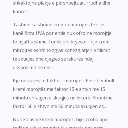
shkaktojnë plakje e përshpejtuar, rrudha dhe
kancer.
Tashmë ka shumë kremra mbrojtës të cilët
kanë filtra UVA por ende nuk ofrojnë mbrojtje
të mjaftueshme. Funksioni kryesor i një kremi
mbrojtës është të zgjas kohëzgjatjen e fillimit
të skuqjes dhe djegies së lëkurës ndaj
ekspozimit në diell.
Kjo në varësi të faktorit mbrojtës. Për shembull
kremi mbrojtës me faktor 15 e shtyn me 15
minuta shfaqjen e skuqjes në lëkurë. Kremi me
faktor 50 e shtyn me 50 minuta skuqjen etj..
Nuk ka asnjë krem mbrojtës, hije, rroba apo
çadër e cila të mundet t’ju mbroje pas orës