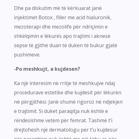
Dhe pa diskutim më të kërkuarat janë
injektimet Botox , filler me acid hialuronik,
mezoterapi dhe mezolife për ndriçimin e
shkëlqimin e lëkurës apo trajtimi i aknesë
sepse të gjithë duan të duken të bukur gjatë
pushimeve.
-Po meshkujt, a kujdesen?
Ka një interesim në rritje të meshkujve ndaj
procedurave estetike dhe kujdesit për lëkurën
në përgjithësi. Janë shumë rigoroz në ndjekjen
e trajtimit. Si duket paraqitja nuk është e
rëndësishme vetëm për femrat. Tashmë t’i
drejtohesh një dermatologu për t’u kujdesur
për paraqitjen nuk është me një tabu as për