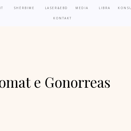
NT
SHËRBIME
LASER&EBD
MEDIA
LIBRA
KONSU
KONTAKT
omat e Gonorreas