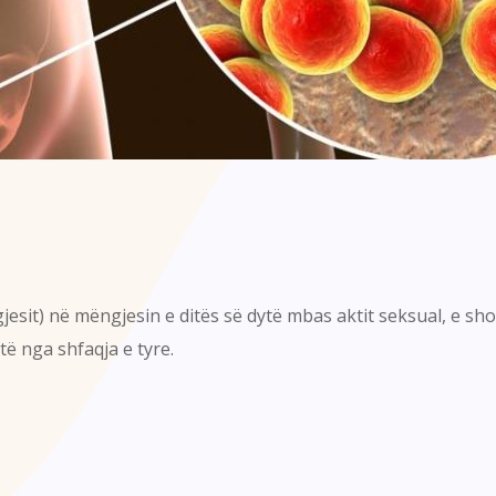
esit) në mëngjesin e ditës së dytë mbas aktit seksual, e sh
të nga shfaqja e tyre.