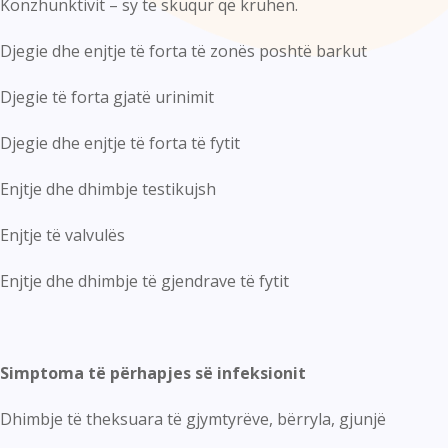
Konzhunktivit – sy të skuqur që kruhen.
Djegie dhe enjtje të forta të zonës poshtë barkut
Djegie të forta gjatë urinimit
Djegie dhe enjtje të forta të fytit
Enjtje dhe dhimbje testikujsh
Enjtje të valvulës
Enjtje dhe dhimbje të gjendrave të fytit
Simptoma të përhapjes së infeksionit
Dhimbje të theksuara të gjymtyrëve, bërryla, gjunjë