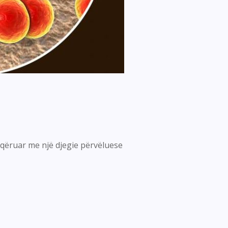
oqëruar me një djegie përvëluese