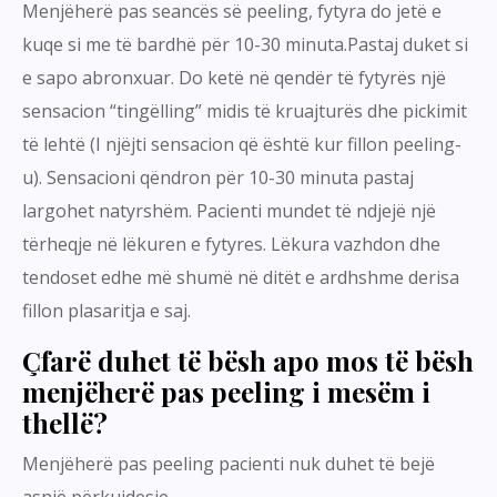
Menjëherë pas seancës së peeling, fytyra do jetë e
kuqe si me të bardhë për 10-30 minuta.Pastaj duket si
e sapo abronxuar. Do ketë në qendër të fytyrës një
sensacion “tingëlling” midis të kruajturës dhe pickimit
të lehtë (I njëjti sensacion që është kur fillon peeling-
u). Sensacioni qëndron për 10-30 minuta pastaj
largohet natyrshëm. Pacienti mundet të ndjejë një
tërheqje në lëkuren e fytyres. Lëkura vazhdon dhe
tendoset edhe më shumë në ditët e ardhshme derisa
fillon plasaritja e saj.
Çfarë duhet të bësh apo mos të bësh
menjëherë pas peeling i mesëm i
thellë?
Menjëherë pas peeling pacienti nuk duhet të bejë
asnjë përkujdesje.