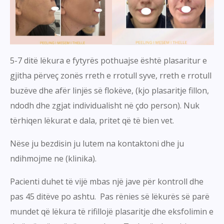
5-7 ditë lëkura e fytyrës pothuajse është plasaritur e
gjitha përveç zonës rreth e rrotull syve, rreth e rrotull
buzëve dhe afër linjës së flokëve, (kjo plasaritje fillon,
ndodh dhe zgjat individualisht në çdo person). Nuk
tërhiqen lëkurat e dala, pritet që të bien vet.
Nëse ju bezdisin ju lutem na kontaktoni dhe ju
ndihmojme ne (klinika).
Pacienti duhet të vijë mbas një jave për kontroll dhe
pas 45 ditëve po ashtu. Pas rënies së lëkurës së parë
mundet që lëkura të rifillojë plasaritje dhe eksfolimin e