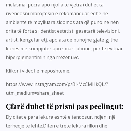
melasma, pucra apo njolla të vjetra) duhet ta
rivendosni mbrojtësin e rekomanduar edhe në
ambiente të mbylluara sidomos ata që punojnë nën
drita të forta si: dentist estetist, gazetarë televizioni,
artist, këngëtar etj, apo ata që punojnë gjatë gjithë
kohës me kompjuter apo smart phone, për të evituar
hiperpigmentimin nga rrezet uvc.
Klikoni videot e mëposhtëme.
https://www.instagram.com/p/Bl-McCMHkQL/?
utm_medium=share_sheet
Çfarë duhet të prisni pas peelingut:
Dy ditët e para lëkura është e tendosur, ndjeni një
tërheqje të lehtë.Ditën e tretë lëkura fillon dhe