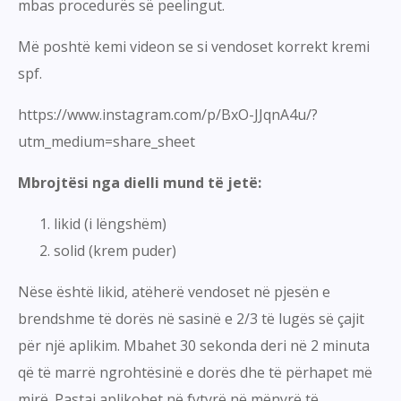
mbas procedurës së peelingut.
Më poshtë kemi videon se si vendoset korrekt kremi
spf.
https://www.instagram.com/p/BxO-JJqnA4u/?
utm_medium=share_sheet
Mbrojtësi nga dielli mund të jetë:
likid (i lëngshëm)
solid (krem puder)
Nëse është likid, atëherë vendoset në pjesën e
brendshme të dorës në sasinë e 2/3 të lugës së çajit
për një aplikim. Mbahet 30 sekonda deri në 2 minuta
që të marrë ngrohtësinë e dorës dhe të përhapet më
mirë. Pastaj aplikohet në fytyrë në mënyrë të