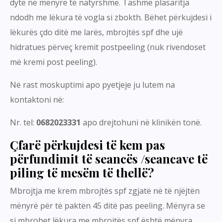
dytë në mënyrë të natyrshme. Tashmë plasaritja
ndodh me lëkura të vogla si zbokth. Bëhet përkujdesi i
lëkurës çdo ditë me larës, mbrojtës spf dhe ujë
hidratues përveç kremit postpeeling (nuk rivendoset
më kremi post peeling).
Në rast moskuptimi apo pyetjeje ju lutem na
kontaktoni në:
Nr. tel:
0682023331
apo drejtohuni në klinikën tonë.
Çfarë përkujdesi të kem pas
përfundimit të seancës /seancave të
piling të mesëm të thellë?
Mbrojtja me krem mbrojtës spf zgjatë në të njëjtën
mënyrë për të paktën 45 ditë pas peeling. Mënyra se
si mbrohet lëkura me mbrojtës spf është mënyra