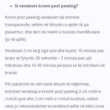
Si vendoset kremi post peeling?
Kremi post peeling vendoset një shtresë
transparente, vetëm në lëkurën e vjetër të pa
plasaritur, dhe deri në nivelin e kockës mandibulare
(jo në qafë).
Vendoset 2 cm larg nga sytë dhe buzët; 10 minuta pas
larjes së fytyrës; 30 sekonda – 2 minuta pas ujit
hidratues dhe 10-30 minuta përpara se të shtriheni në
krevat.
Për pacientet të cilët kanë lëkurë të ndjeshme,
evitohet vendosja e kremit post peeling 2 cm rreth e
rrotull syve dhe 2 cm rreth e rrotull buzëve), vetëm
nese ju rekomandohet ta vendosni edhe në këto zona