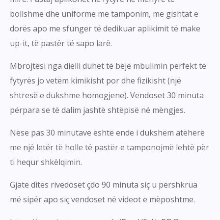
bollshme dhe uniforme me tamponim, me gishtat e
dorës apo me sfunger të dedikuar aplikimit të make
up-it, të pastër të sapo larë.
Mbrojtësi nga dielli duhet të bëjë mbulimin perfekt të
fytyrës jo vetëm kimikisht por dhe fizikisht (një
shtresë e dukshme homogjene). Vendoset 30 minuta
përpara se të dalim jashtë shtëpisë në mëngjes.
Nëse pas 30 minutave është ende i dukshëm atëherë
me një letër të holle të pastër e tamponojmë lehtë për
ti hequr shkëlqimin.
Gjatë ditës rivedoset çdo 90 minuta siç u përshkrua
më sipër apo siç vendoset në videot e mëposhtme.