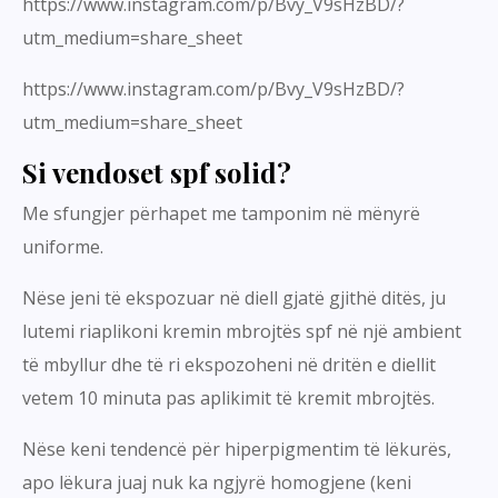
https://www.instagram.com/p/Bvy_V9sHzBD/?
utm_medium=share_sheet
https://www.instagram.com/p/Bvy_V9sHzBD/?
utm_medium=share_sheet
Si vendoset spf solid?
Me sfungjer përhapet me tamponim në mënyrë
uniforme.
Nëse jeni të ekspozuar në diell gjatë gjithë ditës, ju
lutemi riaplikoni kremin mbrojtës spf në një ambient
të mbyllur dhe të ri ekspozoheni në dritën e diellit
vetem 10 minuta pas aplikimit të kremit mbrojtës.
Nëse keni tendencë për hiperpigmentim të lëkurës,
apo lëkura juaj nuk ka ngjyrë homogjene (keni