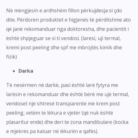
Në mëngjesin e ardhshëm fillon përkujdesja si çdo
dite. Përdoren produktet e higjenës të përditshme ato
që janë rekomanduar nga doktoresha, dhe pacientit i
është shpjeguar se si ti vendosi. (laresi, uji termal,
kremi post peeling dhe spf me mbrojtës kimik dhe
fizik)
Darka
Të nesërmen në darkë, pasi është larë fytyra me
larësin e rekomanduar dhe është bërë me ujë termal,
vendoset një shtresë transparente me krem post
peeling, vetëm te lëkura e vjetër (që nuk është
plasaritur ende) dhe deri te zona mandibulare (kocka
e mjekrës pa kaluar në lëkurën e qafës).