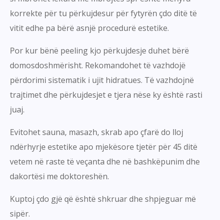
korrekte për tu përkujdesur për fytyrën çdo ditë të
vitit edhe pa bërë asnjë procedurë estetike.
Por kur bënë peeling kjo përkujdesje duhet bërë
domosdoshmërisht. Rekomandohet të vazhdojë
përdorimi sistematik i ujit hidratues. Të vazhdojnë
trajtimet dhe përkujdesjet e tjera nëse ky është rasti
juaj.
Evitohet sauna, masazh, skrab apo çfarë do lloj
ndërhyrje estetike apo mjekësore tjetër për 45 ditë
vetem në raste të veçanta dhe në bashkëpunim dhe
dakortësi me doktoreshën.
Kuptoj çdo gjë që është shkruar dhe shpjeguar më
sipër.