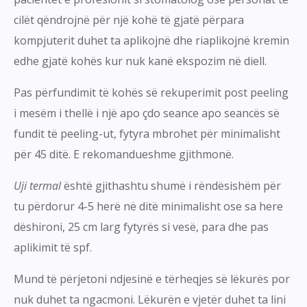
cilët qëndrojnë për një kohë të gjatë përpara
kompjuterit duhet ta aplikojnë dhe riaplikojnë kremin
edhe gjatë kohës kur nuk kanë ekspozim në diell.
Pas përfundimit të kohës së rekuperimit post peeling
i mesëm i thellë i një apo çdo seance apo seancës së
fundit të peeling-ut, fytyra mbrohet për minimalisht
për 45 ditë. E rekomandueshme gjithmonë.
Uji termal
është gjithashtu shumë i rëndësishëm për
tu përdorur 4-5 herë në ditë minimalisht ose sa here
dëshironi, 25 cm larg fytyrës si vesë, para dhe pas
aplikimit të spf.
Mund të përjetoni ndjesinë e tërheqjes së lëkurës por
nuk duhet ta ngacmoni. Lëkurën e vjetër duhet ta lini