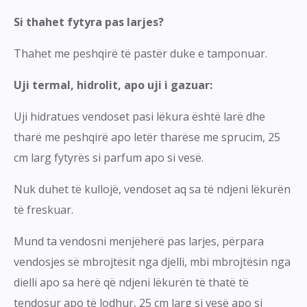
Si thahet fytyra pas larjes?
Thahet me peshqirë të pastër duke e tamponuar.
Uji termal, hidrolit, apo uji i gazuar:
Uji hidratues vendoset pasi lëkura është larë dhe
tharë me peshqirë apo letër tharëse me sprucim, 25
cm larg fytyrës si parfum apo si vesë.
Nuk duhet të kullojë, vendoset aq sa të ndjeni lëkurën
të freskuar.
Mund ta vendosni menjëherë pas larjes, përpara
vendosjes së mbrojtësit nga djelli, mbi mbrojtësin nga
dielli apo sa herë që ndjeni lëkurën të thatë të
tendosur apo të lodhur, 25 cm larg si vesë apo si