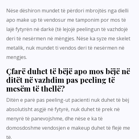
Nëse dëshiron mundet të përdori mbrojtës nga dielli
apo make up të vendosur me tamponim por mos të
lajë fytyrën në darkë (të lejojë peelingun të vazhdojë
deri të nesërmen në mëngjes. Nëse ka syze me skelet
metalik, nuk mundet ti vendos deri të nesërmen në
mengjes.
Çfarë duhet të bëjë apo mos bëjë në
ditët në vazhdim pas peeling të
mesëm të thellë?
Ditën e parë pas peeling-ut pacienti nuk duhet të bëj
absolutisht asgjë në fytyrë, nuk duhet të prek në
menyrë të panevojshme, dhe nëse e ka të
domosdoshme vendosjen e makeup duhet të flejë me
të.