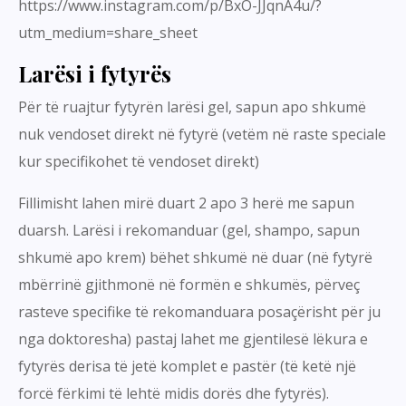
https://www.instagram.com/p/BxO-JJqnA4u/?
utm_medium=share_sheet
Larësi i fytyrës
Për të ruajtur fytyrën larësi gel, sapun apo shkumë
nuk vendoset direkt në fytyrë (vetëm në raste speciale
kur specifikohet të vendoset direkt)
Fillimisht lahen mirë duart 2 apo 3 herë me sapun
duarsh. Larësi i rekomanduar (gel, shampo, sapun
shkumë apo krem) bëhet shkumë në duar (në fytyrë
mbërrinë gjithmonë në formën e shkumës, përveç
rasteve specifike të rekomanduara posaçërisht për ju
nga doktoresha) pastaj lahet me gjentilesë lëkura e
fytyrës derisa të jetë komplet e pastër (të ketë një
forcë fërkimi të lehtë midis dorës dhe fytyrës).