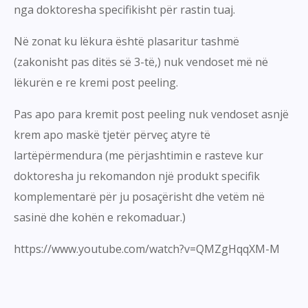
nga doktoresha specifikisht për rastin tuaj.
Në zonat ku lëkura është plasaritur tashmë
(zakonisht pas ditës së 3-të,) nuk vendoset më në
lëkurën e re kremi post peeling.
Pas apo para kremit post peeling nuk vendoset asnjë
krem apo maskë tjetër përveç atyre të
lartëpërmendura (me përjashtimin e rasteve kur
doktoresha ju rekomandon një produkt specifik
komplementarë për ju posaçërisht dhe vetëm në
sasinë dhe kohën e rekomaduar.)
https://www.youtube.com/watch?v=QMZgHqqXM-M