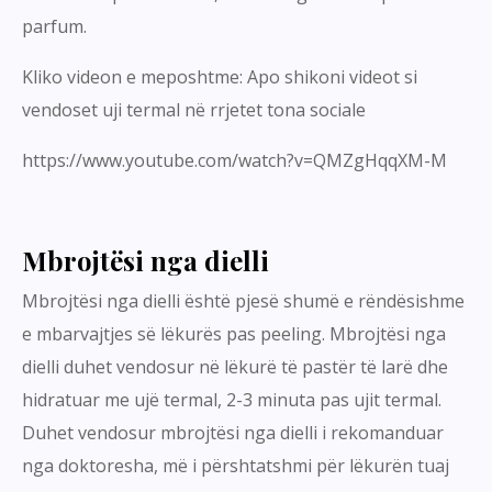
parfum.
Kliko videon e meposhtme: Apo shikoni videot si
vendoset uji termal në rrjetet tona sociale
https://www.youtube.com/watch?v=QMZgHqqXM-M
Mbrojtësi nga dielli
Mbrojtësi nga dielli është pjesë shumë e rëndësishme
e mbarvajtjes së lëkurës pas peeling. Mbrojtësi nga
dielli duhet vendosur në lëkurë të pastër të larë dhe
hidratuar me ujë termal, 2-3 minuta pas ujit termal.
Duhet vendosur mbrojtësi nga dielli i rekomanduar
nga doktoresha, më i përshtatshmi për lëkurën tuaj