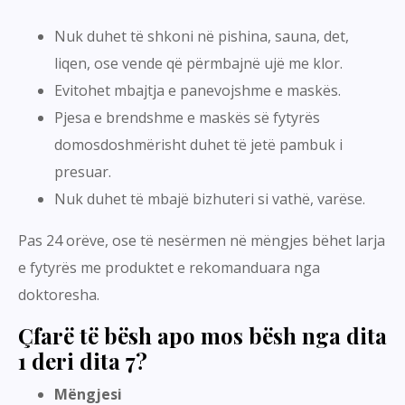
Nuk duhet të shkoni në pishina, sauna, det,
liqen, ose vende që përmbajnë ujë me klor.
Evitohet mbajtja e panevojshme e maskës.
Pjesa e brendshme e maskës së fytyrës
domosdoshmërisht duhet të jetë pambuk i
presuar.
Nuk duhet të mbajë bizhuteri si vathë, varëse.
Pas 24 orëve, ose të nesërmen në mëngjes bëhet larja
e fytyrës me produktet e rekomanduara nga
doktoresha.
Çfarë të bësh apo mos bësh nga dita
1 deri dita 7?
Mëngjesi