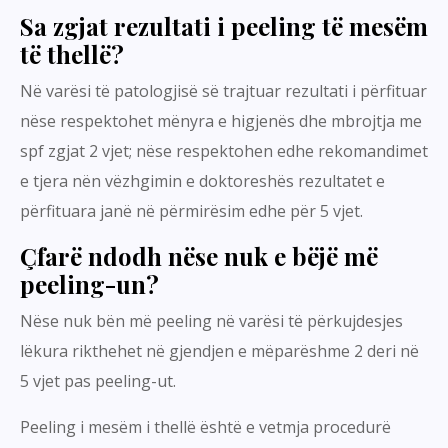
Sa zgjat rezultati i peeling të mesëm
të thellë?
Në varësi të patologjisë së trajtuar rezultati i përfituar
nëse respektohet mënyra e higjenës dhe mbrojtja me
spf zgjat 2 vjet; nëse respektohen edhe rekomandimet
e tjera nën vëzhgimin e doktoreshës rezultatet e
përfituara janë në përmirësim edhe për 5 vjet.
Çfarë ndodh nëse nuk e bëjë më
peeling-un?
Nëse nuk bën më peeling në varësi të përkujdesjes
lëkura rikthehet në gjendjen e mëparëshme 2 deri në
5 vjet pas peeling-ut.
Peeling i mesëm i thellë është e vetmja procedurë