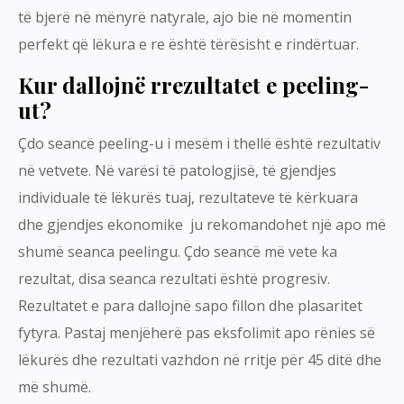
të bjerë në mënyrë natyrale, ajo bie në momentin
perfekt që lëkura e re është tërësisht e rindërtuar.
Kur dallojnë rrezultatet e peeling-
ut?
Çdo seancë peeling-u i mesëm i thellë është rezultativ
në vetvete. Në varësi të patologjisë, të gjendjes
individuale të lëkurës tuaj, rezultateve të kërkuara
dhe gjendjes ekonomike ju rekomandohet një apo më
shumë seanca peelingu. Çdo seancë më vete ka
rezultat, disa seanca rezultati është progresiv.
Rezultatet e para dallojnë sapo fillon dhe plasaritet
fytyra. Pastaj menjëherë pas eksfolimit apo rënies së
lëkurës dhe rezultati vazhdon në rritje për 45 ditë dhe
më shumë.