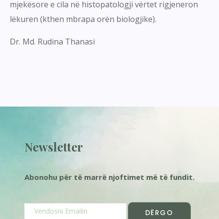
mjekësore e cila në histopatologji vërtet rigjeneron
lëkuren (kthen mbrapa orën biologjike).
Dr. Md. Rudina Thanasi
Newsletter
Abonohu për të marrë njoftimet më të fundit.
DËRGO