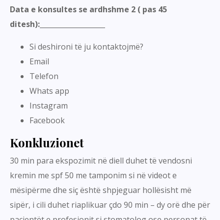
Data e konsultes se ardhshme 2 ( pas 45
ditesh):___________________
Si deshironi të ju kontaktojmë?
Email
Telefon
Whats app
Instagram
Facebook
Konkluzionet
30 min para ekspozimit në diell duhet të vendosni
kremin me spf 50 me tamponim si në videot e
mësipërme dhe siç është shpjeguar hollësisht më
sipër, i cili duhet riaplikuar çdo 90 min – dy orë dhe për
pacientët e profesionit si stomatolog ose personat të