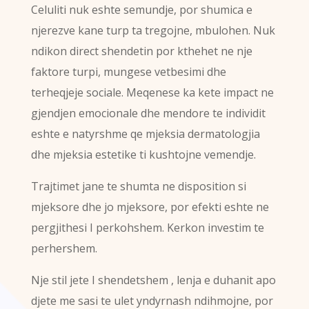
Celuliti nuk eshte semundje, por shumica e
njerezve kane turp ta tregojne, mbulohen. Nuk
ndikon direct shendetin por kthehet ne nje
faktore turpi, mungese vetbesimi dhe
terheqjeje sociale. Meqenese ka kete impact ne
gjendjen emocionale dhe mendore te individit
eshte e natyrshme qe mjeksia dermatologjia
dhe mjeksia estetike ti kushtojne vemendje.
Trajtimet jane te shumta ne disposition si
mjeksore dhe jo mjeksore, por efekti eshte ne
pergjithesi I perkohshem. Kerkon investim te
perhershem.
Nje stil jete I shendetshem , lenja e duhanit apo
djete me sasi te ulet yndyrnash ndihmojne, por