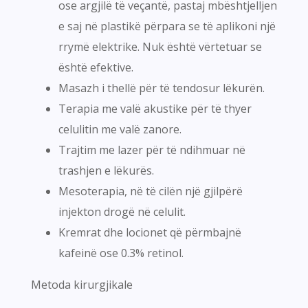
ose argjilë të veçantë, pastaj mbështjelljen
e saj në plastikë përpara se të aplikoni një
rrymë elektrike. Nuk është vërtetuar se
është efektive.
Masazh i thellë për të tendosur lëkurën.
Terapia me valë akustike për të thyer
celulitin me valë zanore.
Trajtim me lazer për të ndihmuar në
trashjen e lëkurës.
Mesoterapia, në të cilën një gjilpërë
injekton drogë në celulit.
Kremrat dhe locionet që përmbajnë
kafeinë ose 0.3% retinol.
Metoda kirurgjikale