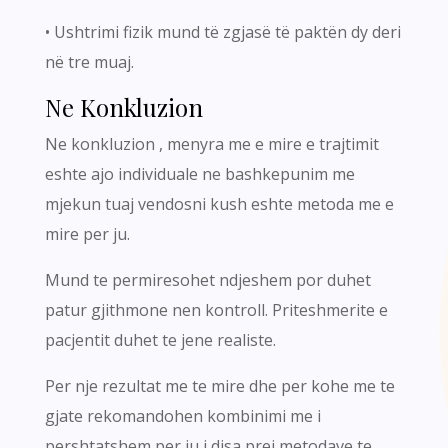
• Ushtrimi fizik mund të zgjasë të paktën dy deri
në tre muaj.
Ne Konkluzion
Ne konkluzion , menyra me e mire e trajtimit
eshte ajo individuale ne bashkepunim me
mjekun tuaj vendosni kush eshte metoda me e
mire per ju.
Mund te permiresohet ndjeshem por duhet
patur gjithmone nen kontroll. Priteshmerite e
pacjentit duhet te jene realiste.
Per nje rezultat me te mire dhe per kohe me te
gjate rekomandohen kombinimi me i
pershtatshem per ju i disa prej metodave te