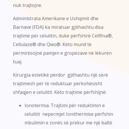
nuk trajtojne.
Administrata Amerikane e Ushqimit dhe
Barnave (FDA) ka miratuar gjithashtu disa
trajtime për celulitin, duke përfshirë Cellfina®,
Cellulaze® dhe Qwo®. Këto mund të
përmirësojnë pamjen e gropëzave në lëkurën
tuaj.
Kirurgia estetikë përdor gjithashtu një sërë
trajtimesh për të reduktuar përkohësisht
shfaqjen e celulitit. Këto trajtime përfshijnë:
Ionotermia. Trajtimi për reduktimin e
celulitit nepermjet Ionithermise përfshin
mbulimin e zonës së prekur me një baltë