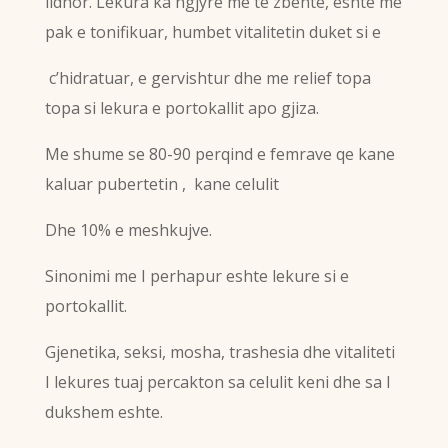
lidhor. Lekura ka ngjyre me te zbehte, eshte me
pak e tonifikuar, humbet vitalitetin duket si e
c’hidratuar, e gervishtur dhe me relief topa
topa si lekura e portokallit apo gjiza.
Me shume se 80-90 perqind e femrave qe kane
kaluar pubertetin , kane celulit
Dhe 10% e meshkujve.
Sinonimi me I perhapur eshte lekure si e
portokallit.
Gjenetika, seksi, mosha, trashesia dhe vitaliteti
I lekures tuaj percakton sa celulit keni dhe sa I
dukshem eshte.