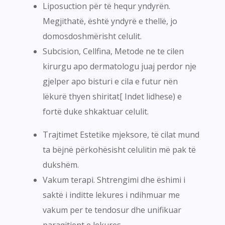
Liposuction për të hequr yndyrën.
Megjithatë, është yndyrë e thellë, jo
domosdoshmërisht celulit.
Subcision, Cellfina, Metode ne te cilen
kirurgu apo dermatologu juaj perdor nje
gjelper apo bisturi e cila e futur nën
lëkurë thyen shiritat[ Indet lidhese) e
fortë duke shkaktuar celulit.
Trajtimet Estetike mjeksore, të cilat mund
ta bëjnë përkohësisht celulitin më pak të
dukshëm.
Vakum terapi. Shtrengimi dhe ëshimi i
saktë i inditte lekures i ndihmuar me
vakum per te tendosur dhe unifikuar