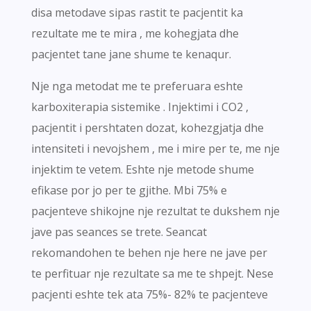
disa metodave sipas rastit te pacjentit ka
rezultate me te mira , me kohegjata dhe
pacjentet tane jane shume te kenaqur.
Nje nga metodat me te preferuara eshte
karboxiterapia sistemike . Injektimi i CO2 ,
pacjentit i pershtaten dozat, kohezgjatja dhe
intensiteti i nevojshem , me i mire per te, me nje
injektim te vetem. Eshte nje metode shume
efikase por jo per te gjithe. Mbi 75% e
pacjenteve shikojne nje rezultat te dukshem nje
jave pas seances se trete. Seancat
rekomandohen te behen nje here ne jave per
te perfituar nje rezultate sa me te shpejt. Nese
pacjenti eshte tek ata 75%- 82% te pacjenteve