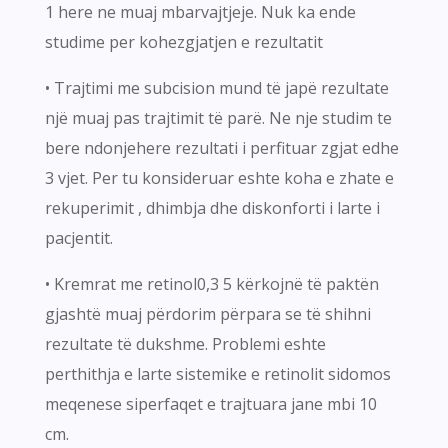
1 here ne muaj mbarvajtjeje. Nuk ka ende
studime per kohezgjatjen e rezultatit
• Trajtimi me subcision mund të japë rezultate
një muaj pas trajtimit të parë. Ne nje studim te
bere ndonjehere rezultati i perfituar zgjat edhe
3 vjet. Per tu konsideruar eshte koha e zhate e
rekuperimit , dhimbja dhe diskonforti i larte i
pacjentit.
• Kremrat me retinol0,3 5 kërkojnë të paktën
gjashtë muaj përdorim përpara se të shihni
rezultate të dukshme. Problemi eshte
perthithja e larte sistemike e retinolit sidomos
meqenese siperfaqet e trajtuara jane mbi 10
cm.