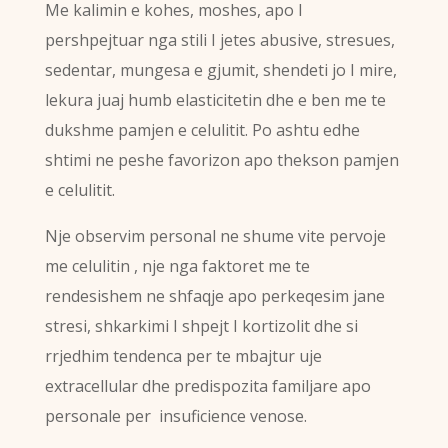
Me kalimin e kohes, moshes, apo I
pershpejtuar nga stili I jetes abusive, stresues,
sedentar, mungesa e gjumit, shendeti jo I mire,
lekura juaj humb elasticitetin dhe e ben me te
dukshme pamjen e celulitit. Po ashtu edhe
shtimi ne peshe favorizon apo thekson pamjen
e celulitit.
Nje observim personal ne shume vite pervoje
me celulitin , nje nga faktoret me te
rendesishem ne shfaqje apo perkeqesim jane
stresi, shkarkimi I shpejt I kortizolit dhe si
rrjedhim tendenca per te mbajtur uje
extracellular dhe predispozita familjare apo
personale per insuficience venose.