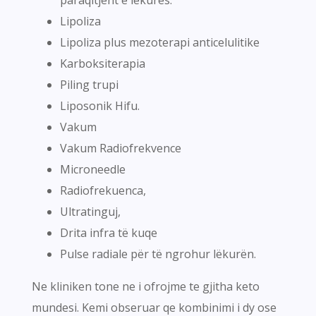
paraqitjent e lekures.
Lipoliza
Lipoliza plus mezoterapi anticelulitike
Karboksiterapia
Piling trupi
Liposonik Hifu.
Vakum
Vakum Radiofrekvence
Microneedle
Radiofrekuenca,
Ultratinguj,
Drita infra të kuqe
Pulse radiale për të ngrohur lëkurën.
Ne kliniken tone ne i ofrojme te gjitha keto
mundesi. Kemi obseruar qe kombinimi i dy ose