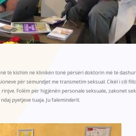
ë të kishim në klinikën tonë përsëri doktorin më të dashur 
sioneve për sëmundjet me transmetim seksual. Cikël i cili fi
 rinjve. Folëm për higjënën personale seksuale, zakonet seks
daj pyetjeve tuaja. Ju faleminderit.