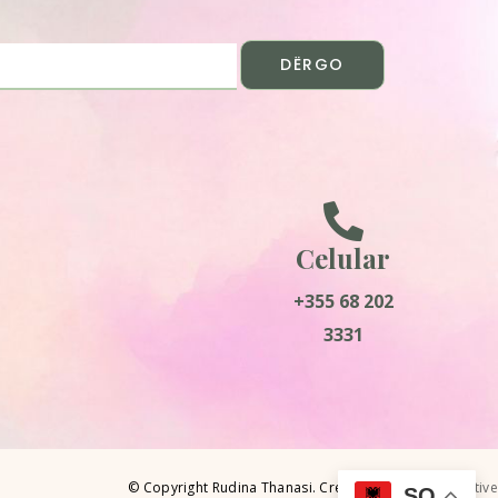
DËRGO
Celular
+355 68 202
3331
© Copyright Rudina Thanasi. Created by
Ahead Creative
SQ