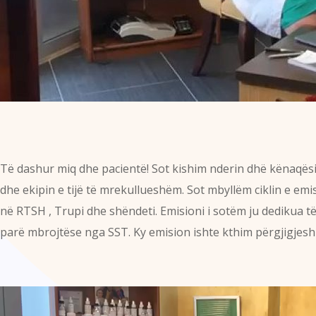
Të dashur miq dhe pacientë! Sot kishim nderin dhë kënaqësin
dhe ekipin e tijë të mrekullueshëm. Sot mbyllëm ciklin e emi
në RTSH , Trupi dhe shëndeti. Emisioni i sotëm ju dedikua të
parë mbrojtëse nga SST. Ky emision ishte kthim përgjigjesh n
Video