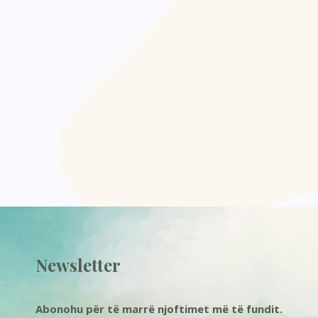
Newsletter
Abonohu për të marrë njoftimet më të fundit.