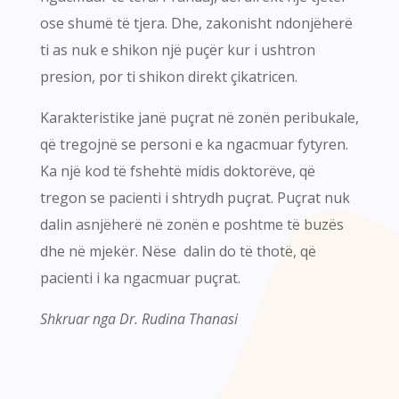
ose shumë të tjera. Dhe, zakonisht ndonjëherë
ti as nuk e shikon një puçër kur i ushtron
presion, por ti shikon direkt çikatricen.
Karakteristike janë puçrat në zonën peribukale,
që tregojnë se personi e ka ngacmuar fytyren.
Ka një kod të fshehtë midis doktorëve, që
tregon se pacienti i shtrydh puçrat. Puçrat nuk
dalin asnjëherë në zonën e poshtme të buzës
dhe në mjekër. Nëse dalin do të thotë, që
pacienti i ka ngacmuar puçrat.
Shkruar nga Dr. Rudina Thanasi