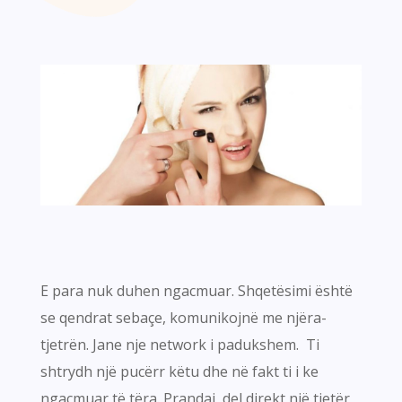
E para nuk duhen ngacmuar. Shqetësimi është
se qendrat sebaçe, komunikojnë me njëra-
tjetrën. Jane nje network i padukshem. Ti
shtrydh një pucërr këtu dhe në fakt ti i ke
ngacmuar të tëra. Prandaj, del direkt një tjetër