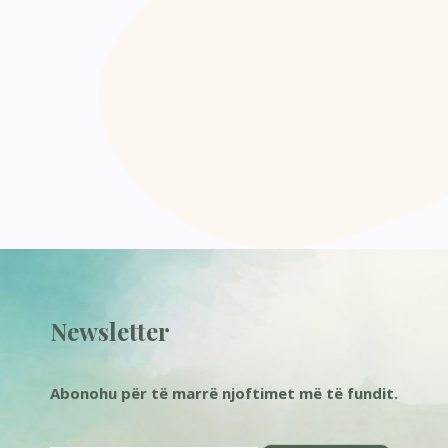
Newsletter
Abonohu për të marrë njoftimet më të fundit.