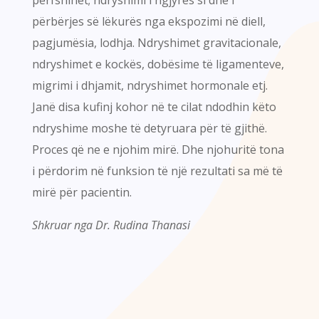
përfshihet; ndryshimi i ngjyrës si dhe i
përbërjes së lëkurës nga ekspozimi në diell,
pagjumësia, lodhja. Ndryshimet gravitacionale,
ndryshimet e kockës, dobësime të ligamenteve,
migrimi i dhjamit, ndryshimet hormonale etj.
Janë disa kufinj kohor në te cilat ndodhin këto
ndryshime moshe të detyruara për të gjithë.
Proces që ne e njohim mirë. Dhe njohuritë tona
i përdorim në funksion të një rezultati sa më të
mirë për pacientin.
Shkruar nga Dr. Rudina Thanasi