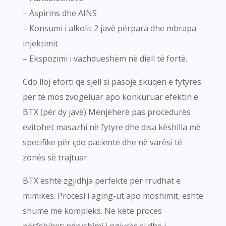
– Aspirins dhe AINS
– Konsumi i alkolit 2 javë përpara dhe mbrapa
injektimit
– Ekspozimi i vazhdueshëm në diell të fortë.
Cdo lloj eforti që sjell si pasojë skuqen e fytyrës
për të mos zvogëluar apo konkuruar efektin e
BTX (për dy javë) Menjëherë pas procedurës
evitohet masazhi në fytyre dhe disa këshilla më
specifike për çdo paciente dhe në varësi të
zonës së trajtuar.
BTX është zgjidhja perfekte për rrudhat e
mimikës. Procesi i aging-ut apo moshimit, eshte
shumë më kompleks. Në këtë proces