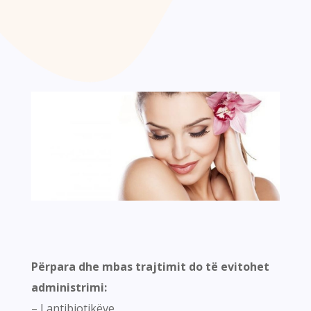
Pë
rpara dhe mbas trajtimit do të evitohet
administrimi:
– I antibiotikëve