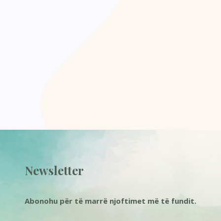
Newsletter
Abonohu për të marrë njoftimet më të fundit.