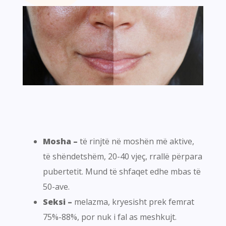
Mosha –
të rinjtë në moshën më aktive,
të shëndetshëm, 20-40 vjeç, rrallë përpara
pubertetit. Mund të shfaqet edhe mbas të
50-ave.
Seksi –
melazma, kryesisht prek femrat
75%-88%, por nuk i fal as meshkujt.