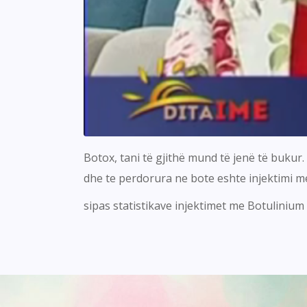
Botox, tani të gjithë mund të jenë të buku
dhe te perdorura ne bote eshte injektimi me
sipas statistikave injektimet me Botulinium