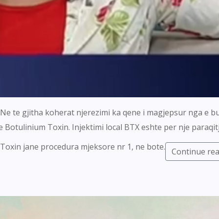
r. Ne te gjitha koherat njerezimi ka qene i magjepsur nga e 
 Botulinium Toxin. Injektimi local BTX eshte per nje paraqitj
 Toxin jane procedura mjeksore nr 1, ne bote.
Continue re