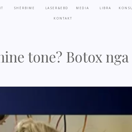
NT
SHËRBIME
LASER&EBD
MEDIA
LIBRA
KONSU
KONTAKT
inine tone? Botox nga