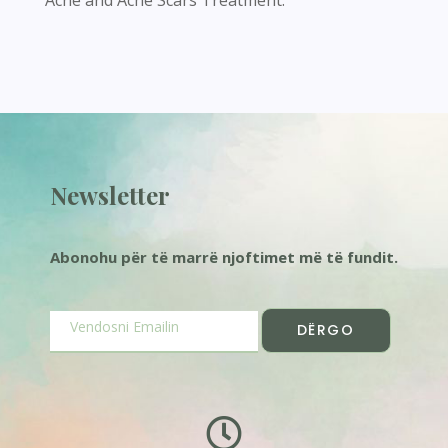
Newsletter
Abonohu për të marrë njoftimet më të fundit.
DËRGO