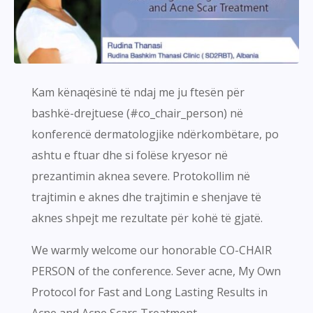
Kam kënaqësinë të ndaj me ju ftesën për
bashkë-drejtuese (#co_chair_person) në
konferencë dermatologjike ndërkombëtare, po
ashtu e ftuar dhe si folëse kryesor në
prezantimin aknea severe. Protokollim në
trajtimin e aknes dhe trajtimin e shenjave të
aknes shpejt me rezultate për kohë të gjatë.
We warmly welcome our honorable CO-CHAIR
PERSON of the conference. Sever acne, My Own
Protocol for Fast and Long Lasting Results in
Acne and Acne Scars Treatment.