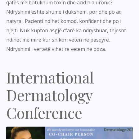
qafës me botulinum toxin dhe acid hialuronic?
Ndryshimi është shumë i dukshëm, por dhe po aq
natyral. Pacienti ndihet komod, konfident dhe po i
njëjti. Nuk kupton asgjë cfarë ka ndryshuar, thjesht
ndihet më mirë kur shikon veten ne pasqyrë.
Ndryshimi i vërtetë vihet re vetem në poza.
International
Dermatology
Conference