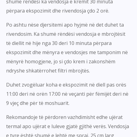
shumë rëndësi ka vendosja e kremit 30 minuta
përpara ekspozimit dhe rivendosja çdo 2 orë.
Po ashtu nëse djersitemi apo hyjmë në det duhet ta
rivendosim. Ka shumë rëndësi vendosja e mbrojtësit
të diellit në hije nga 30 deri 10 minuta përpara
ekspozimit dhe mënyra e vendosjes me tamponim në
mënyrë homogjene, jo si çdo krem i zakonshëm
ndryshe shkatërrohet filtri mbrojtës.
Duhet zvogëluar koha e ekspozimit në diell pas orës
11:00 deri në orën 17:00 në veçanti për fëmijët deri në
9 vjeç dhe për të moshuarit.
Rekomandoje të përdoren vazhdimisht edhe ujërat
termal apo ujërat e luleve gjatë gjithë verës. Vendosja
e tyre është shumë e lehtë me spraj, 25 cm larg