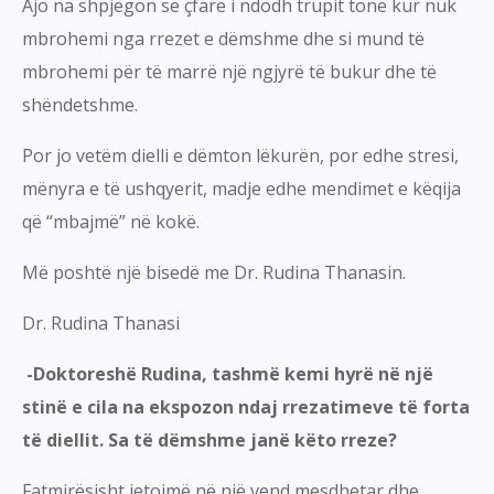
Ajo na shpjegon se çfarë i ndodh trupit tonë kur nuk
mbrohemi nga rrezet e dëmshme dhe si mund të
mbrohemi për të marrë një ngjyrë të bukur dhe të
shëndetshme.
Por jo vetëm dielli e dëmton lëkurën, por edhe stresi,
mënyra e të ushqyerit, madje edhe mendimet e këqija
që “mbajmë” në kokë.
Më poshtë një bisedë me Dr. Rudina Thanasin.
Dr. Rudina Thanasi
-Doktoreshë Rudina, tashmë kemi hyrë në një
stinë e cila na ekspozon ndaj rrezatimeve të forta
të diellit. Sa të dëmshme janë këto rreze?
Fatmirësisht jetojmë në një vend mesdhetar dhe