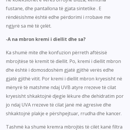
fustane, dhe pantallona të gjata sintetike . E
rëndësishme është edhe përdorimi i rrobave me
ngjyrë sa më të çelët.
-A na mbron kremi i diellit dhe sa?
Ka shumë mite dhe konfuzion përreth aftësisë
mbrojtëse të kremit të diellit. Po, kremi i diellit mbron
dhe është i domosdoshëm gjatë gjithë verës edhe
gjatë gjithë vitit. Por kremi i diellit mbron kryesisht në
mënyrë të matshme ndaj UVB atyre rrezeve të cilat
kryesisht shkaktojnë djegie lëkure dhe dehidratim por
jo ndaj UVA rrezeve të cilat janë më agresive dhe
shkaktojnë plakje e përshpejtuar, rrudha dhe kancer.
Tashmë ka shumë kremra mbrojtës të cilët kanë filtra