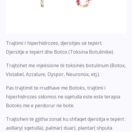
Trajtimi I hiperhidrozes, djersitjes së tepërt.
Djersitje e tepërt dhe Botox (Toksina Botulinike)
Trajtohet me injeksione të toksinës botulinum (Botox,
Vistabel, Azzalure, Dyspor, Neuronox, etj.).
Pas trajtimit te rrudhave me Botoks, trajtimi i
hiperhidrozes sidomos ne sqetulla este este terapia
Botoks me e perdorur ne bote.
Trajtohen të gjitha zonat ku shfaqet djersitja e tepërt :
axillary( sqetulla), palmar( duar), plantar( shputa