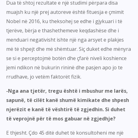
Dua të shtoj rezultate e një studimi përpara disa
muajsh ku një prej autoreve është fituesja e çmimit
Nobel në 2016, ku theksohej se edhe i gjykuari i të
tjerëve, bërja e thashethemeve keqdashëse dhe i
menduari negativisht ishte një nga arsyet e plakjes
më të shpejt dhe më shëmtuar. Siç duket edhe mënyra
se si e perceptojmë botën dhe çfarë niveli koshience
jemi ndikon në bukurin rininë dhe pasjen apo jo te
rrudhave, jo vetëm faktorët fizik.
-Nga ana tjetër, tregu është i mbushur me larës,
sapunë, të cilët kanë shumë kimikate dhe shpesh
njerëzit e kanë të vështirë të zgjedhin. Si duhet
të veprojnë për të mos gabuar në zgjedhje?
E thjesht. Çdo 45 ditë duhet të konsultoheni me një