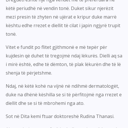
këtë periudhë në vendin tonë. Duket sikur njerëzit
mezi presin të zhyten në ujërat e kripur duke marrë
kështu edhe rrezet e diellit të cilat i japin ngjyrë trupit
tonë.
Vitet e fundit po flitet gjithmonë e më tepër për
kujdesin që duhet të tregojmë ndaj lëkurës. Dielli aq sa
i mirë është, edhe të dëmton, të plak lëkurën dhe të lë
shenja të përjetshme.
Ndaj, në këtë kohë na vijnë në ndihmë dermatologët,
duke na dhënë këshilla se si të përfitojmë nga rrezet e
diellit dhe se si të mbrohemi nga ato.
Sot në Dita kemi ftuar doktoreshë Rudina Thanasi.