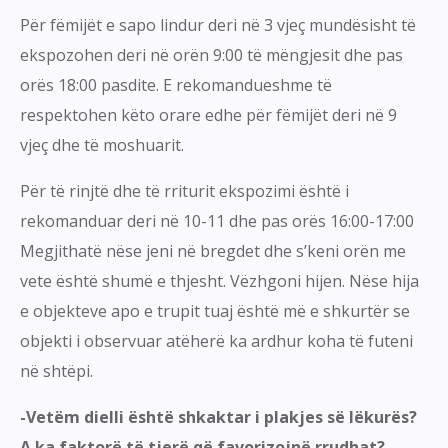
Për fëmijët e sapo lindur deri në 3 vjeç mundësisht të
ekspozohen deri në orën 9:00 të mëngjesit dhe pas
orës 18:00 pasdite. E rekomandueshme të
respektohen këto orare edhe për fëmijët deri në 9
vjeç dhe të moshuarit.
Për të rinjtë dhe të rriturit ekspozimi është i
rekomanduar deri në 10-11 dhe pas orës 16:00-17:00
Megjithatë nëse jeni në bregdet dhe s’keni orën me
vete është shumë e thjesht. Vëzhgoni hijen. Nëse hija
e objekteve apo e trupit tuaj është më e shkurtër se
objekti i observuar atëherë ka ardhur koha të futeni
në shtëpi.
-Vetëm dielli është shkaktar i plakjes së lëkurës?
A ka faktorë të tjerë që favorizojnë rrudhat?