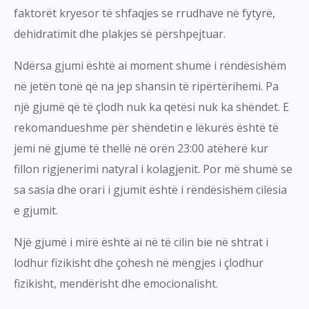
faktorët kryesor të shfaqjes se rrudhave në fytyrë,
dehidratimit dhe plakjes së përshpejtuar.
Ndërsa gjumi është ai moment shumë i rëndësishëm
në jetën tonë që na jep shansin të ripërtërihemi. Pa
një gjumë që të çlodh nuk ka qetësi nuk ka shëndet. E
rekomandueshme për shëndetin e lëkurës është të
jemi në gjumë të thellë në orën 23:00 atëherë kur
fillon rigjenerimi natyral i kolagjenit. Por më shumë se
sa sasia dhe orari i gjumit është i rëndësishëm cilësia
e gjumit.
Një gjumë i mirë është ai në të cilin bie në shtrat i
lodhur fizikisht dhe çohesh në mëngjes i çlodhur
fizikisht, mendërisht dhe emocionalisht.