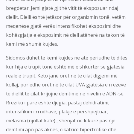
bregdetar. Jemi gjatë gjithë vitit të ekspozuar ndaj
diellit. Dielli është jetësor për organizmin tonë, vetëm
meqenëse gjatë verës intensifikohet ekspozimi dhe
kohëzgjatja e ekspozimit në diell atëherë na takon të
kemi më shumë kujdes.
Sidomos duhet të kemi kujdes në atë periudhë të ditës
kur hija e trupit tonë është më e shkurtër se gjatësia
reale e trupit. Këto janë orët në të cilat digjemi më
kollaj, por edhe orët në të cilat UVA gjatësia e rrezeve
të diellit të cilat krijojnë dëmtime në nivelin e ADN-së.
Rreziku i parë është djegia, pastaj dehidratimi,
intensifikim i rrudhave, plakje e përshpejtuar,
melasma (njollat kafe) , shenjat në lëkurë pas një
dëmtimi apo pas aknes, cikatrice hipertrofike dhe