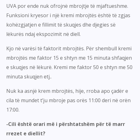
UVA por ende nuk ofrojnë mbrojtje të mjaftueshme.
Funksioni kryesor i një kremi mbrojtës është të zgjas
kohëzgjatjen e fillimit të skuqjes dhe djegies së
lëkurës ndaj ekspozimit në diell.
Kjo në varësi të faktorit mbrojtës. Për shembull kremi
mbrojtës me faktor 15 e shtyn me 15 minuta shfaqjen
e skuqjes në lëkurë. Kremi me faktor 50 e shtyn me 50
minuta skuqjen etj..
Nuk ka asnjë krem mbrojtës, hije, rroba apo çadër e
cila të mundet t’ju mbroje pas orës 11:00 deri në orën
17:00.
-Cili është orari më i përshtatshëm për të marr
rrezet e diellit?