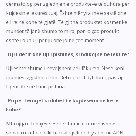
dermatolog për zgjedhjen e produkteve të duhura për
kujdesin e lëkurës tuaj. Është mënyra më e saktë dhe
e lirë në kohë të gjatë. Të gjitha produktet kozmetike
mundet të jenë shumë të mira, por jo çdo produkt
është i duhuri për ju dhe jo në çdo moment.
-Uji i detit dhe uji i pishinës, si ndikojnë në lëkurë?
Uji është shumë i nevojshëm për lëkurën. Nëse keni
mundësi zgjidhni detin. Deti i pari. I dyti lumi, pastaj
liqeni dhe në fund pishina.
-Po për fëmijët si duhet të kujdesemi në këtë
kohë?
Mbrojtja e fëmijëve është shumë e rëndësishme,
sepse rrezet e diellit të cilat sjellin ndryshim në ADN