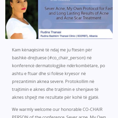
Kam kënaqësinë të ndaj me ju ftesën për
bashkë-drejtuese (#co_chair_person) në
konferencë dermatologjike ndërkombëtare, po
ashtu e ftuar dhe si folëse kryesor në
prezantimin aknea severe. Protokollim në
trajtimin e aknes dhe trajtimin e shenjave të
aknes shpejt me rezultate për kohë të gjatë.
We warmly welcome our honorable CO-CHAIR
PERSON of the conference. Sever acne, My Own