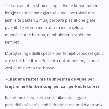
Të konsumohen shumë lëngje dhe të konsumohen
lëngje të stinës me ngjyrë të kuqe , portokalli dhe
jeshile të paktën 2 muaj përpara plazhit dhe gjatë
plazhit. Të vishen me rroba sa më të çelura
mundësisht të bardha, të mbulohen krahët dhe
këmbët.
Mbrojtësi nga dielli specifik për fëmijët vendoset çdo 2
orë si tek të rriturit. Po ashtu nuk duhen neglizhuar
veshët dhe zona rreth syve.
-Cilat anë rastet më të shpeshta që vijnë për
trajtim në klinikën tuaj, për sa i përket lëkurës?
Rastet më të shpeshta në klinikën time gjatë
periudhës së verës janë hidratimet me acid hialuronik