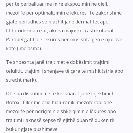
për të përballuar më mirë ekspozimin në diell,
mezolife për optimalizimin e lëkurës. Të zakonshme
gjatë periudhës së plazhit janë dermatitet apo
fitifotodermatozat, aknea majorke, rash kutanat.
Parapërgatitja e lëkurës për mos shfaqjen e njollave
kafe ( melasma).
Të shpeshta janë trajtimet e dobësimit trajtimi i
celulitit, trajtimi i shenjave të çara të mishit (stria apo
strecht mark).
Dhe pa diskutim më të kërkuarat janë injektimet
Botox , filler me acid hialuronik, mezoterapi dhe
mezolife për ndriçimin e shkëlqimin e lëkurës apo
trajtimi i aknesë sepse të gjithë duan të duken të
bukur gjatë pushimeve.