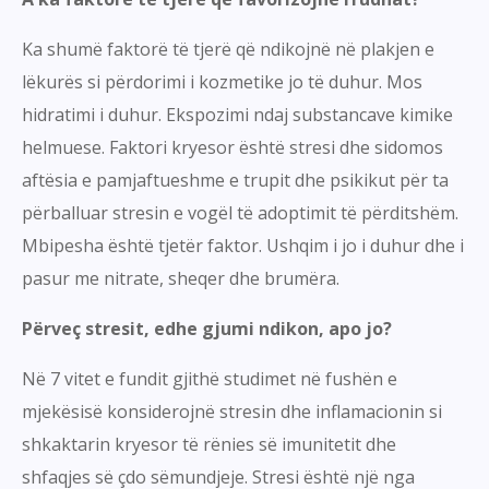
Ka shumë faktorë të tjerë që ndikojnë në plakjen e
lëkurës si përdorimi i kozmetike jo të duhur. Mos
hidratimi i duhur. Ekspozimi ndaj substancave kimike
helmuese. Faktori kryesor është stresi dhe sidomos
aftësia e pamjaftueshme e trupit dhe psikikut për ta
përballuar stresin e vogël të adoptimit të përditshëm.
Mbipesha është tjetër faktor. Ushqim i jo i duhur dhe i
pasur me nitrate, sheqer dhe brumëra.
Përveç stresit, edhe gjumi ndikon, apo jo?
Në 7 vitet e fundit gjithë studimet në fushën e
mjekësisë konsiderojnë stresin dhe inflamacionin si
shkaktarin kryesor të rënies së imunitetit dhe
shfaqjes së çdo sëmundjeje. Stresi është një nga