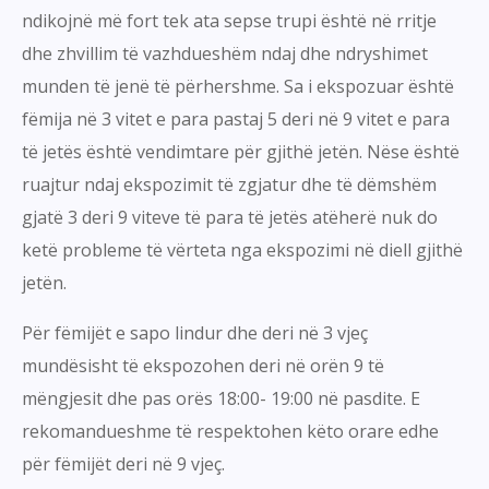
ndikojnë më fort tek ata sepse trupi është në rritje
dhe zhvillim të vazhdueshëm ndaj dhe ndryshimet
munden të jenë të përhershme. Sa i ekspozuar është
fëmija në 3 vitet e para pastaj 5 deri në 9 vitet e para
të jetës është vendimtare për gjithë jetën. Nëse është
ruajtur ndaj ekspozimit të zgjatur dhe të dëmshëm
gjatë 3 deri 9 viteve të para të jetës atëherë nuk do
ketë probleme të vërteta nga ekspozimi në diell gjithë
jetën.
Për fëmijët e sapo lindur dhe deri në 3 vjeç
mundësisht të ekspozohen deri në orën 9 të
mëngjesit dhe pas orës 18:00- 19:00 në pasdite. E
rekomandueshme të respektohen këto orare edhe
për fëmijët deri në 9 vjeç.