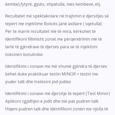
kembe),fytyrë, gjoks, shpatulla, mes kembeve, etj.
Rezultatet më spektakolare në trajtimin e djersitjes së
tepërt me injektime Botoks janë axillare ( sqetulla)
Për të marrë rezultatet më të mira, kërkohet të
identifikoni fillimisht zonat me përqendrimin më të
lartë të gjëndrave të djersës para se të injektoni
toksinën botulinike.
Identifikimi i zonave me më shumë gjëndra të djersës
bëhet duke praktikuar testin MINOR = testin me
puder talk dhe tretësirë jod-jodike
Identifikimi i zonave me djersitje të tepërt (Test Minor)
Aplikoni zgjidhjen e jodit dhe më pas pudren talk
Hiqeni pudren talk dhe identifikoni zonën me njolla të