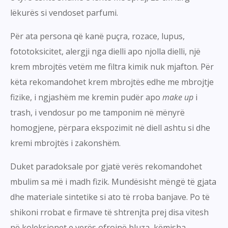
lëkurës si vendoset parfumi.
Për ata persona që kanë puçra, rozace, lupus,
fototoksicitet, alergji nga dielli apo njolla dielli, një
krem mbrojtës vetëm me filtra kimik nuk mjafton. Për
këta rekomandohet krem mbrojtës edhe me mbrojtje
fizike, i ngjashëm me kremin pudër apo
make up
i
trash, i vendosur po me tamponim në mënyrë
homogjene, përpara ekspozimit në diell ashtu si dhe
kremi mbrojtës i zakonshëm.
Duket paradoksale por gjatë verës rekomandohet
mbulim sa më i madh fizik. Mundësisht mëngë të gjata
dhe materiale sintetike si ato të rroba banjave. Po të
shikoni rrobat e firmave të shtrenjta prej disa vitesh
në koleksionet e verës ofrojnë bluza, këmisha