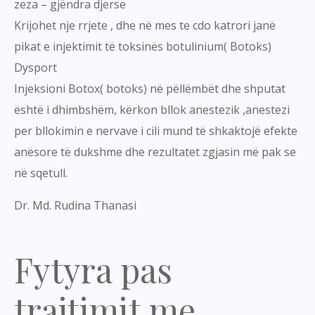
zeza – gjëndra djerse
Krijohet nje rrjete , dhe në mes te cdo katrori janë
pikat e injektimit të toksinës botulinium( Botoks)
Dysport
Injeksioni Botox( botoks) në pëllëmbët dhe shputat
është i dhimbshëm, kërkon bllok anestezik ,anestezi
per bllokimin e nervave i cili mund të shkaktojë efekte
anësore të dukshme dhe rezultatet zgjasin më pak se
në sqetull.
Dr. Md. Rudina Thanasi
Fytyra pas
trajtimit me