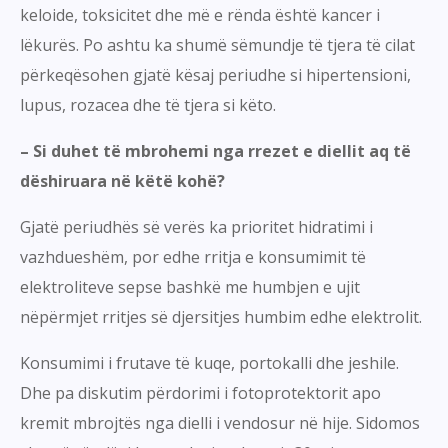
keloide, toksicitet dhe më e rënda është kancer i
lëkurës. Po ashtu ka shumë sëmundje të tjera të cilat
përkeqësohen gjatë kësaj periudhe si hipertensioni,
lupus, rozacea dhe të tjera si këto.
– Si duhet të mbrohemi nga rrezet e diellit aq të
dëshiruara në këtë kohë?
Gjatë periudhës së verës ka prioritet hidratimi i
vazhdueshëm, por edhe rritja e konsumimit të
elektroliteve sepse bashkë me humbjen e ujit
nëpërmjet rritjes së djersitjes humbim edhe elektrolit.
Konsumimi i frutave të kuqe, portokalli dhe jeshile.
Dhe pa diskutim përdorimi i fotoprotektorit apo
kremit mbrojtës nga dielli i vendosur në hije. Sidomos