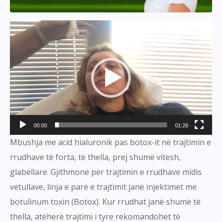
Video
Player
00:00
01:26
Mbushja me acid hialuronik pas botox-it në trajtimin e
rrudhave të forta, të thella, prej shumë vitesh,
glabellare. Gjithmonë për trajtimin e rrudhave midis
vetullave, linja e parë e trajtimit janë injektimet me
botulinum toxin (Botox). Kur rrudhat janë shumë të
thella, atëherë trajtimi i tyre rekomandohet të