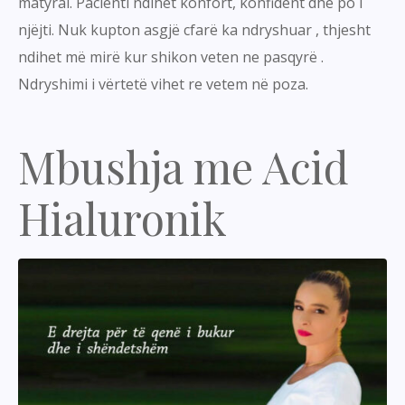
matyral. Pacienti ndihet konfort, konfident dhe po i
njëjti. Nuk kupton asgjë cfarë ka ndryshuar , thjesht
ndihet më mirë kur shikon veten ne pasqyrë .
Ndryshimi i vërtetë vihet re vetem në poza.
Mbushja me Acid
Hialuronik