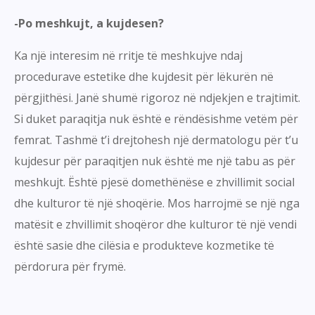
-Po meshkujt, a kujdesen?
Ka një interesim në rritje të meshkujve ndaj
procedurave estetike dhe kujdesit për lëkurën në
përgjithësi. Janë shumë rigoroz në ndjekjen e trajtimit.
Si duket paraqitja nuk është e rëndësishme vetëm për
femrat. Tashmë t’i drejtohesh një dermatologu për t’u
kujdesur për paraqitjen nuk është me një tabu as për
meshkujt. Është pjesë domethënëse e zhvillimit social
dhe kulturor të një shoqërie. Mos harrojmë se një nga
matësit e zhvillimit shoqëror dhe kulturor të një vendi
është sasie dhe cilësia e produkteve kozmetike të
përdorura për frymë.