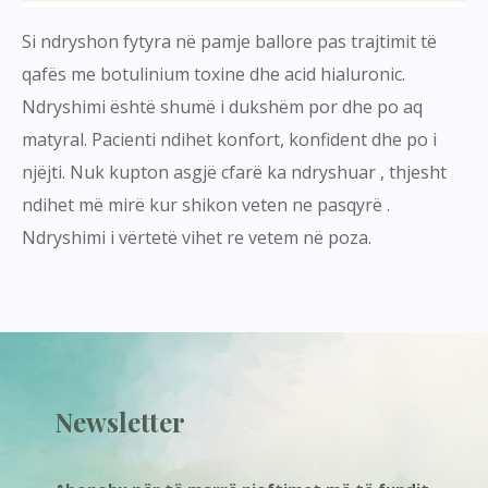
Si ndryshon fytyra në pamje ballore pas trajtimit të
qafës me botulinium toxine dhe acid hialuronic.
Ndryshimi është shumë i dukshëm por dhe po aq
matyral. Pacienti ndihet konfort, konfident dhe po i
njëjti. Nuk kupton asgjë cfarë ka ndryshuar , thjesht
ndihet më mirë kur shikon veten ne pasqyrë .
Ndryshimi i vërtetë vihet re vetem në poza.
Newsletter