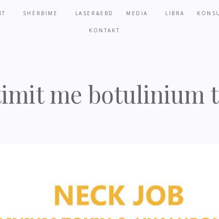
NT
SHËRBIME
LASER&EBD
MEDIA
LIBRA
KONSU
KONTAKT
timit me botulinium 