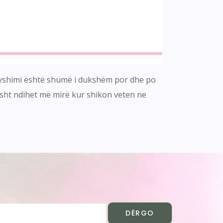
Ndryshimi është shumë i dukshëm por dhe po
jesht ndihet më mirë kur shikon veten ne
DËRGO