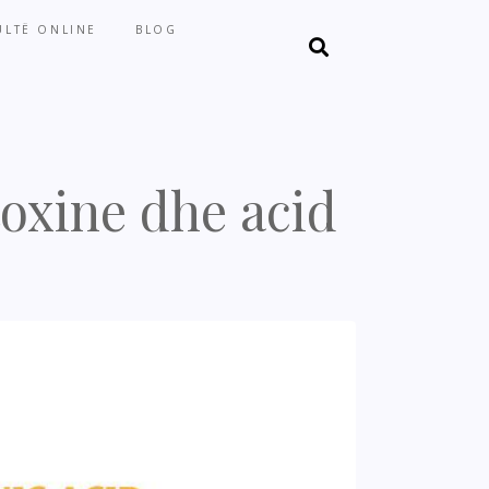
LTË ONLINE
BLOG
toxine dhe acid