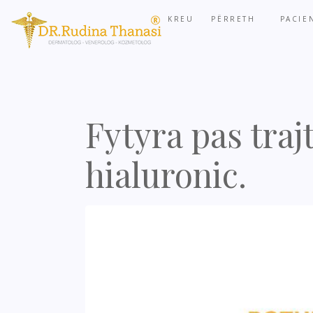
KREU
PËRRETH
PACIE
Fytyra pas traj
hialuronic.