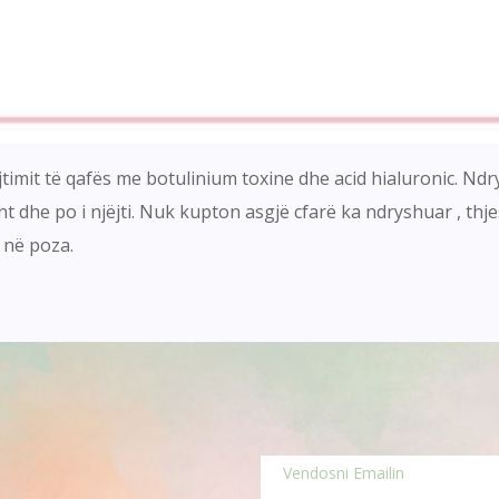
ajtimit të qafës me botulinium toxine dhe acid hialuronic. 
ent dhe po i njëjti. Nuk kupton asgjë cfarë ka ndryshuar , th
 në poza.