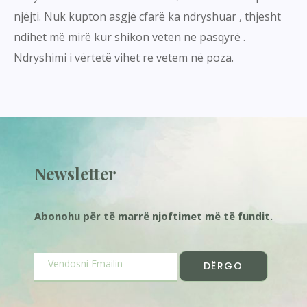
njëjti. Nuk kupton asgjë cfarë ka ndryshuar , thjesht
ndihet më mirë kur shikon veten ne pasqyrë .
Ndryshimi i vërtetë vihet re vetem në poza.
Newsletter
Abonohu për të marrë njoftimet më të fundit.
DËRGO