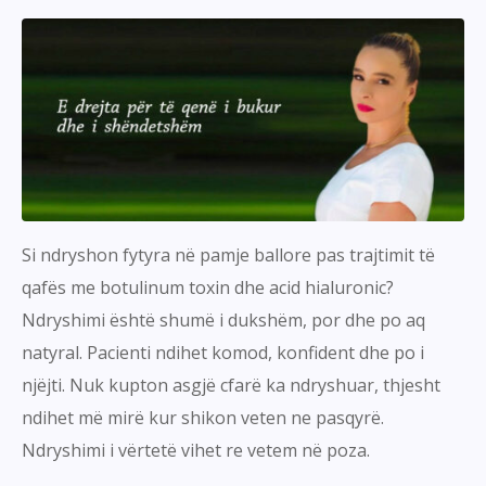
Si ndryshon fytyra në pamje ballore pas trajtimit të
qafës me botulinum toxin dhe acid hialuronic?
Ndryshimi është shumë i dukshëm, por dhe po aq
natyral. Pacienti ndihet komod, konfident dhe po i
njëjti. Nuk kupton asgjë cfarë ka ndryshuar, thjesht
ndihet më mirë kur shikon veten ne pasqyrë.
Ndryshimi i vërtetë vihet re vetem në poza.