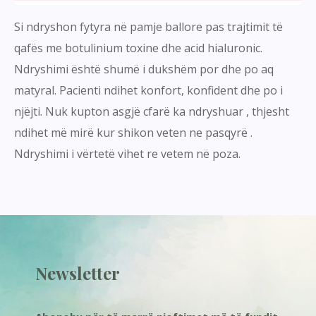
Si ndryshon fytyra në pamje ballore pas trajtimit të
qafës me botulinium toxine dhe acid hialuronic.
Ndryshimi është shumë i dukshëm por dhe po aq
matyral. Pacienti ndihet konfort, konfident dhe po i
njëjti. Nuk kupton asgjë cfarë ka ndryshuar , thjesht
ndihet më mirë kur shikon veten ne pasqyrë .
Ndryshimi i vërtetë vihet re vetem në poza.
Newsletter