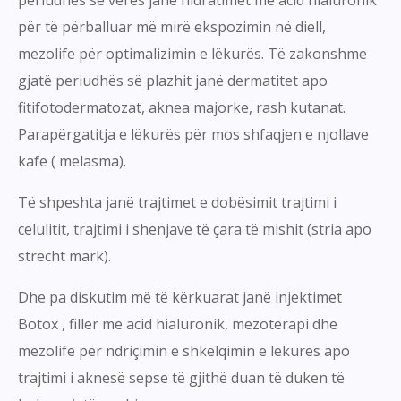
periudhës së verës janë hidratimet me acid hialuronik
për të përballuar më mirë ekspozimin në diell,
mezolife për optimalizimin e lëkurës. Të zakonshme
gjatë periudhës së plazhit janë dermatitet apo
fitifotodermatozat, aknea majorke, rash kutanat.
Parapërgatitja e lëkurës për mos shfaqjen e njollave
kafe ( melasma).
Të shpeshta janë trajtimet e dobësimit trajtimi i
celulitit, trajtimi i shenjave të çara të mishit (stria apo
strecht mark).
Dhe pa diskutim më të kërkuarat janë injektimet
Botox , filler me acid hialuronik, mezoterapi dhe
mezolife për ndriçimin e shkëlqimin e lëkurës apo
trajtimi i aknesë sepse të gjithë duan të duken të