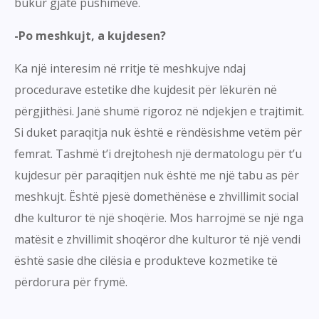
bukur gjatë pushimeve.
-Po meshkujt, a kujdesen?
Ka një interesim në rritje të meshkujve ndaj
procedurave estetike dhe kujdesit për lëkurën në
përgjithësi. Janë shumë rigoroz në ndjekjen e trajtimit.
Si duket paraqitja nuk është e rëndësishme vetëm për
femrat. Tashmë t’i drejtohesh një dermatologu për t’u
kujdesur për paraqitjen nuk është me një tabu as për
meshkujt. Është pjesë domethënëse e zhvillimit social
dhe kulturor të një shoqërie. Mos harrojmë se një nga
matësit e zhvillimit shoqëror dhe kulturor të një vendi
është sasie dhe cilësia e produkteve kozmetike të
përdorura për frymë.