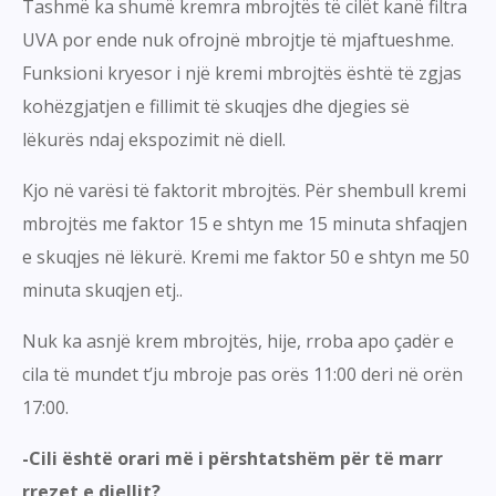
Tashmë ka shumë kremra mbrojtës të cilët kanë filtra
UVA por ende nuk ofrojnë mbrojtje të mjaftueshme.
Funksioni kryesor i një kremi mbrojtës është të zgjas
kohëzgjatjen e fillimit të skuqjes dhe djegies së
lëkurës ndaj ekspozimit në diell.
Kjo në varësi të faktorit mbrojtës. Për shembull kremi
mbrojtës me faktor 15 e shtyn me 15 minuta shfaqjen
e skuqjes në lëkurë. Kremi me faktor 50 e shtyn me 50
minuta skuqjen etj..
Nuk ka asnjë krem mbrojtës, hije, rroba apo çadër e
cila të mundet t’ju mbroje pas orës 11:00 deri në orën
17:00.
-Cili është orari më i përshtatshëm për të marr
rrezet e diellit?