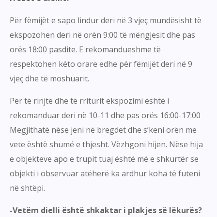
Për fëmijët e sapo lindur deri në 3 vjeç mundësisht të
ekspozohen deri në orën 9:00 të mëngjesit dhe pas
orës 18:00 pasdite. E rekomandueshme të
respektohen këto orare edhe për fëmijët deri në 9
vjeç dhe të moshuarit.
Për të rinjtë dhe të rriturit ekspozimi është i
rekomanduar deri në 10-11 dhe pas orës 16:00-17:00
Megjithatë nëse jeni në bregdet dhe s’keni orën me
vete është shumë e thjesht. Vëzhgoni hijen. Nëse hija
e objekteve apo e trupit tuaj është më e shkurtër se
objekti i observuar atëherë ka ardhur koha të futeni
në shtëpi.
-Vetëm dielli është shkaktar i plakjes së lëkurës?