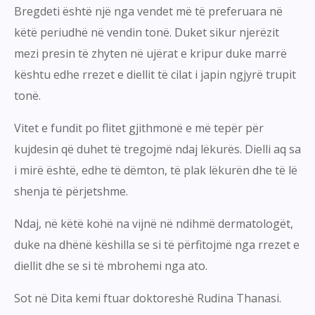
Bregdeti është një nga vendet më të preferuara në
këtë periudhë në vendin tonë. Duket sikur njerëzit
mezi presin të zhyten në ujërat e kripur duke marrë
kështu edhe rrezet e diellit të cilat i japin ngjyrë trupit
tonë.
Vitet e fundit po flitet gjithmonë e më tepër për
kujdesin që duhet të tregojmë ndaj lëkurës. Dielli aq sa
i mirë është, edhe të dëmton, të plak lëkurën dhe të lë
shenja të përjetshme.
Ndaj, në këtë kohë na vijnë në ndihmë dermatologët,
duke na dhënë këshilla se si të përfitojmë nga rrezet e
diellit dhe se si të mbrohemi nga ato.
Sot në Dita kemi ftuar doktoreshë Rudina Thanasi.