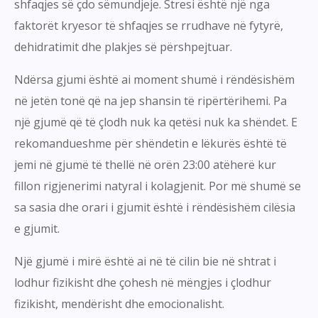
shfaqjes së çdo sëmundjeje. Stresi është një nga
faktorët kryesor të shfaqjes se rrudhave në fytyrë,
dehidratimit dhe plakjes së përshpejtuar.
Ndërsa gjumi është ai moment shumë i rëndësishëm
në jetën tonë që na jep shansin të ripërtërihemi. Pa
një gjumë që të çlodh nuk ka qetësi nuk ka shëndet. E
rekomandueshme për shëndetin e lëkurës është të
jemi në gjumë të thellë në orën 23:00 atëherë kur
fillon rigjenerimi natyral i kolagjenit. Por më shumë se
sa sasia dhe orari i gjumit është i rëndësishëm cilësia
e gjumit.
Një gjumë i mirë është ai në të cilin bie në shtrat i
lodhur fizikisht dhe çohesh në mëngjes i çlodhur
fizikisht, mendërisht dhe emocionalisht.