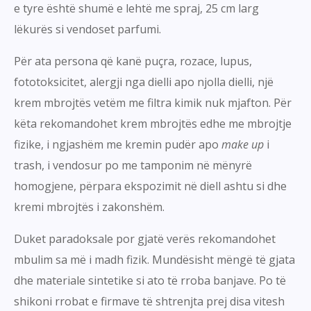
e tyre është shumë e lehtë me spraj, 25 cm larg
lëkurës si vendoset parfumi.
Për ata persona që kanë puçra, rozace, lupus,
fototoksicitet, alergji nga dielli apo njolla dielli, një
krem mbrojtës vetëm me filtra kimik nuk mjafton. Për
këta rekomandohet krem mbrojtës edhe me mbrojtje
fizike, i ngjashëm me kremin pudër apo
make up
i
trash, i vendosur po me tamponim në mënyrë
homogjene, përpara ekspozimit në diell ashtu si dhe
kremi mbrojtës i zakonshëm.
Duket paradoksale por gjatë verës rekomandohet
mbulim sa më i madh fizik. Mundësisht mëngë të gjata
dhe materiale sintetike si ato të rroba banjave. Po të
shikoni rrobat e firmave të shtrenjta prej disa vitesh