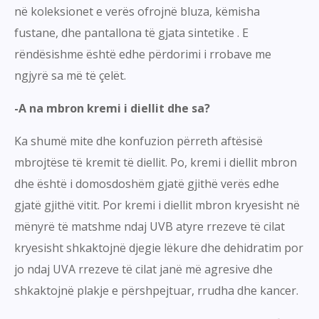
në koleksionet e verës ofrojnë bluza, këmisha
fustane, dhe pantallona të gjata sintetike . E
rëndësishme është edhe përdorimi i rrobave me
ngjyrë sa më të çelët.
-A na mbron kremi i diellit dhe sa?
Ka shumë mite dhe konfuzion përreth aftësisë
mbrojtëse të kremit të diellit. Po, kremi i diellit mbron
dhe është i domosdoshëm gjatë gjithë verës edhe
gjatë gjithë vitit. Por kremi i diellit mbron kryesisht në
mënyrë të matshme ndaj UVB atyre rrezeve të cilat
kryesisht shkaktojnë djegie lëkure dhe dehidratim por
jo ndaj UVA rrezeve të cilat janë më agresive dhe
shkaktojnë plakje e përshpejtuar, rrudha dhe kancer.