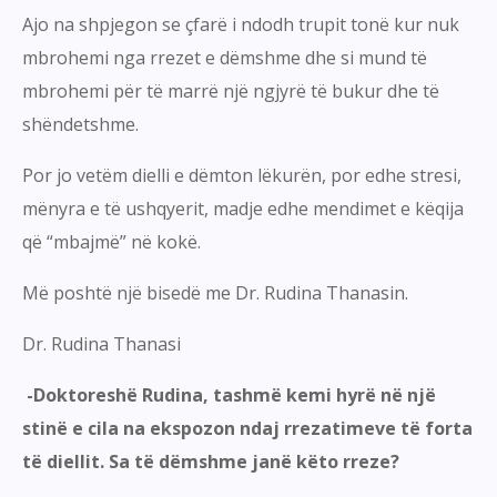
Ajo na shpjegon se çfarë i ndodh trupit tonë kur nuk
mbrohemi nga rrezet e dëmshme dhe si mund të
mbrohemi për të marrë një ngjyrë të bukur dhe të
shëndetshme.
Por jo vetëm dielli e dëmton lëkurën, por edhe stresi,
mënyra e të ushqyerit, madje edhe mendimet e këqija
që “mbajmë” në kokë.
Më poshtë një bisedë me Dr. Rudina Thanasin.
Dr. Rudina Thanasi
-Doktoreshë Rudina, tashmë kemi hyrë në një
stinë e cila na ekspozon ndaj rrezatimeve të forta
të diellit. Sa të dëmshme janë këto rreze?