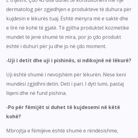
E thjesht. Çdo 45 ditë duhet të konsultoheni me një
dermatolog për zgjedhjen e produkteve të duhura për
kujdesin e lëkurës tuaj. Është mënyra më e saktë dhe
e lirë në kohë të gjatë. Të gjitha produktet kozmetike
mundet të jenë shumë të mira, por jo çdo produkt
është i duhuri për ju dhe jo në çdo moment.
-Uji i detit dhe uji i pishinës, si ndikojnë në lëkurë?
Uji është shumë i nevojshëm për lëkurën. Nëse keni
mundësi zgjidhni detin. Deti i pari. I dyti lumi, pastaj
liqeni dhe në fund pishina.
-Po për fëmijët si duhet të kujdesemi në këtë
kohë?
Mbrojtja e fëmijëve është shumë e rëndësishme,