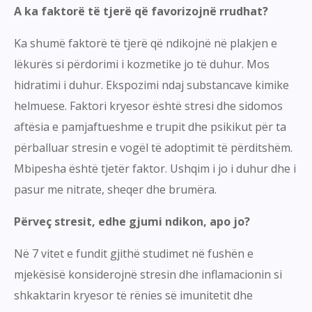
A ka faktorë të tjerë që favorizojnë rrudhat?
Ka shumë faktorë të tjerë që ndikojnë në plakjen e
lëkurës si përdorimi i kozmetike jo të duhur. Mos
hidratimi i duhur. Ekspozimi ndaj substancave kimike
helmuese. Faktori kryesor është stresi dhe sidomos
aftësia e pamjaftueshme e trupit dhe psikikut për ta
përballuar stresin e vogël të adoptimit të përditshëm.
Mbipesha është tjetër faktor. Ushqim i jo i duhur dhe i
pasur me nitrate, sheqer dhe brumëra.
Përveç stresit, edhe gjumi ndikon, apo jo?
Në 7 vitet e fundit gjithë studimet në fushën e
mjekësisë konsiderojnë stresin dhe inflamacionin si
shkaktarin kryesor të rënies së imunitetit dhe