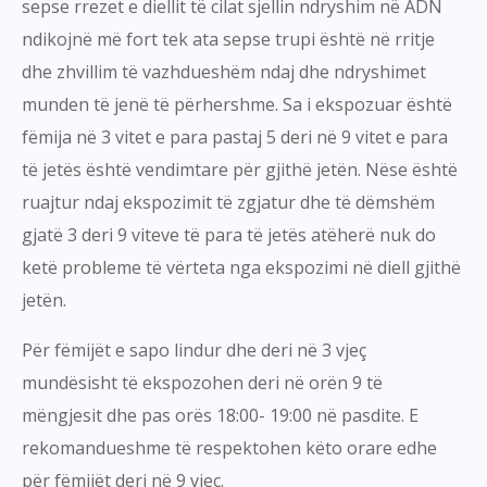
sepse rrezet e diellit të cilat sjellin ndryshim në ADN
ndikojnë më fort tek ata sepse trupi është në rritje
dhe zhvillim të vazhdueshëm ndaj dhe ndryshimet
munden të jenë të përhershme. Sa i ekspozuar është
fëmija në 3 vitet e para pastaj 5 deri në 9 vitet e para
të jetës është vendimtare për gjithë jetën. Nëse është
ruajtur ndaj ekspozimit të zgjatur dhe të dëmshëm
gjatë 3 deri 9 viteve të para të jetës atëherë nuk do
ketë probleme të vërteta nga ekspozimi në diell gjithë
jetën.
Për fëmijët e sapo lindur dhe deri në 3 vjeç
mundësisht të ekspozohen deri në orën 9 të
mëngjesit dhe pas orës 18:00- 19:00 në pasdite. E
rekomandueshme të respektohen këto orare edhe
për fëmijët deri në 9 vjeç.