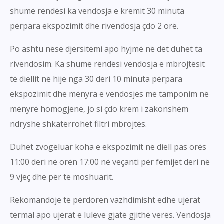
shumë rëndësi ka vendosja e kremit 30 minuta
përpara ekspozimit dhe rivendosja çdo 2 orë.
Po ashtu nëse djersitemi apo hyjmë në det duhet ta
rivendosim. Ka shumë rëndësi vendosja e mbrojtësit
të diellit në hije nga 30 deri 10 minuta përpara
ekspozimit dhe mënyra e vendosjes me tamponim në
mënyrë homogjene, jo si çdo krem i zakonshëm
ndryshe shkatërrohet filtri mbrojtës.
Duhet zvogëluar koha e ekspozimit në diell pas orës
11:00 deri në orën 17:00 në veçanti për fëmijët deri në
9 vjeç dhe për të moshuarit.
Rekomandoje të përdoren vazhdimisht edhe ujërat
termal apo ujërat e luleve gjatë gjithë verës. Vendosja