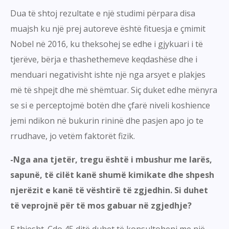
Dua të shtoj rezultate e një studimi përpara disa
muajsh ku një prej autoreve është fituesja e çmimit
Nobel në 2016, ku theksohej se edhe i gjykuari i të
tjerëve, bërja e thashethemeve keqdashëse dhe i
menduari negativisht ishte një nga arsyet e plakjes
më të shpejt dhe më shëmtuar. Siç duket edhe mënyra
se si e perceptojmë botën dhe çfarë niveli koshience
jemi ndikon në bukurin rininë dhe pasjen apo jo te
rrudhave, jo vetëm faktorët fizik.
-Nga ana tjetër, tregu është i mbushur me larës,
sapunë, të cilët kanë shumë kimikate dhe shpesh
njerëzit e kanë të vështirë të zgjedhin. Si duhet
të veprojnë për të mos gabuar në zgjedhje?