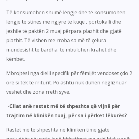
Të konsumohen shumë lëngje dhe të konsumohen
lëngje të stinës me ngjyrë të kuqe , portokalli dhe
jeshile të paktën 2 muaj përpara plazhit dhe gjatë
plazhit. Të vishen me rroba sa më të çelura
mundësisht të bardha, të mbulohen krahët dhe
këmbët.
Mbrojtësi nga dielli specifik për fëmijët vendoset çdo 2
orë si tek të rriturit. Po ashtu nuk duhen neglizhuar
veshët dhe zona rreth syve.
-Cilat anë rastet më të shpeshta që vijnë për
trajtim në klinikën tuaj, për sa i përket lëkurës?
Rastet më të shpeshta në klinikën time gjatë