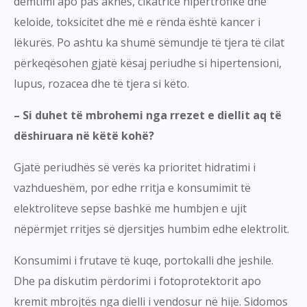
dëmtimi apo pas aknes, cikatrice hipertrofike dhe
keloide, toksicitet dhe më e rënda është kancer i
lëkurës. Po ashtu ka shumë sëmundje të tjera të cilat
përkeqësohen gjatë kësaj periudhe si hipertensioni,
lupus, rozacea dhe të tjera si këto.
– Si duhet të mbrohemi nga rrezet e diellit aq të
dëshiruara në këtë kohë?
Gjatë periudhës së verës ka prioritet hidratimi i
vazhdueshëm, por edhe rritja e konsumimit të
elektroliteve sepse bashkë me humbjen e ujit
nëpërmjet rritjes së djersitjes humbim edhe elektrolit.
Konsumimi i frutave të kuqe, portokalli dhe jeshile.
Dhe pa diskutim përdorimi i fotoprotektorit apo
kremit mbrojtës nga dielli i vendosur në hije. Sidomos