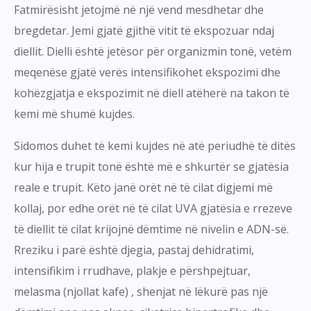
Fatmirësisht jetojmë në një vend mesdhetar dhe
bregdetar. Jemi gjatë gjithë vitit të ekspozuar ndaj
diellit. Dielli është jetësor për organizmin tonë, vetëm
meqenëse gjatë verës intensifikohet ekspozimi dhe
kohëzgjatja e ekspozimit në diell atëherë na takon të
kemi më shumë kujdes.
Sidomos duhet të kemi kujdes në atë periudhë të ditës
kur hija e trupit tonë është më e shkurtër se gjatësia
reale e trupit. Këto janë orët në të cilat digjemi më
kollaj, por edhe orët në të cilat UVA gjatësia e rrezeve
të diellit të cilat krijojnë dëmtime në nivelin e ADN-së.
Rreziku i parë është djegia, pastaj dehidratimi,
intensifikim i rrudhave, plakje e përshpejtuar,
melasma (njollat kafe) , shenjat në lëkurë pas një