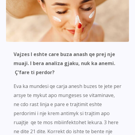
Vajzes I eshte care buza anash qe prej nje
muaji. I bera analiza gjaku, nuk ka anemi.
Ç’fare ti perdor?
Eva ka mundesi qe carja anesh buzes te jete per
arsye te mykut apo mungeses se vitaminave,
ne cdo rast linja e pare e trajtimit eshte
perdorimi i nje krem antimyk si trajtim apo
ruajtje qe te mos mbiinfektohet lekura. 3 here
ne dite 21 dite. Korrekt do ishte te bente nje