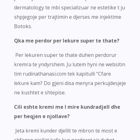
dermatology te mbi specializuar ne estetike t ju
shpjegoje per trajtimin e djerses me injektime
Botoks.
Qka me perdor per lekure super te thate?
Per lekuren super te thate duhen perdorur
kremra te yndyrshem. Ju lutem hyni ne websitin
tim rudinathanasi.com tek kapitulli “Cfare
lekure kam? Do gjeni disa menyra perkujdesjeje
ne kushtet e shtepise.
Cili eshte kremi me I mire kundradjell dhe
per heqjen e njollave?
Jeta kremi kunder djellit te mbron te most e