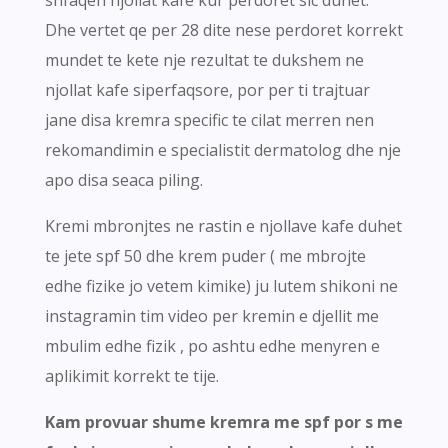
shfaqen njollat kafe kur perdoret sic duhet.
Dhe vertet qe per 28 dite nese perdoret korrekt
mundet te kete nje rezultat te dukshem ne
njollat kafe siperfaqsore, por per ti trajtuar
jane disa kremra specific te cilat merren nen
rekomandimin e specialistit dermatolog dhe nje
apo disa seaca piling.
Kremi mbronjtes ne rastin e njollave kafe duhet
te jete spf 50 dhe krem puder ( me mbrojte
edhe fizike jo vetem kimike) ju lutem shikoni ne
instagramin tim video per kremin e djellit me
mbulim edhe fizik , po ashtu edhe menyren e
aplikimit korrekt te tije.
Kam provuar shume kremra me spf por s me