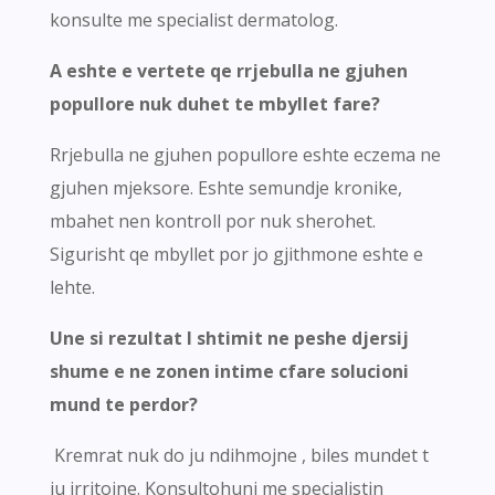
konsulte me specialist dermatolog.
A eshte e vertete qe rrjebulla ne gjuhen
popullore nuk duhet te mbyllet fare?
Rrjebulla ne gjuhen popullore eshte eczema ne
gjuhen mjeksore. Eshte semundje kronike,
mbahet nen kontroll por nuk sherohet.
Sigurisht qe mbyllet por jo gjithmone eshte e
lehte.
Une si rezultat I shtimit ne peshe djersij
shume e ne zonen intime cfare solucioni
mund te perdor?
Kremrat nuk do ju ndihmojne , biles mundet t
ju irritojne. Konsultohuni me specialistin