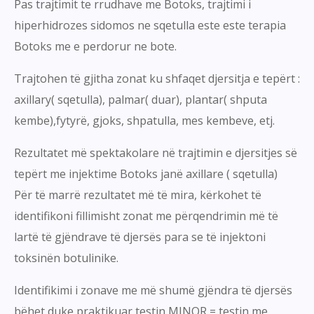
Pas trajtimit te rrudhave me Botoks, trajtimi i
hiperhidrozes sidomos ne sqetulla este este terapia
Botoks me e perdorur ne bote.
Trajtohen të gjitha zonat ku shfaqet djersitja e tepërt :
axillary( sqetulla), palmar( duar), plantar( shputa
kembe),fytyrë, gjoks, shpatulla, mes kembeve, etj.
Rezultatet më spektakolare në trajtimin e djersitjes së
tepërt me injektime Botoks janë axillare ( sqetulla)
Për të marrë rezultatet më të mira, kërkohet të
identifikoni fillimisht zonat me përqendrimin më të
lartë të gjëndrave të djersës para se të injektoni
toksinën botulinike.
Identifikimi i zonave me më shumë gjëndra të djersës
bëhet duke praktikuar testin MINOR = testin me