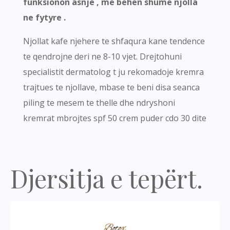
funksionon asnje , me behen shume njolla
ne fytyre .
Njollat kafe njehere te shfaqura kane tendence
te qendrojne deri ne 8-10 vjet. Drejtohuni
specialistit dermatolog t ju rekomadoje kremra
trajtues te njollave, mbase te beni disa seanca
piling te mesem te thelle dhe ndryshoni
kremrat mbrojtes spf 50 crem puder cdo 30 dite
Djersitja e tepërt.