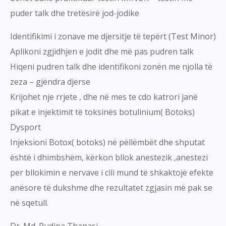
puder talk dhe tretësirë jod-jodike
Identifikimi i zonave me djersitje të tepërt (Test Minor)
Aplikoni zgjidhjen e jodit dhe më pas pudren talk
Hiqeni pudren talk dhe identifikoni zonën me njolla të
zeza – gjëndra djerse
Krijohet nje rrjete , dhe në mes te cdo katrori janë
pikat e injektimit të toksinës botulinium( Botoks)
Dysport
Injeksioni Botox( botoks) në pëllëmbët dhe shputat
është i dhimbshëm, kërkon bllok anestezik ,anestezi
per bllokimin e nervave i cili mund të shkaktojë efekte
anësore të dukshme dhe rezultatet zgjasin më pak se
në sqetull.
Dr. Md. Rudina Thanasi