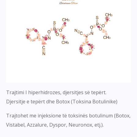
Trajtimi I hiperhidrozes, djersitjes së tepërt.
Djersitje e tepërt dhe Botox (Toksina Botulinike)
Trajtohet me injeksione të toksinës botulinum (Botox,
Vistabel, Azzalure, Dyspor, Neuronox, etj.).