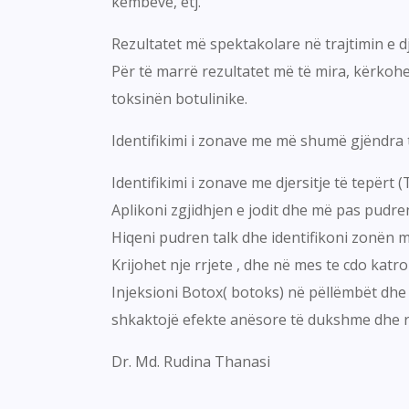
kembeve, etj.
Rezultatet më spektakolare në trajtimin e dj
Për të marrë rezultatet më të mira, kërkohet
toksinën botulinike.
Identifikimi i zonave me më shumë gjëndra t
Identifikimi i zonave me djersitje të tepërt 
Aplikoni zgjidhjen e jodit dhe më pas pudre
Hiqeni pudren talk dhe identifikoni zonën m
Krijohet nje rrjete , dhe në mes te cdo katr
Injeksioni Botox( botoks) në pëllëmbët dhe 
shkaktojë efekte anësore të dukshme dhe re
Dr. Md. Rudina Thanasi