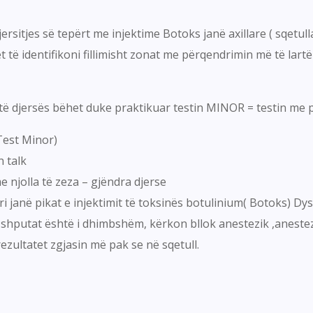
ersitjes së tepërt me injektime Botoks janë axillare ( sqetull
 të identifikoni fillimisht zonat me përqendrimin më të lartë
ë djersës bëhet duke praktikuar testin MINOR = testin me pu
(Test Minor)
n talk
e njolla të zeza – gjëndra djerse
ori janë pikat e injektimit të toksinës botulinium( Botoks) Dy
shputat është i dhimbshëm, kërkon bllok anestezik ,anestezi 
zultatet zgjasin më pak se në sqetull.