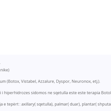
.
inike)
um (Botox, Vistabel, Azzalure, Dyspor, Neuronox, etj.).
mi i hiperhidrozes sidomos ne sqetulla este este terapia Bot
a e tepërt : axillary( sqetulla), palmar( duar), plantar( shpu