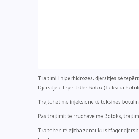
Trajtimi I hiperhidrozes, djersitjes së tepërt
Djersitje e tepërt dhe Botox (Toksina Botul
Trajtohet me injeksione të toksinës botulin
Pas trajtimit te rrudhave me Botoks, trajti
Trajtohen të gjitha zonat ku shfaqet djersitj