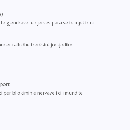
a)
 të gjëndrave të djersës para se të injektoni
der talk dhe tretësirë jod-jodike
sport
per bllokimin e nervave i cili mund të