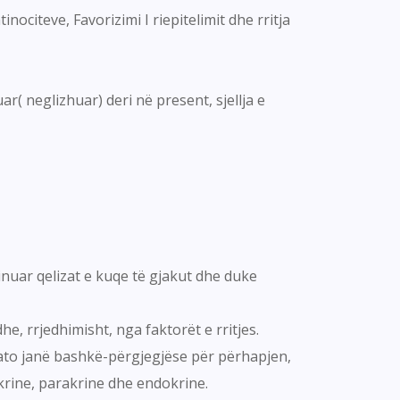
nociteve, Favorizimi I riepitelimit dhe rritja
ar( neglizhuar) deri në present, sjellja e
minuar qelizat e kuqe të gjakut dhe duke
he, rrjedhimisht, nga faktorët e rritjes.
 ato janë bashkë-përgjegjëse për përhapjen,
rine, parakrine dhe endokrine.