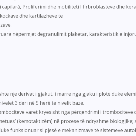
capilară, Proliferimi dhe mobiliteti I firbroblasteve dhe kerati
 kockave dhe kartilazheve të
izave.
ruara nëpermjet degranulimit plaketar, karakteristik e injoru
htë një derivat i gjakut, i marrë nga gjaku i plotë duke ele
elet 3 deri në 5 herë të nivelit bazë.
trombociteve varet kryesisht nga përqendrimi i trombociteve d
smetues’ (kemotaktizëm) në procese të ndryshme biologjike;
duke funksionuar si pjesë e mekanizmave të sistemeve autok