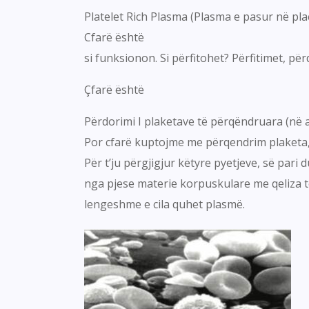
Platelet Rich Plasma (Plasma e pasur në pla
Cfarë është
si funksionon. Si përfitohet? Përfitimet, për
Çfarë është
Përdorimi I plaketave të përqëndruara (në a
Por cfarë kuptojme me përqendrim plaketa, s
Për t’ju përgjigjur këtyre pyetjeve, së par
nga pjese materie korpuskulare me qeliza të s
lengeshme e cila quhet plasmë.