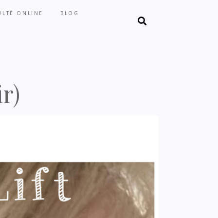
LTË ONLINE
BLOG
r)