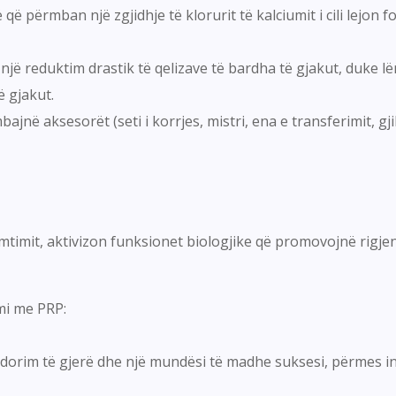
 që përmban një zgjidhje të klorurit të kalciumit i cili lejon 
 një reduktim drastik të qelizave të bardha të gjakut, duke 
ë gjakut.
në aksesorët (seti i korrjes, mistri, ena e transferimit, gji
mtimit, aktivizon funksionet biologjike që promovojnë rigjen
mi me PRP:
dorim të gjerë dhe një mundësi të madhe suksesi, përmes inf