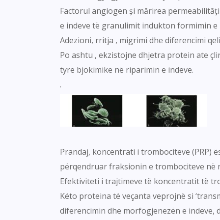
Factorul angiogen și mărirea permeabilității 
e indeve të granulimit indukton formimin e
Adezioni, rritja , migrimi dhe diferencimi qel
Po ashtu , ekzistojne dhjetra protein ate çli
tyre bjokimike në riparimin e indeve.
.
Prandaj, koncentrati i trombociteve (PRP) ës
përqendruar fraksionin e trombociteve në niv
Efektiviteti i trajtimeve të koncentratit të 
Këto proteina të veçanta veprojnë si ‘tran
diferencimin dhe morfogjenezën e indeve, 