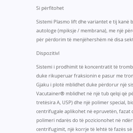
Si përfitohet
Sistemi Plasmo lift dhe variantet e tij kan
autologe (mpiksje / membrana), me një përqe
për përdorim të menjëhershëm në disa sekt
DispozitivI
Sistemi i prodhimit të koncentratit të tro
duke rikuperuar fraksionin e pasur me tro
Gjaku i plotë mblidhet duke përdorur një si
Vacutainer® mblidhet në një tub qelqi që pë
tretësira A, USP) dhe një polimer special, bi
centrifugale aplikohet në epruvetën, fazat do
polimeri ndarës do të pozicionohet në ndërf
centrifugimit, një korrje të lehtë të fazës 