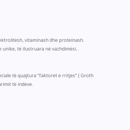
lektrolitësh, vitaminash dhe proteinash.
unike, të ilustruara në vazhdimësi. .
iale të quajtura “faktoret e rritjes” ( Groth
rimit të indeve.