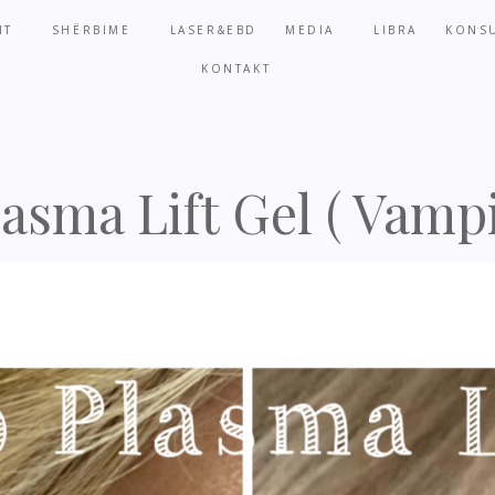
NT
SHËRBIME
LASER&EBD
MEDIA
LIBRA
KONSU
KONTAKT
asma Lift Gel ( Vampi