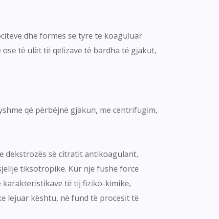
ociteve dhe formës së tyre të koaguluar
se të ulët të qelizave të bardha të gjakut,
dryshme që përbëjnë gjakun, me centrifugim,
 dekstrozës së citratit antikoagulant,
jellje tiksotropike. Kur një fushë force
karakteristikave të tij fiziko-kimike,
 lejuar kështu, në fund të procesit të