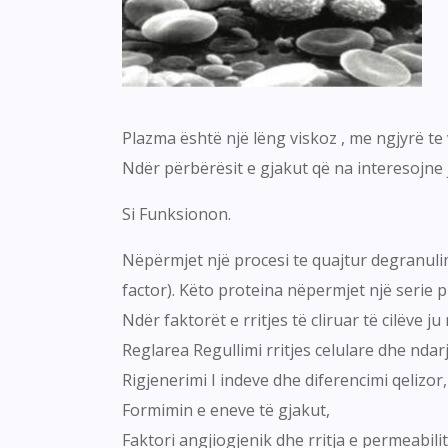
Plazma është një lëng viskoz , me ngjyrë te 
Ndër përbërësit e gjakut që na interesojne 
Si Funksionon.
Nëpërmjet një procesi te quajtur degranulim,
factor). Këto proteina nëpermjet një serie 
Ndër faktorët e rritjes të cliruar të cilëve 
Reglarea Regullimi rritjes celulare dhe ndarj
Rigjenerimi I indeve dhe diferencimi qelizo
Formimin e eneve të gjakut,
Faktori angjiogjenik dhe rritja e permeabilit