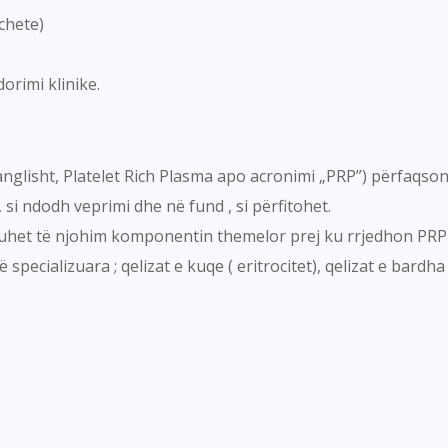
chete)
dorimi klinike.
nglisht, Platelet Rich Plasma apo acronimi „PRP”) përfaqson
i ndodh veprimi dhe në fund , si përfitohet.
i duhet të njohim komponentin themelor prej ku rrjedhon PRP
pecializuara ; qelizat e kuqe ( eritrocitet), qelizat e bardha 