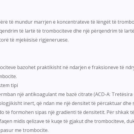
ë bërë të mundur marrjen e koncentrateve të lëngët të tromb
ndrim të lartë të trombociteve dhe një përqendrim të lartë o
orë të mjekësisë rigjeneruese.
mbociteve bazohet praktikisht në ndarjen e fraksioneve të n
mbocite.
stem tipi
rmban një antikoagulant me bazë citrate (ACD-A: Tretësira e
ologjikisht inert, që ndan me një densitet të përcaktuar dhe s
 të formohen sipas një gradienti të densitetit. Për shkak të 
aqen midis qelizave të kuqe të gjakut dhe trombociteve, duke
së pasur me trombocite.