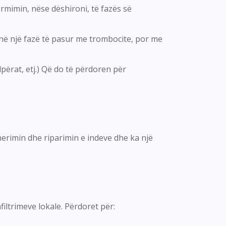
formimin, nëse dëshironi, të fazës së
lënë një fazë të pasur me trombocite, por me
lpërat, etj.) Që do të përdoren për
erimin dhe riparimin e indeve dhe ka një
iltrimeve lokale. Përdoret për: