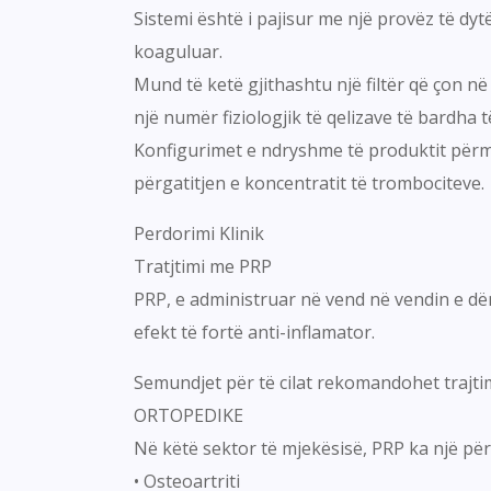
Sistemi është i pajisur me një provëz të dytë
koaguluar.
Mund të ketë gjithashtu një filtër që çon në
një numër fiziologjik të qelizave të bardha t
Konfigurimet e ndryshme të produktit përmbaj
përgatitjen e koncentratit të trombociteve.
Perdorimi Klinik
Tratjtimi me PRP
PRP, e administruar në vend në vendin e dë
efekt të fortë anti-inflamator.
Semundjet për të cilat rekomandohet trajti
ORTOPEDIKE
Në këtë sektor të mjekësisë, PRP ka një për
• Osteoartriti