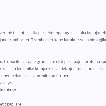
verdhë të lehtë, e cila përbëhet nga nga nje solucion ujor e
jane trombocitet. Trombocitet kane karakteristika biologjike 
 trobocitet clirojne granula të cilat përmbajnë proteina spec
procesesh biokimike komplekse, aktivizojnë funksionin e ripa
ju njihet mekanizmi I veprimit numërohen:
a e tyre,
r,Indukton
etit kapilarë