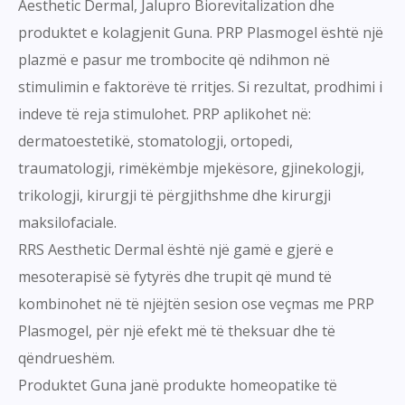
Aesthetic Dermal, Jalupro Biorevitalization dhe
produktet e kolagjenit Guna. PRP Plasmogel është një
plazmë e pasur me trombocite që ndihmon në
stimulimin e faktorëve të rritjes. Si rezultat, prodhimi i
indeve të reja stimulohet. PRP aplikohet në:
dermatoestetikë, stomatologji, ortopedi,
traumatologji, rimëkëmbje mjekësore, gjinekologji,
trikologji, kirurgji të përgjithshme dhe kirurgji
maksilofaciale.
RRS Aesthetic Dermal është një gamë e gjerë e
mesoterapisë së fytyrës dhe trupit që mund të
kombinohet në të njëjtën sesion ose veçmas me PRP
Plasmogel, për një efekt më të theksuar dhe të
qëndrueshëm.
Produktet Guna janë produkte homeopatike të