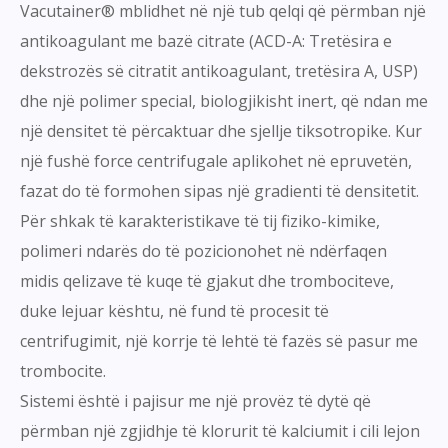
Vacutainer® mblidhet në një tub qelqi që përmban një
antikoagulant me bazë citrate (ACD-A: Tretësira e
dekstrozës së citratit antikoagulant, tretësira A, USP)
dhe një polimer special, biologjikisht inert, që ndan me
një densitet të përcaktuar dhe sjellje tiksotropike. Kur
një fushë force centrifugale aplikohet në epruvetën,
fazat do të formohen sipas një gradienti të densitetit.
Për shkak të karakteristikave të tij fiziko-kimike,
polimeri ndarës do të pozicionohet në ndërfaqen
midis qelizave të kuqe të gjakut dhe trombociteve,
duke lejuar kështu, në fund të procesit të
centrifugimit, një korrje të lehtë të fazës së pasur me
trombocite.
Sistemi është i pajisur me një provëz të dytë që
përmban një zgjidhje të klorurit të kalciumit i cili lejon