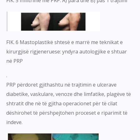
FIK. 5 Infiltrime me PRP: A) para dhe B) pas 1 trajtimi
FIK. 6 Mastoplastikë shtesë e marrë me teknikat e
kirurgjisë rigjeneruese: yndyra autologjike e shtuar
në PRP
.
PRP përdoret gjithashtu në trajtimin e ulcerave
diabetike, vaskulare, venoze dhe limfatike, plagëve të
shtratit dhe në të gjitha operacionet për të cilat
dëshirohet të përshpejtohen proceset e riparimit të
indeve.