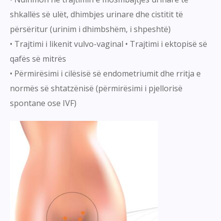
shkallës së ulët, dhimbjes urinare dhe cistitit të
përsëritur (urinim i dhimbshëm, i shpeshtë)
• Trajtimi i likenit vulvo-vaginal • Trajtimi i ektopisë së
qafës së mitrës
• Përmirësimi i cilësisë së endometriumit dhe rritja e
normës së shtatzënisë (përmirësimi i pjellorisë
spontane ose IVF)