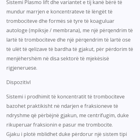
Sistemi Plasmo lift dhe variantet e tij kanë bërë të
mundur marrjen e koncentrateve të lëngët të
trombociteve dhe formës së tyre të koaguluar
autologe (mpiksje / membrana), me një përqendrim të
lartë të trombociteve dhe një përqendrim të lartë ose
të ulët të qelizave të bardha të gjakut, për përdorim të
menjëhershëm në disa sektorë të mjekësisë
rigjeneruese.
DispozitivI
Sistemi i prodhimit të koncentratit të trombociteve
bazohet praktikisht në ndarjen e fraksioneve të
ndryshme që përbëjnë gjakun, me centrifugim, duke
rikuperuar fraksionin e pasur me trombocite.
Gjaku i plotë mblidhet duke përdorur një sistem tipi