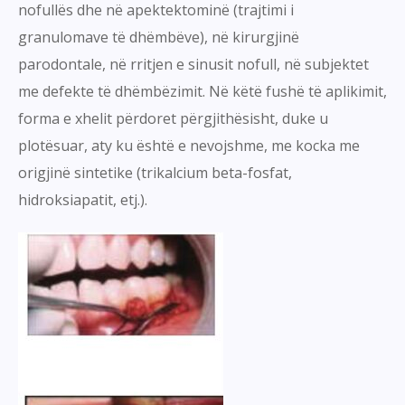
nofullës dhe në apektektominë (trajtimi i
granulomave të dhëmbëve), në kirurgjinë
parodontale, në rritjen e sinusit nofull, në subjektet
me defekte të dhëmbëzimit. Në këtë fushë të aplikimit,
forma e xhelit përdoret përgjithësisht, duke u
plotësuar, aty ku është e nevojshme, me kocka me
origjinë sintetike (trikalcium beta-fosfat,
hidroksiapatit, etj.).