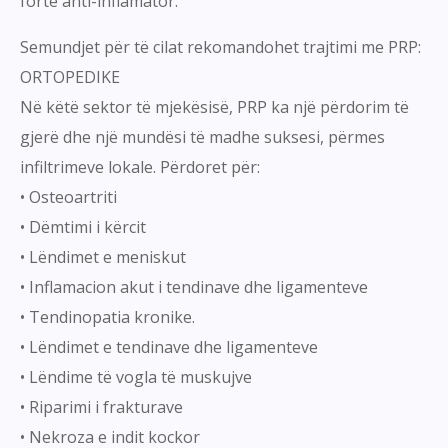
fortë anti-inflamator.
Semundjet për të cilat rekomandohet trajtimi me PRP:
ORTOPEDIKE
Në këtë sektor të mjekësisë, PRP ka një përdorim të
gjerë dhe një mundësi të madhe suksesi, përmes
infiltrimeve lokale. Përdoret për:
• Osteoartriti
• Dëmtimi i kërcit
• Lëndimet e meniskut
• Inflamacion akut i tendinave dhe ligamenteve
• Tendinopatia kronike.
• Lëndimet e tendinave dhe ligamenteve
• Lëndime të vogla të muskujve
• Riparimi i frakturave
• Nekroza e indit kockor