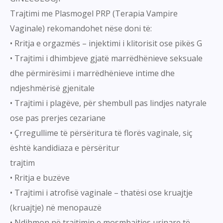
Trajtimi me Plasmogel PRP (Terapia Vampire
Vaginale) rekomandohet nëse doni të:
• Rritja e orgazmës – injektimi i klitorisit ose pikës G
• Trajtimi i dhimbjeve gjatë marrëdhënieve seksuale
dhe përmirësimi i marrëdhënieve intime dhe
ndjeshmërisë gjenitale
• Trajtimi i plagëve, për shembull pas lindjes natyrale
ose pas prerjes cezariane
• Çrregullime të përsëritura të florës vaginale, siç
është kandidiaza e përsëritur
trajtim
• Rritja e buzëve
• Trajtimi i atrofisë vaginale – thatësi ose kruajtje
(kruajtje) në menopauzë
• Ndihmon në trajtimin e mosmbajtjes urinare të