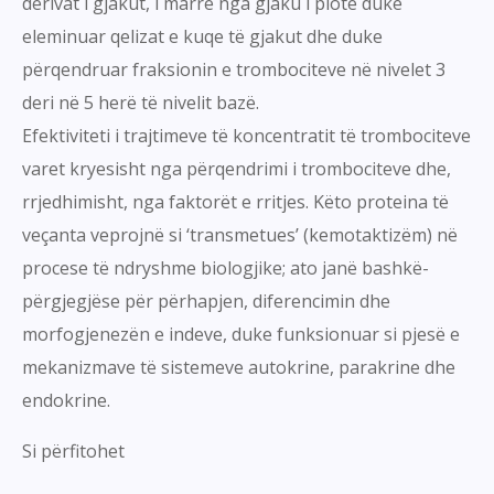
derivat i gjakut, i marrë nga gjaku i plotë duke
eleminuar qelizat e kuqe të gjakut dhe duke
përqendruar fraksionin e trombociteve në nivelet 3
deri në 5 herë të nivelit bazë.
Efektiviteti i trajtimeve të koncentratit të trombociteve
varet kryesisht nga përqendrimi i trombociteve dhe,
rrjedhimisht, nga faktorët e rritjes. Këto proteina të
veçanta veprojnë si ‘transmetues’ (kemotaktizëm) në
procese të ndryshme biologjike; ato janë bashkë-
përgjegjëse për përhapjen, diferencimin dhe
morfogjenezën e indeve, duke funksionuar si pjesë e
mekanizmave të sistemeve autokrine, parakrine dhe
endokrine.
Si përfitohet