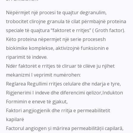
Nëpërmjet një procesi te quajtur degranulim,
trobocitet clirojne granula të cilat përmbajnë proteina
speciale të quajtura “faktoret e rritjes” ( Groth factor).
Këto proteina nëpermjet një serie procesesh
biokimike komplekse, aktivizojnë funksionin e
riparimit të indeve.
Ndër faktorët e rritjes të cliruar të cilëve ju njihet
mekanizmi I veprimit numërohen:
Reglarea Regullimi rritjes celulare dhe ndarja e tyre,
Rigjenerimi I indeve dhe diferencimi qelizor,Indukton
Formimin e eneve të gjakut,
Faktori angjiogjenik dhe rritja e permeabilitetit
kapilarë
Factorul angiogen și mărirea permeabilității capilară,