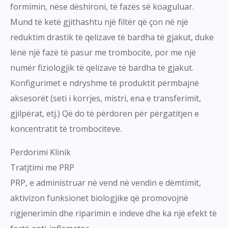
formimin, nëse dëshironi, të fazës së koaguluar.
Mund të ketë gjithashtu një filtër që çon në një
reduktim drastik të qelizave të bardha të gjakut, duke
lënë një fazë të pasur me trombocite, por me një
numër fiziologjik të qelizave të bardha të gjakut.
Konfigurimet e ndryshme të produktit përmbajnë
aksesorët (seti i korrjes, mistri, ena e transferimit,
gjilpërat, etj.) Që do të përdoren për përgatitjen e
koncentratit të trombociteve.
Perdorimi Klinik
Tratjtimi me PRP
PRP, e administruar në vend në vendin e dëmtimit,
aktivizon funksionet biologjike që promovojnë
rigjenerimin dhe riparimin e indeve dhe ka një efekt të