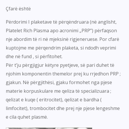
Çfarë është
Përdorimi I plaketave të përqëndruara (në anglisht,
Platelet Rich Plasma apo acronimi „PRP”) përfaqson
nje abordim të ri në mjeksinë rigjeneruese. Por cfarë
kuptojme me përqendrim plaketa, si ndodh veprimi
dhe në fund , si përfitohet.
Për t’ju përgjigjur këtyre pyetjeve, së pari duhet të
njohim komponentin themelor prej ku rrjedhon PRP ;
gjakun. Në përgjithësi, gjaku formohet nga pjese
materie korpuskulare me qeliza të specializuara ;
qelizat e kuqe ( eritrocitet), qelizat e bardha (
limfocitet), trombocitet dhe prej nje pjese lengeshme
e cila quhet plasmë.