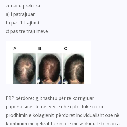
zonat e prekura.
a) i patrajtuar;
b) pas 1 trajtimi;
c) pas tre trajtimeve.
PRP përdoret gjithashtu për të korrigjuar
papërsosmëritë në fytyrë dhe qafë duke rritur
prodhimin e kolagjenit; përdoret individualisht ose në
kombinim me qelizat burimore mesenkimale të marra