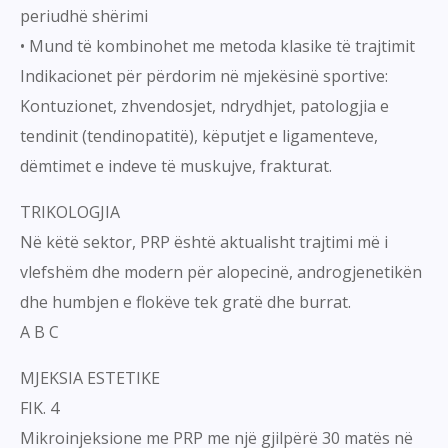
periudhë shërimi
• Mund të kombinohet me metoda klasike të trajtimit
Indikacionet për përdorim në mjekësinë sportive:
Kontuzionet, zhvendosjet, ndrydhjet, patologjia e
tendinit (tendinopatitë), këputjet e ligamenteve,
dëmtimet e indeve të muskujve, frakturat.
TRIKOLOGJIA
Në këtë sektor, PRP është aktualisht trajtimi më i
vlefshëm dhe modern për alopecinë, androgjenetikën
dhe humbjen e flokëve tek gratë dhe burrat.
A B C
MJEKSIA ESTETIKE
FIK. 4
Mikroinjeksione me PRP me një gjilpërë 30 matës në