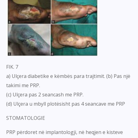
FIK. 7
a) Ulçera diabetike e këmbës para trajtimit. (b) Pas një
takimi me PRP.
(c) Ulçera pas 2 seancash me PRP.
(d) Ulçera u mbyll plotësisht pas 4 seancave me PRP
STOMATOLOGIE
PRP përdoret në implantologji, në heqjen e kisteve