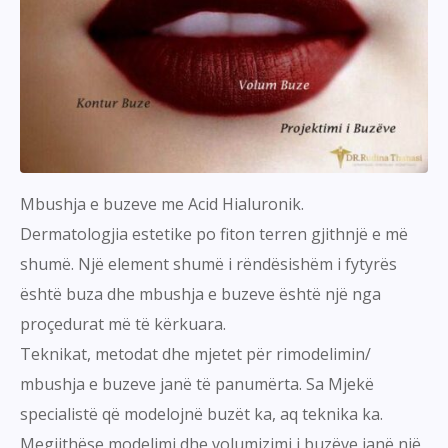
Mbushja e buzeve me Acid Hialuronik.
Dermatologjia estetike po fiton terren gjithnjë e më
shumë. Një element shumë i rëndësishëm i fytyrës
është buza dhe mbushja e buzeve është një nga
proçedurat më të kërkuara.
Teknikat, metodat dhe mjetet për rimodelimin/
mbushja e buzeve janë të panumërta. Sa Mjekë
specialistë që modelojnë buzët ka, aq teknika ka.
Megjithëse modelimi dhe volumizimi i buzëve janë një