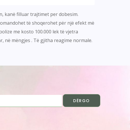
, kanë filluar trajtimet per dobesim.
ekomandohet të shoqerohet për një efekt më
olize me kosto 100.000 lek të vjetra
ar, në mëngjes . Të gjitha reagime normale.
DËRGO