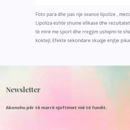
Foto para dhe pas nje seance lipolize , mezo
Lipoliza është shume efikase dhe rezultate
të mirë me sport dhe rregjim ushqimi te shë
koktejl. Efekte sekondare skuqje enjtje pik
Newsletter
Abonohu për të marrë njoftimet më të fundit.