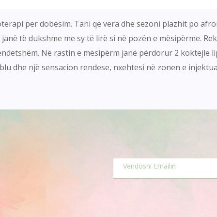
terapi per dobësim. Tani që vera dhe sezoni plazhit po afron
t janë të dukshme me sy të lirë si në pozën e mësipërme. R
ndetshëm. Në rastin e mësipërm janë përdorur 2 koktejle lip
ablu dhe një sensacion rendese, nxehtesi në zonen e injektu