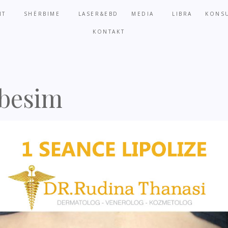
NT
SHËRBIME
LASER&EBD
MEDIA
LIBRA
KONSU
KONTAKT
obesim