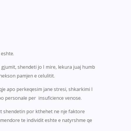
 eshte.
gjumit, shendeti jo I mire, lekura juaj humb
hekson pamjen e celulitit.
je apo perkeqesim jane stresi, shkarkimi I
apo personale per insuficience venose.
t shendetin por kthehet ne nje faktore
mendore te individit eshte e natyrshme qe