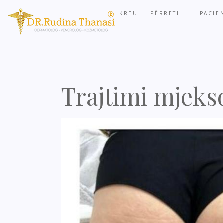
KREU
PËRRETH
PACIE
Trajtimi mjekso