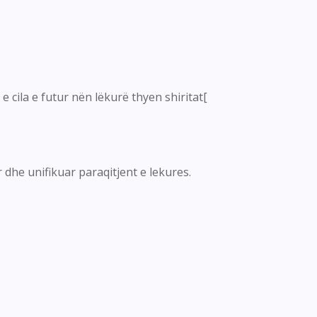
e cila e futur nën lëkurë thyen shiritat[
 dhe unifikuar paraqitjent e lekures.