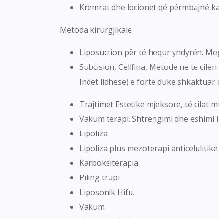
Kremrat dhe locionet që përmbajnë kaf
Metoda kirurgjikale
Liposuction për të hequr yndyrën. Megj
Subcision, Cellfina, Metode ne te cilen
Indet lidhese) e fortë duke shkaktuar c
Trajtimet Estetike mjeksore, të cilat 
Vakum terapi. Shtrengimi dhe ëshimi i 
Lipoliza
Lipoliza plus mezoterapi anticelulitike
Karboksiterapia
Piling trupi
Liposonik Hifu.
Vakum