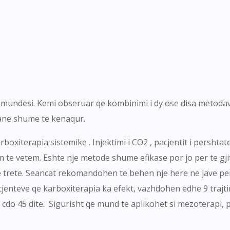
o mundesi. Kemi obseruar qe kombinimi i dy ose disa metodave
jane shume te kenaqur.
xiterapia sistemike . Injektimi i CO2 , pacjentit i pershtate
im te vetem. Eshte nje metode shume efikase por jo per te gj
 trete. Seancat rekomandohen te behen nje here ne jave per t
jenteve qe karboxiterapia ka efekt, vazhdohen edhe 9 trajtime
cdo 45 dite. Sigurisht qe mund te aplikohet si mezoterapi, p