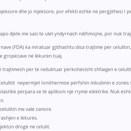
mjeksore dhe jo mjeksore, por efekti eshte ne pergjithesi I
t apo djete me sasi te ulet yndyrnash ndihmojne, por nuk traj
ve (FDA) ka miratuar gjithashtu disa trajtime për celulitin
 gropëzave në lëkurën tuaj.
 trajtimesh për të reduktuar përkohësisht shfaqjen e celuliti
celulitit nepermjet Ionithermise përfshin mbulimin e zonës s
plastikë përpara se të aplikoni një rrymë elektrike. Nuk ësht
n.
celulitin me valë zanore.
rashjen e lëkurës.
jekton drogë në celulit.