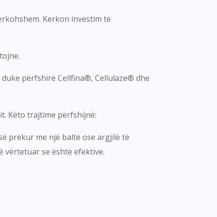
 perkohshem. Kerkon investim te
tojne.
, duke përfshirë Cellfina®, Cellulaze® dhe
t. Këto trajtime përfshijnë:
ë prekur me një baltë ose argjilë të
ë vërtetuar se është efektive.