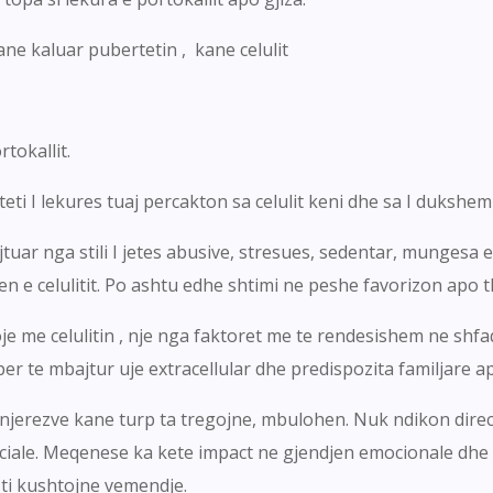
e kaluar pubertetin , kane celulit
tokallit.
teti I lekures tuaj percakton sa celulit keni dhe sa I dukshem
uar nga stili I jetes abusive, stresues, sedentar, mungesa e 
n e celulitit. Po ashtu edhe shtimi ne peshe favorizon apo t
 me celulitin , nje nga faktoret me te rendesishem ne shfaq
 per te mbajtur uje extracellular dhe predispozita familjare 
 njerezve kane turp ta tregojne, mbulohen. Nuk ndikon direc
ciale. Meqenese ka kete impact ne gjendjen emocionale dhe 
 ti kushtojne vemendje.