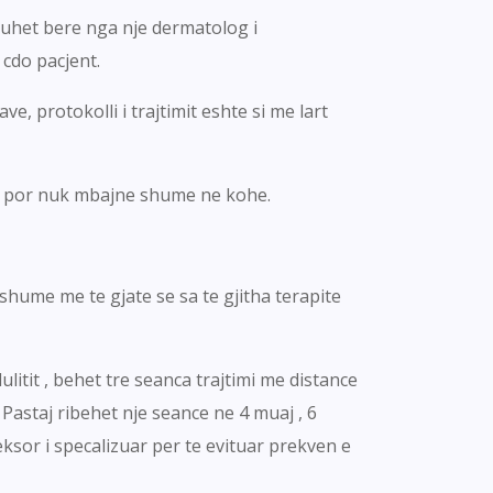
uhet bere nga nje dermatolog i
 cdo pacjent.
e, protokolli i trajtimit eshte si me lart
me por nuk mbajne shume ne kohe.
shume me te gjate se sa te gjitha terapite
litit , behet tre seanca trajtimi me distance
Pastaj ribehet nje seance ne 4 muaj , 6
eksor i specalizuar per te evituar prekven e