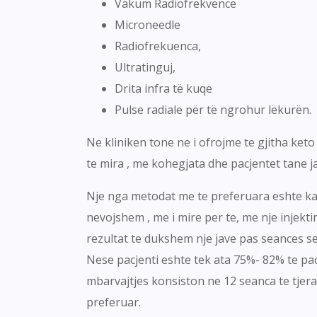
Vakum Radiofrekvence
Microneedle
Radiofrekuenca,
Ultratinguj,
Drita infra të kuqe
Pulse radiale për të ngrohur lëkurën.
Ne kliniken tone ne i ofrojme te gjitha ket
te mira , me kohegjata dhe pacjentet tane 
Nje nga metodat me te preferuara eshte karbo
nevojshem , me i mire per te, me nje injekt
rezultat te dukshem nje jave pas seances se
Nese pacjenti eshte tek ata 75%- 82% te pac
mbarvajtjes konsiston ne 12 seanca te tjera 
preferuar.