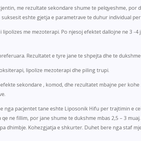
cjentin, me rezultate sekondare shume te pelqyeshme, por d
i i suksesit eshte gjetja e parametrave te duhur individual per
ipolizes me mezoterapi. Po njesoj efektet dallojne ne 3 -4 jav
referuara. Rezultatet e tyre jane te shpejta dhe te duksh
iterapi, lipolize mezoterapi dhe piling trupi.
pa efekte sekondare , komod, dhe rezultatet mbajne per kohe 
ve.
nga pacjentet tane eshte Liposonik Hifu per trajtimin e celu
n qe ne fillim, por jane shume te dukshme mbas 2,5 – 3 muaj. 
, pa dhimbje. Kohezgjatja e shkurter. Duhet bere nga staf mj