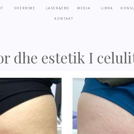
NT
SHËRBIME
LASER&EBD
MEDIA
LIBRA
KONSU
KONTAKT
r dhe estetik I celuli