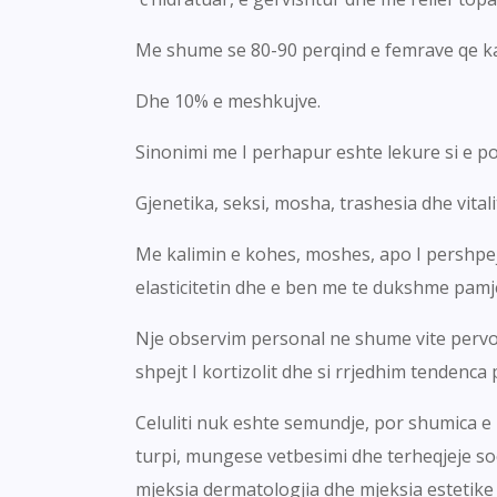
Me shume se 80-90 perqind e femrave qe kan
Dhe 10% e meshkujve.
Sinonimi me I perhapur eshte lekure si e por
Gjenetika, seksi, mosha, trashesia dhe vitali
Me kalimin e kohes, moshes, apo I pershpejt
elasticitetin dhe e ben me te dukshme pamje
Nje observim personal ne shume vite pervoje
shpejt I kortizolit dhe si rrjedhim tendenca
Celuliti nuk eshte semundje, por shumica e
turpi, mungese vetbesimi dhe terheqjeje so
mjeksia dermatologjia dhe mjeksia estetike