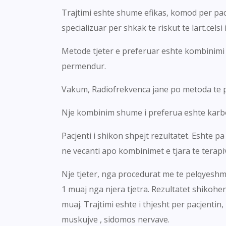
Trajtimi eshte shume efikas, komod per pa
specializuar per shkak te riskut te lart.cels
Metode tjeter e preferuar eshte kombinimi i l
permendur.
Vakum, Radiofrekvenca jane po metoda te p
Nje kombinim shume i preferua eshte karboks
Pacjenti i shikon shpejt rezultatet. Eshte 
ne vecanti apo kombinimet e tjara te terapi
Nje tjeter, nga procedurat me te pelqyeshme 
1 muaj nga njera tjetra. Rezultatet shikohe
muaj. Trajtimi eshte i thjesht per pacjentin
muskujve , sidomos nervave.