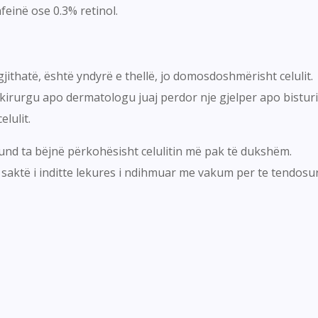
einë ose 0.3% retinol.
ithatë, është yndyrë e thellë, jo domosdoshmërisht celulit.
 kirurgu apo dermatologu juaj perdor nje gjelper apo bisturi 
elulit.
mund ta bëjnë përkohësisht celulitin më pak të dukshëm.
saktë i inditte lekures i ndihmuar me vakum per te tendosur