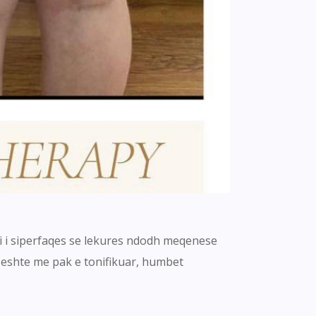
ti i siperfaqes se lekures ndodh meqenese
e, eshte me pak e tonifikuar, humbet