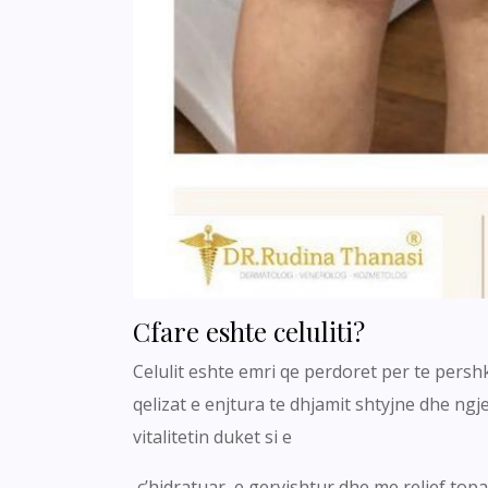
Cfare eshte celuliti?
Celulit eshte emri qe perdoret per te persh
qelizat e enjtura te dhjamit shtyjne dhe ngj
vitalitetin duket si e
c’hidratuar, e gervishtur dhe me relief topa 