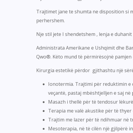
Trajtimet jane te shumta ne disposition si 
perhershem.
Nje stil jete I shendetshem , lenja e duhani
Administrata Amerikane e Ushqimit dhe Barna
Qwo®. Këto mund të përmirësojnë pamjen e
Kirurgia estetikë përdor gjithashtu një sërë
Ionotermia. Trajtimi për reduktimin e 
veçantë, pastaj mbështjelljen e saj në 
Masazh i thellë për të tendosur lëkurë
Terapia me valë akustike për të thyer 
Trajtim me lazer për të ndihmuar në t
Mesoterapia, në të cilën një gjilpërë in