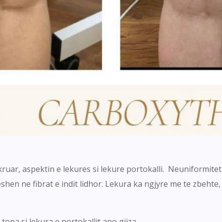
kruar, aspektin e lekures si lekure portokalli. Neuniformite
eshen ne fibrat e indit lidhor. Lekura ka ngjyre me te zbeht
topa si lekura e portokallit apo gjiza.