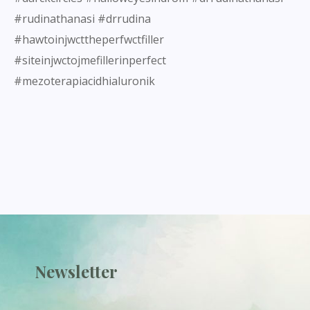
#rudinathanasi #drrudina
#hawtoinjwcttheperfwctfiller
#siteinjwctojmefillerinperfect
#mezoterapiacidhialuronik
Newsletter