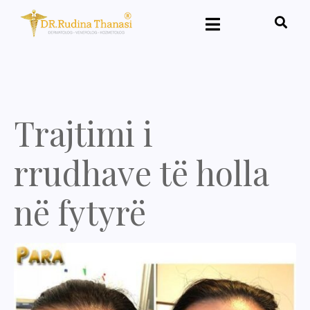
Trajtimi i
rrudhave të holla
në fytyrë