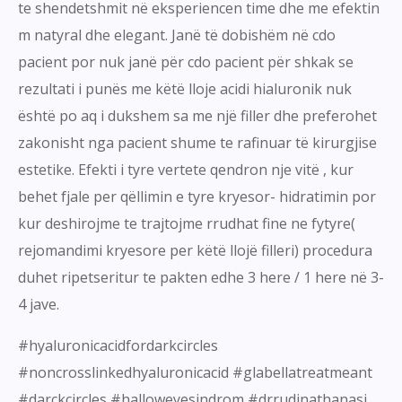
te shendetshmit në eksperiencen time dhe me efektin
m natyral dhe elegant. Janë të dobishëm në cdo
pacient por nuk janë për cdo pacient për shkak se
rezultati i punës me këtë lloje acidi hialuronik nuk
është po aq i dukshem sa me një filler dhe preferohet
zakonisht nga pacient shume te rafinuar të kirurgjise
estetike. Efekti i tyre vertete qendron nje vitë , kur
behet fjale per qëllimin e tyre kryesor- hidratimin por
kur deshirojme te trajtojme rrudhat fine ne fytyre(
rejomandimi kryesore per këtë llojë filleri) procedura
duhet ripetseritur te pakten edhe 3 here / 1 here në 3-
4 jave.
#hyaluronicacidfordarkcircles
#noncrosslinkedhyaluronicacid #glabellatreatmeant
#darckcircles #halloweyesindrom #drrudinathanasi