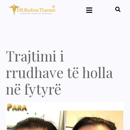
Trajtimi i
rrudhave të holla
në fytyrë