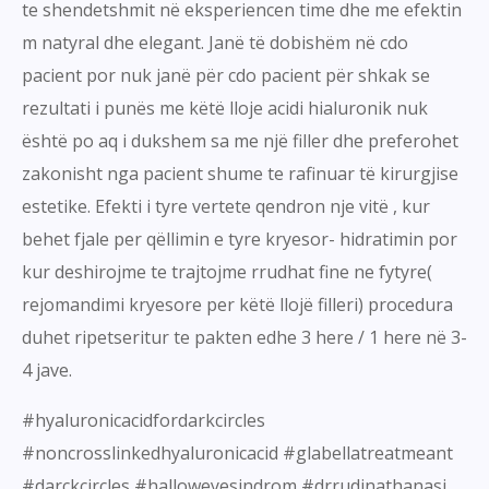
te shendetshmit në eksperiencen time dhe me efektin
m natyral dhe elegant. Janë të dobishëm në cdo
pacient por nuk janë për cdo pacient për shkak se
rezultati i punës me këtë lloje acidi hialuronik nuk
është po aq i dukshem sa me një filler dhe preferohet
zakonisht nga pacient shume te rafinuar të kirurgjise
estetike. Efekti i tyre vertete qendron nje vitë , kur
behet fjale per qëllimin e tyre kryesor- hidratimin por
kur deshirojme te trajtojme rrudhat fine ne fytyre(
rejomandimi kryesore per këtë llojë filleri) procedura
duhet ripetseritur te pakten edhe 3 here / 1 here në 3-
4 jave.
#hyaluronicacidfordarkcircles
#noncrosslinkedhyaluronicacid #glabellatreatmeant
#darckcircles #halloweyesindrom #drrudinathanasi