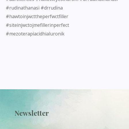
#rudinathanasi #drrudina
#hawtoinjwcttheperfwctfiller
#siteinjwctojmefillerinperfect
#mezoterapiacidhialuronik
Newsletter