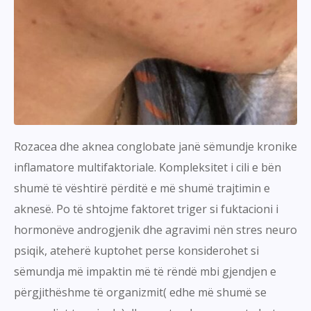
Rozacea dhe aknea conglobate janë sëmundje kronike
inflamatore multifaktoriale. Kompleksitet i cili e bën
shumë të vështirë përditë e më shumë trajtimin e
aknesë. Po të shtojme faktoret triger si fuktacioni i
hormonëve androgjenik dhe agravimi nën stres neuro
psiqik, ateherë kuptohet perse konsiderohet si
sëmundja më impaktin më të rëndë mbi gjendjen e
përgjithëshme të organizmit( edhe më shumë se