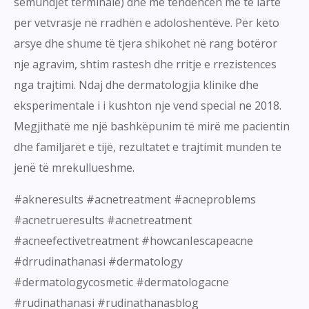
semundjet terminale) dhe me tendencen me te larte
per vetvrasje në rradhën e adoloshentëve. Për këto
arsye dhe shume të tjera shikohet në rang botëror
nje agravim, shtim rastesh dhe rritje e rrezistences
nga trajtimi. Ndaj dhe dermatologjia klinike dhe
eksperimentale i i kushton nje vend special ne 2018.
Megjithatë me një bashkëpunim të mirë me pacientin
dhe familjarët e tijë, rezultatet e trajtimit munden te
jenë të mrekullueshme.
#akneresults #acnetreatment #acneproblems
#acnetrueresults #acnetreatment
#acneefectivetreatment #howcanIescapeacne
#drrudinathanasi #dermatology
#dermatologycosmetic #dermatologacne
#rudinathanasi #rudinathanasblog