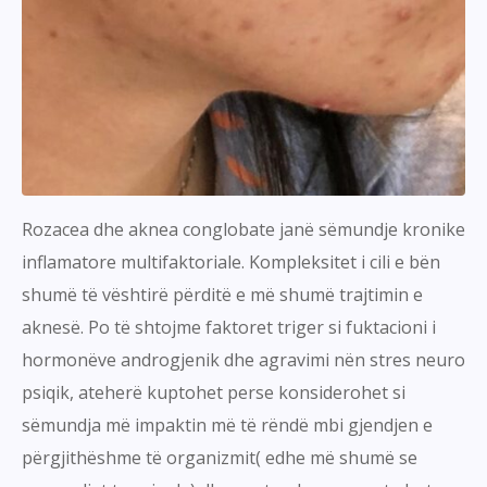
Rozacea dhe aknea conglobate janë sëmundje kronike
inflamatore multifaktoriale. Kompleksitet i cili e bën
shumë të vështirë përditë e më shumë trajtimin e
aknesë. Po të shtojme faktoret triger si fuktacioni i
hormonëve androgjenik dhe agravimi nën stres neuro
psiqik, ateherë kuptohet perse konsiderohet si
sëmundja më impaktin më të rëndë mbi gjendjen e
përgjithëshme të organizmit( edhe më shumë se