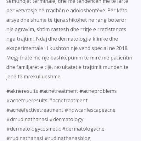
semundjet terminale) dhe me tendencen me te larte
per vetvrasje në rradhën e adoloshentëve. Për këto
arsye dhe shume të tjera shikohet në rang botëror
nje agravim, shtim rastesh dhe rritje e rrezistences
nga trajtimi. Ndaj dhe dermatologjia klinike dhe
eksperimentale i i kushton nje vend special ne 2018.
Megjithatë me një bashkëpunim të mirë me pacientin
dhe familjarët e tijë, rezultatet e trajtimit munden te
jenë të mrekullueshme.
#akneresults #acnetreatment #acneproblems
#acnetrueresults #acnetreatment
#acneefectivetreatment #howcanIescapeacne
#drrudinathanasi #dermatology
#dermatologycosmetic #dermatologacne
#rudinathanasi #rudinathanasblog